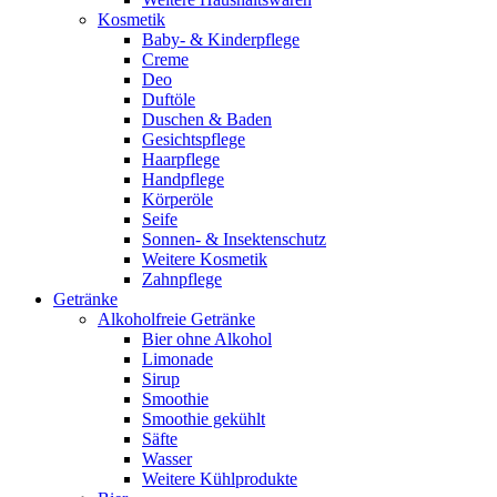
Kosmetik
Baby- & Kinderpflege
Creme
Deo
Duftöle
Duschen & Baden
Gesichtspflege
Haarpflege
Handpflege
Körperöle
Seife
Sonnen- & Insektenschutz
Weitere Kosmetik
Zahnpflege
Getränke
Alkoholfreie Getränke
Bier ohne Alkohol
Limonade
Sirup
Smoothie
Smoothie gekühlt
Säfte
Wasser
Weitere Kühlprodukte