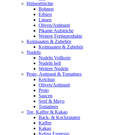
Hülsenfrüchte
Bohnen
Erbsen
Linsen
Oliven/Antipasti
Pikante Aufstriche
Weitere Fertigprodukte
Keimsaaten & Zubehör
Keimsaaten & Zubehör
Nudeln
Nudeln Vollkorn
Nudeln hell
Weitere Nudeln
Pesto, Antipasti & Tomatiges
Ketchup
Oliven/Antipasti
Pesto
Saucen
Senf & Mayo
Tomatiges
Tee, Kaffee & Kakao
Back- & Kochzutaten
Kaffee
Kakao
Kehna Espresso