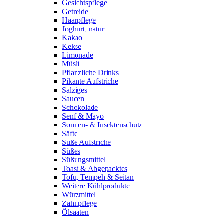
Gesichtspflege
Getreide
Haarpflege
Joghurt, natur
Kakao
Kekse
Limonade
Müsli
Pflanzliche Drinks
Pikante Aufstriche
Salziges
Saucen
Schokolade
Senf & Mayo
Sonnen- & Insektenschutz
Säfte
Süße Aufstriche
Süßes
Süßungsmittel
Toast & Abgepacktes
Tofu, Tempeh & Seitan
Weitere Kühlprodukte
Würzmittel
Zahnpflege
Ölsaaten