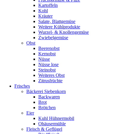
Kartoffeln
Kohl
Kräuter
Salate, Blattgemüse
Weitere Kühlprodukte
Wurzel- & Knollengemüse
Zwiebelgemüse
Obst
Beerenobst
Kernobst
Nüsse
Nüsse lose
Steinobst
Weiteres Obst
Zitrusfrüchte
Frisches
Bäckerei Siebenkorn
Backwaren
Brot
Brötchen
Eier
Kuhl Hühnermobil
Ohäusermühle
Fleisch & Geflügel