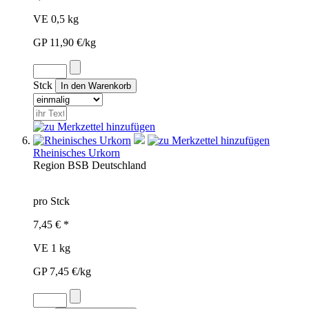
VE 0,5 kg
GP 11,90 €/kg
Stck
Rheinisches Urkorn
Region
BSB
Deutschland
pro Stck
7,45 € *
VE 1 kg
GP 7,45 €/kg