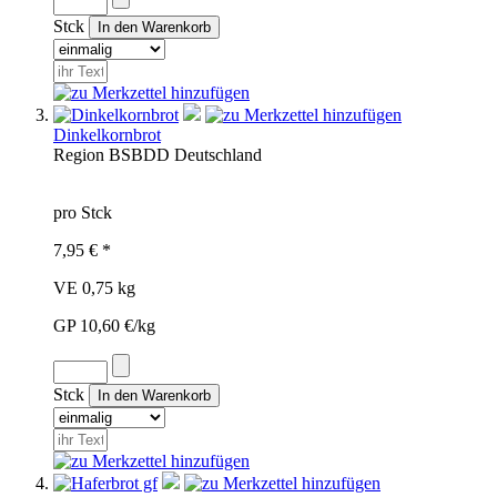
Stck
Dinkelkornbrot
Region
BSB
DD
Deutschland
pro Stck
7,95 € *
VE 0,75 kg
GP 10,60 €/kg
Stck