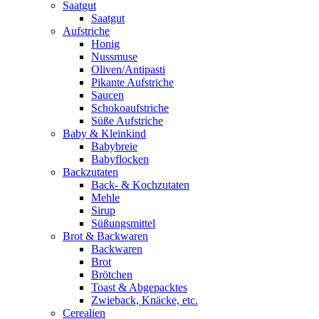
Saatgut
Saatgut
Aufstriche
Honig
Nussmuse
Oliven/Antipasti
Pikante Aufstriche
Saucen
Schokoaufstriche
Süße Aufstriche
Baby & Kleinkind
Babybreie
Babyflocken
Backzutaten
Back- & Kochzutaten
Mehle
Sirup
Süßungsmittel
Brot & Backwaren
Backwaren
Brot
Brötchen
Toast & Abgepacktes
Zwieback, Knäcke, etc.
Cerealien