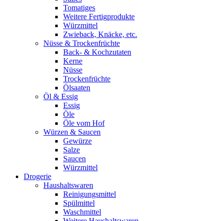
Tomatiges
Weitere Fertigprodukte
Würzmittel
Zwieback, Knäcke, etc.
Nüsse & Trockenfrüchte
Back- & Kochzutaten
Kerne
Nüsse
Trockenfrüchte
Ölsaaten
Öl & Essig
Essig
Öle
Öle vom Hof
Würzen & Saucen
Gewürze
Salze
Saucen
Würzmittel
Drogerie
Haushaltswaren
Reinigungsmittel
Spülmittel
Waschmittel
Weitere Haushaltswaren