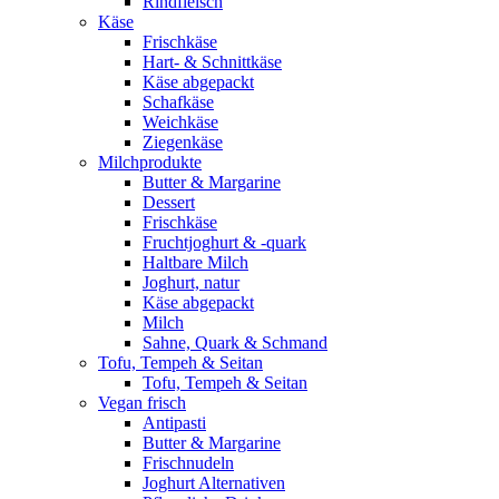
Rindfleisch
Käse
Frischkäse
Hart- & Schnittkäse
Käse abgepackt
Schafkäse
Weichkäse
Ziegenkäse
Milchprodukte
Butter & Margarine
Dessert
Frischkäse
Fruchtjoghurt & -quark
Haltbare Milch
Joghurt, natur
Käse abgepackt
Milch
Sahne, Quark & Schmand
Tofu, Tempeh & Seitan
Tofu, Tempeh & Seitan
Vegan frisch
Antipasti
Butter & Margarine
Frischnudeln
Joghurt Alternativen