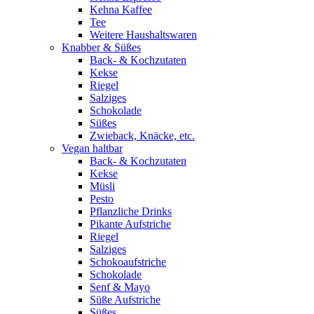
Kehna Kaffee
Tee
Weitere Haushaltswaren
Knabber & Süßes
Back- & Kochzutaten
Kekse
Riegel
Salziges
Schokolade
Süßes
Zwieback, Knäcke, etc.
Vegan haltbar
Back- & Kochzutaten
Kekse
Müsli
Pesto
Pflanzliche Drinks
Pikante Aufstriche
Riegel
Salziges
Schokoaufstriche
Schokolade
Senf & Mayo
Süße Aufstriche
Süßes