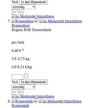
Stck
Roggenbrot
Region
BSB
Deutschland
pro Stck
6,40 € *
VE 0,75 kg
GP 8,53 €/kg
Stck
Roggenlaib