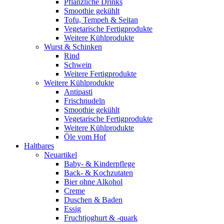
Pflanzliche Drinks
Smoothie gekühlt
Tofu, Tempeh & Seitan
Vegetarische Fertigprodukte
Weitere Kühlprodukte
Wurst & Schinken
Rind
Schwein
Weitere Fertigprodukte
Weitere Kühlprodukte
Antipasti
Frischnudeln
Smoothie gekühlt
Vegetarische Fertigprodukte
Weitere Kühlprodukte
Öle vom Hof
Haltbares
Neuartikel
Baby- & Kinderpflege
Back- & Kochzutaten
Bier ohne Alkohol
Creme
Duschen & Baden
Essig
Fruchtjoghurt & -quark