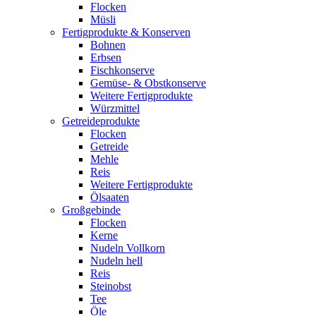
Flocken
Müsli
Fertigprodukte & Konserven
Bohnen
Erbsen
Fischkonserve
Gemüse- & Obstkonserve
Weitere Fertigprodukte
Würzmittel
Getreideprodukte
Flocken
Getreide
Mehle
Reis
Weitere Fertigprodukte
Ölsaaten
Großgebinde
Flocken
Kerne
Nudeln Vollkorn
Nudeln hell
Reis
Steinobst
Tee
Öle