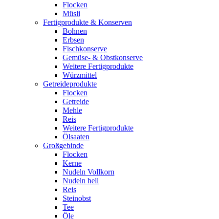
Flocken
Müsli
Fertigprodukte & Konserven
Bohnen
Erbsen
Fischkonserve
Gemüse- & Obstkonserve
Weitere Fertigprodukte
Würzmittel
Getreideprodukte
Flocken
Getreide
Mehle
Reis
Weitere Fertigprodukte
Ölsaaten
Großgebinde
Flocken
Kerne
Nudeln Vollkorn
Nudeln hell
Reis
Steinobst
Tee
Öle