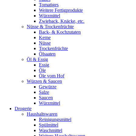
Tomatiges
Weitere Fertigprodukte
Würzmittel
Zwieback, Knäcke, etc.
Nüsse & Trockenfrüchte
Back- & Kochzutaten
Kerne
Nüsse
Trockenfrüchte
Ölsaaten
Öl & Essig
Essig
Öle
Öle vom Hof
Würzen & Saucen
Gewürze
Salze
Saucen
Würzmittel
Drogerie
Haushaltswaren
Reinigungsmittel
Spülmittel
Waschmittel
Weitere Haushaltswaren