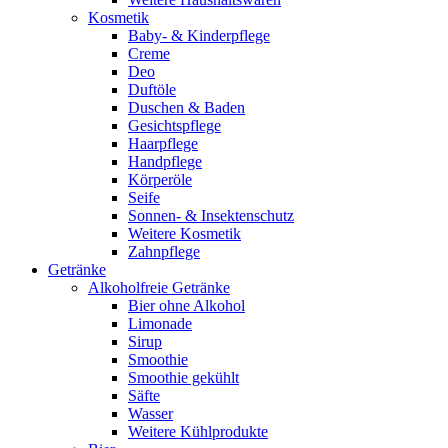
Kosmetik
Baby- & Kinderpflege
Creme
Deo
Duftöle
Duschen & Baden
Gesichtspflege
Haarpflege
Handpflege
Körperöle
Seife
Sonnen- & Insektenschutz
Weitere Kosmetik
Zahnpflege
Getränke
Alkoholfreie Getränke
Bier ohne Alkohol
Limonade
Sirup
Smoothie
Smoothie gekühlt
Säfte
Wasser
Weitere Kühlprodukte