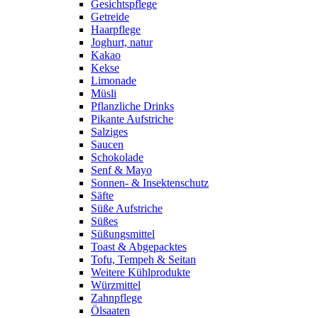
Gesichtspflege
Getreide
Haarpflege
Joghurt, natur
Kakao
Kekse
Limonade
Müsli
Pflanzliche Drinks
Pikante Aufstriche
Salziges
Saucen
Schokolade
Senf & Mayo
Sonnen- & Insektenschutz
Säfte
Süße Aufstriche
Süßes
Süßungsmittel
Toast & Abgepacktes
Tofu, Tempeh & Seitan
Weitere Kühlprodukte
Würzmittel
Zahnpflege
Ölsaaten