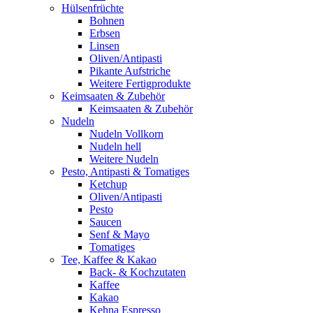
Hülsenfrüchte
Bohnen
Erbsen
Linsen
Oliven/Antipasti
Pikante Aufstriche
Weitere Fertigprodukte
Keimsaaten & Zubehör
Keimsaaten & Zubehör
Nudeln
Nudeln Vollkorn
Nudeln hell
Weitere Nudeln
Pesto, Antipasti & Tomatiges
Ketchup
Oliven/Antipasti
Pesto
Saucen
Senf & Mayo
Tomatiges
Tee, Kaffee & Kakao
Back- & Kochzutaten
Kaffee
Kakao
Kehna Espresso