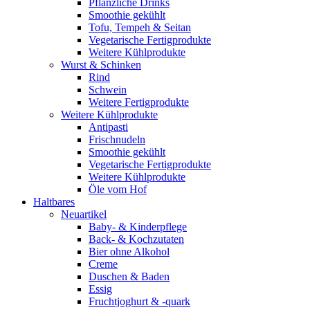
Pflanzliche Drinks
Smoothie gekühlt
Tofu, Tempeh & Seitan
Vegetarische Fertigprodukte
Weitere Kühlprodukte
Wurst & Schinken
Rind
Schwein
Weitere Fertigprodukte
Weitere Kühlprodukte
Antipasti
Frischnudeln
Smoothie gekühlt
Vegetarische Fertigprodukte
Weitere Kühlprodukte
Öle vom Hof
Haltbares
Neuartikel
Baby- & Kinderpflege
Back- & Kochzutaten
Bier ohne Alkohol
Creme
Duschen & Baden
Essig
Fruchtjoghurt & -quark