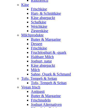
Rindfleisch
Käse
Frischkäse
Hart- & Schnittkäse
Käse abgepackt
Schafkäse
Weichkäse
Ziegenkäse
Milchprodukte
Butter & Margarine
Dessert
Frischkäse
Fruchtjoghurt & -quark
Haltbare Milch
Joghurt, natur
Käse abgepackt
Milch
Sahne, Quark & Schmand
Tofu, Tempeh & Seitan
Tofu, Tempeh & Seitan
Vegan frisch
Antipasti
Butter & Margarine
Frischnudeln
Joghurt Alternativen