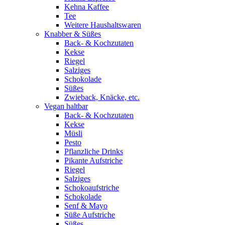
Kehna Kaffee
Tee
Weitere Haushaltswaren
Knabber & Süßes
Back- & Kochzutaten
Kekse
Riegel
Salziges
Schokolade
Süßes
Zwieback, Knäcke, etc.
Vegan haltbar
Back- & Kochzutaten
Kekse
Müsli
Pesto
Pflanzliche Drinks
Pikante Aufstriche
Riegel
Salziges
Schokoaufstriche
Schokolade
Senf & Mayo
Süße Aufstriche
Süßes