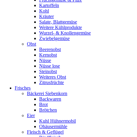
Kartoffeln
Kohl
Kräuter
Salate, Blattgemüse
Weitere Kühlprodukte
Wurzel- & Knollengemüse
Zwiebelgemüse
Obst
Beerenobst
Kernobst
Nüsse
Nüsse lose
Steinobst
Weiteres Obst
Zitrusfrüchte
Frisches
Bäckerei Siebenkorn
Backwaren
Brot
Brötchen
Eier
Kuhl Hühnermobil
Ohäusermühle
Fleisch & Geflügel