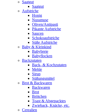
Saatgut
Saatgut
Aufstriche
Honig
Nussmuse
Oliven/Antipasti
Pikante Aufstriche
Saucen
Schokoaufstriche
Süße Aufstriche
Baby & Kleinkind
Babybreie
Babyflocken
Backzutaten
Back- & Kochzutaten
Mehle
Sirup
Süßungsmittel
Brot & Backwaren
Backwaren
Brot
Brötchen
Toast & Abgepacktes
Zwieback, Knäcke, etc.
Cerealien