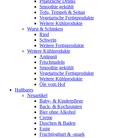
Pflanzliche Drinks
Smoothie gekühlt
Tofu, Tempeh & Seitan
Vegetarische Fertigprodukte
Weitere Kühlprodukte
Wurst & Schinken
Rind
Schwein
Weitere Fertigprodukte
Weitere Kühlprodukte
Antipasti
Frischnudeln
Smoothie gekühlt
Vegetarische Fertigprodukte
Weitere Kühlprodukte
Öle vom Hof
Haltbares
Neuartikel
Baby- & Kinderpflege
Back- & Kochzutaten
Bier ohne Alkohol
Creme
Duschen & Baden
Essig
Fruchtjoghurt & -quark