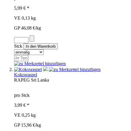
5,99 € *
VE 0,13 kg
GP 46,08 €/kg
Stck
Kokosraspel
RAP
EG
Sri Lanka
pro Stck
3,99 € *
VE 0,25 kg
GP 15,96 €/kg