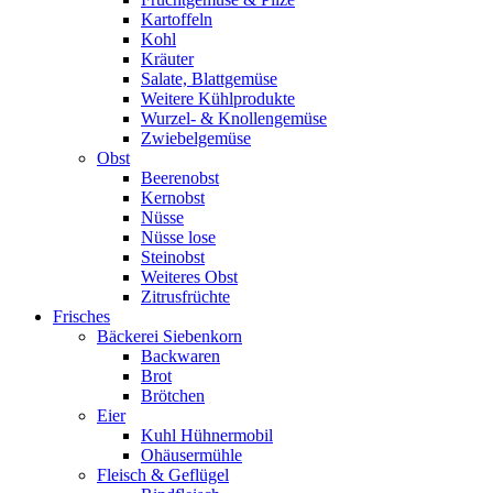
Kartoffeln
Kohl
Kräuter
Salate, Blattgemüse
Weitere Kühlprodukte
Wurzel- & Knollengemüse
Zwiebelgemüse
Obst
Beerenobst
Kernobst
Nüsse
Nüsse lose
Steinobst
Weiteres Obst
Zitrusfrüchte
Frisches
Bäckerei Siebenkorn
Backwaren
Brot
Brötchen
Eier
Kuhl Hühnermobil
Ohäusermühle
Fleisch & Geflügel