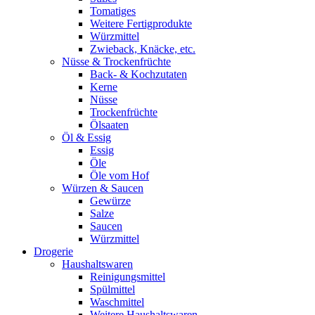
Tomatiges
Weitere Fertigprodukte
Würzmittel
Zwieback, Knäcke, etc.
Nüsse & Trockenfrüchte
Back- & Kochzutaten
Kerne
Nüsse
Trockenfrüchte
Ölsaaten
Öl & Essig
Essig
Öle
Öle vom Hof
Würzen & Saucen
Gewürze
Salze
Saucen
Würzmittel
Drogerie
Haushaltswaren
Reinigungsmittel
Spülmittel
Waschmittel
Weitere Haushaltswaren