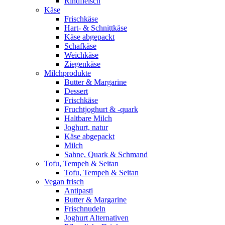
Rindfleisch
Käse
Frischkäse
Hart- & Schnittkäse
Käse abgepackt
Schafkäse
Weichkäse
Ziegenkäse
Milchprodukte
Butter & Margarine
Dessert
Frischkäse
Fruchtjoghurt & -quark
Haltbare Milch
Joghurt, natur
Käse abgepackt
Milch
Sahne, Quark & Schmand
Tofu, Tempeh & Seitan
Tofu, Tempeh & Seitan
Vegan frisch
Antipasti
Butter & Margarine
Frischnudeln
Joghurt Alternativen