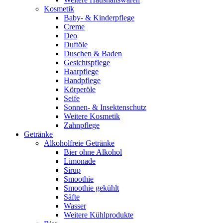
Kosmetik
Baby- & Kinderpflege
Creme
Deo
Duftöle
Duschen & Baden
Gesichtspflege
Haarpflege
Handpflege
Körperöle
Seife
Sonnen- & Insektenschutz
Weitere Kosmetik
Zahnpflege
Getränke
Alkoholfreie Getränke
Bier ohne Alkohol
Limonade
Sirup
Smoothie
Smoothie gekühlt
Säfte
Wasser
Weitere Kühlprodukte