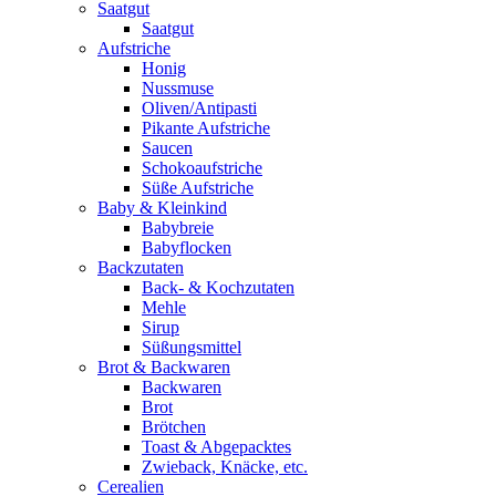
Saatgut
Saatgut
Aufstriche
Honig
Nussmuse
Oliven/Antipasti
Pikante Aufstriche
Saucen
Schokoaufstriche
Süße Aufstriche
Baby & Kleinkind
Babybreie
Babyflocken
Backzutaten
Back- & Kochzutaten
Mehle
Sirup
Süßungsmittel
Brot & Backwaren
Backwaren
Brot
Brötchen
Toast & Abgepacktes
Zwieback, Knäcke, etc.
Cerealien