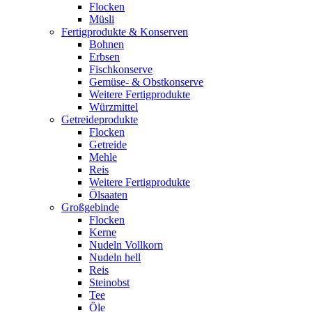
Flocken
Müsli
Fertigprodukte & Konserven
Bohnen
Erbsen
Fischkonserve
Gemüse- & Obstkonserve
Weitere Fertigprodukte
Würzmittel
Getreideprodukte
Flocken
Getreide
Mehle
Reis
Weitere Fertigprodukte
Ölsaaten
Großgebinde
Flocken
Kerne
Nudeln Vollkorn
Nudeln hell
Reis
Steinobst
Tee
Öle