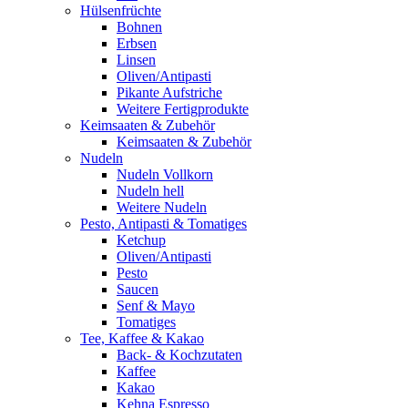
Hülsenfrüchte
Bohnen
Erbsen
Linsen
Oliven/Antipasti
Pikante Aufstriche
Weitere Fertigprodukte
Keimsaaten & Zubehör
Keimsaaten & Zubehör
Nudeln
Nudeln Vollkorn
Nudeln hell
Weitere Nudeln
Pesto, Antipasti & Tomatiges
Ketchup
Oliven/Antipasti
Pesto
Saucen
Senf & Mayo
Tomatiges
Tee, Kaffee & Kakao
Back- & Kochzutaten
Kaffee
Kakao
Kehna Espresso