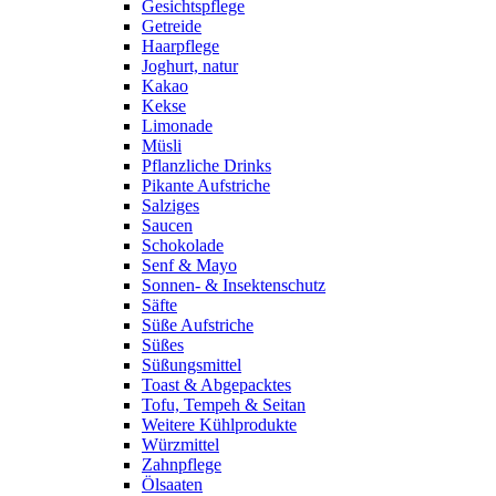
Gesichtspflege
Getreide
Haarpflege
Joghurt, natur
Kakao
Kekse
Limonade
Müsli
Pflanzliche Drinks
Pikante Aufstriche
Salziges
Saucen
Schokolade
Senf & Mayo
Sonnen- & Insektenschutz
Säfte
Süße Aufstriche
Süßes
Süßungsmittel
Toast & Abgepacktes
Tofu, Tempeh & Seitan
Weitere Kühlprodukte
Würzmittel
Zahnpflege
Ölsaaten