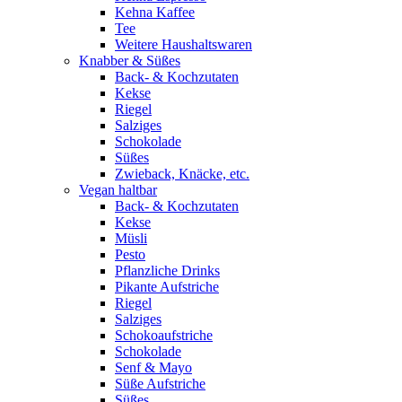
Kehna Kaffee
Tee
Weitere Haushaltswaren
Knabber & Süßes
Back- & Kochzutaten
Kekse
Riegel
Salziges
Schokolade
Süßes
Zwieback, Knäcke, etc.
Vegan haltbar
Back- & Kochzutaten
Kekse
Müsli
Pesto
Pflanzliche Drinks
Pikante Aufstriche
Riegel
Salziges
Schokoaufstriche
Schokolade
Senf & Mayo
Süße Aufstriche
Süßes