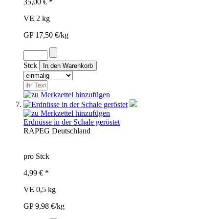
35,00 € *
VE 2 kg
GP 17,50 €/kg
Stck
Erdnüsse in der Schale geröstet
RAP
EG
Deutschland
pro Stck
4,99 € *
VE 0,5 kg
GP 9,98 €/kg