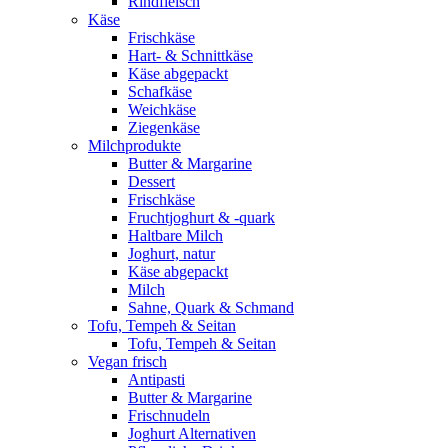
Rindfleisch
Käse
Frischkäse
Hart- & Schnittkäse
Käse abgepackt
Schafkäse
Weichkäse
Ziegenkäse
Milchprodukte
Butter & Margarine
Dessert
Frischkäse
Fruchtjoghurt & -quark
Haltbare Milch
Joghurt, natur
Käse abgepackt
Milch
Sahne, Quark & Schmand
Tofu, Tempeh & Seitan
Tofu, Tempeh & Seitan
Vegan frisch
Antipasti
Butter & Margarine
Frischnudeln
Joghurt Alternativen