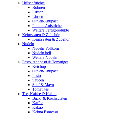
Hülsenfrüchte
Bohnen
Erbsen
Linsen
Oliven/Antipasti
Pikante Aufstriche
Weitere Fertigprodukte
Keimsaaten & Zubehör
Keimsaaten & Zubehör
Nudeln
Nudeln Vollkorn
Nudeln hell
Weitere Nudeln
Pesto, Antipasti & Tomatiges
Ketchup
Oliven/Antipasti
Pesto
Saucen
Senf & Mayo
Tomatiges
Tee, Kaffee & Kakao
Back- & Kochzutaten
Kaffee
Kakao
Kehna Espresso