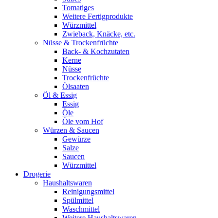
Tomatiges
Weitere Fertigprodukte
Würzmittel
Zwieback, Knäcke, etc.
Nüsse & Trockenfrüchte
Back- & Kochzutaten
Kerne
Nüsse
Trockenfrüchte
Ölsaaten
Öl & Essig
Essig
Öle
Öle vom Hof
Würzen & Saucen
Gewürze
Salze
Saucen
Würzmittel
Drogerie
Haushaltswaren
Reinigungsmittel
Spülmittel
Waschmittel
Weitere Haushaltswaren