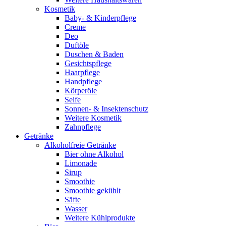
Kosmetik
Baby- & Kinderpflege
Creme
Deo
Duftöle
Duschen & Baden
Gesichtspflege
Haarpflege
Handpflege
Körperöle
Seife
Sonnen- & Insektenschutz
Weitere Kosmetik
Zahnpflege
Getränke
Alkoholfreie Getränke
Bier ohne Alkohol
Limonade
Sirup
Smoothie
Smoothie gekühlt
Säfte
Wasser
Weitere Kühlprodukte