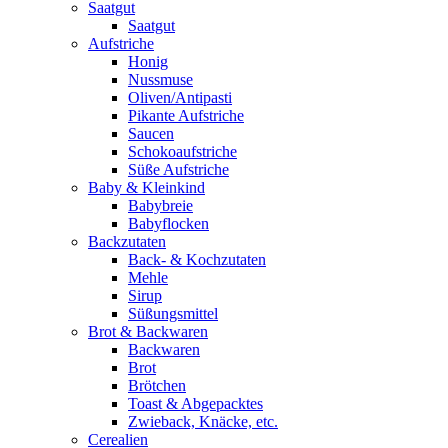
Saatgut
Saatgut
Aufstriche
Honig
Nussmuse
Oliven/Antipasti
Pikante Aufstriche
Saucen
Schokoaufstriche
Süße Aufstriche
Baby & Kleinkind
Babybreie
Babyflocken
Backzutaten
Back- & Kochzutaten
Mehle
Sirup
Süßungsmittel
Brot & Backwaren
Backwaren
Brot
Brötchen
Toast & Abgepacktes
Zwieback, Knäcke, etc.
Cerealien