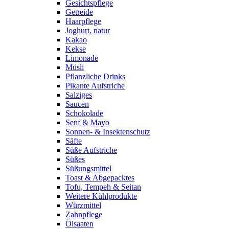
Gesichtspflege
Getreide
Haarpflege
Joghurt, natur
Kakao
Kekse
Limonade
Müsli
Pflanzliche Drinks
Pikante Aufstriche
Salziges
Saucen
Schokolade
Senf & Mayo
Sonnen- & Insektenschutz
Säfte
Süße Aufstriche
Süßes
Süßungsmittel
Toast & Abgepacktes
Tofu, Tempeh & Seitan
Weitere Kühlprodukte
Würzmittel
Zahnpflege
Ölsaaten