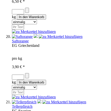
6,50 € *
kg
Saftorange
EG
Griechenland
pro kg
3,90 € *
kg
Tellerpfirsich
EG
Spanien