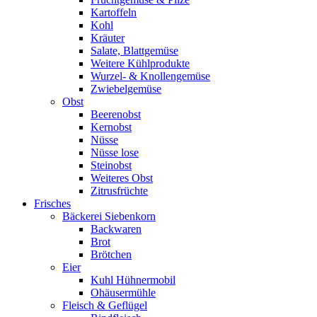
Kartoffeln
Kohl
Kräuter
Salate, Blattgemüse
Weitere Kühlprodukte
Wurzel- & Knollengemüse
Zwiebelgemüse
Obst
Beerenobst
Kernobst
Nüsse
Nüsse lose
Steinobst
Weiteres Obst
Zitrusfrüchte
Frisches
Bäckerei Siebenkorn
Backwaren
Brot
Brötchen
Eier
Kuhl Hühnermobil
Ohäusermühle
Fleisch & Geflügel