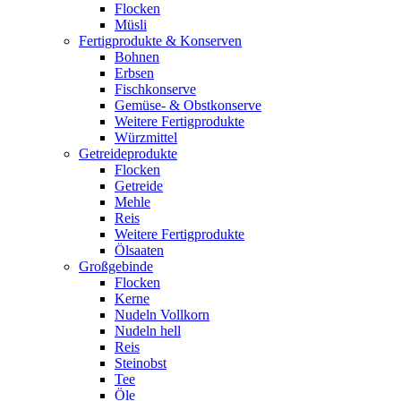
Flocken
Müsli
Fertigprodukte & Konserven
Bohnen
Erbsen
Fischkonserve
Gemüse- & Obstkonserve
Weitere Fertigprodukte
Würzmittel
Getreideprodukte
Flocken
Getreide
Mehle
Reis
Weitere Fertigprodukte
Ölsaaten
Großgebinde
Flocken
Kerne
Nudeln Vollkorn
Nudeln hell
Reis
Steinobst
Tee
Öle