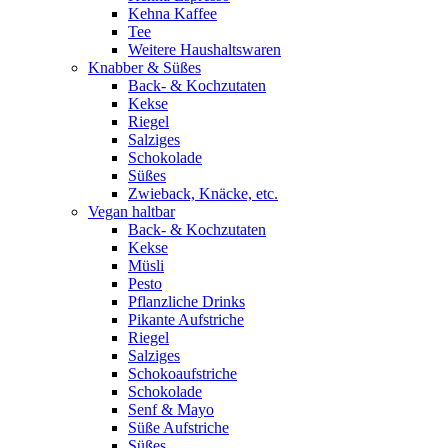
Kehna Kaffee
Tee
Weitere Haushaltswaren
Knabber & Süßes
Back- & Kochzutaten
Kekse
Riegel
Salziges
Schokolade
Süßes
Zwieback, Knäcke, etc.
Vegan haltbar
Back- & Kochzutaten
Kekse
Müsli
Pesto
Pflanzliche Drinks
Pikante Aufstriche
Riegel
Salziges
Schokoaufstriche
Schokolade
Senf & Mayo
Süße Aufstriche
Süßes