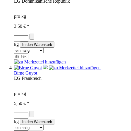
EG
Dominikanische Republik
pro kg
3,50 € *
kg
Birne Guyot
EG
Frankreich
pro kg
5,50 € *
kg