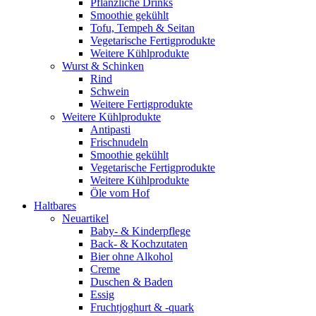
Pflanzliche Drinks
Smoothie gekühlt
Tofu, Tempeh & Seitan
Vegetarische Fertigprodukte
Weitere Kühlprodukte
Wurst & Schinken
Rind
Schwein
Weitere Fertigprodukte
Weitere Kühlprodukte
Antipasti
Frischnudeln
Smoothie gekühlt
Vegetarische Fertigprodukte
Weitere Kühlprodukte
Öle vom Hof
Haltbares
Neuartikel
Baby- & Kinderpflege
Back- & Kochzutaten
Bier ohne Alkohol
Creme
Duschen & Baden
Essig
Fruchtjoghurt & -quark