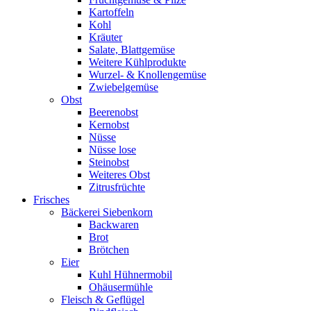
Kartoffeln
Kohl
Kräuter
Salate, Blattgemüse
Weitere Kühlprodukte
Wurzel- & Knollengemüse
Zwiebelgemüse
Obst
Beerenobst
Kernobst
Nüsse
Nüsse lose
Steinobst
Weiteres Obst
Zitrusfrüchte
Frisches
Bäckerei Siebenkorn
Backwaren
Brot
Brötchen
Eier
Kuhl Hühnermobil
Ohäusermühle
Fleisch & Geflügel