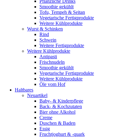
Pflanzliche Drinks
Smoothie gekühlt
Tofu, Tempeh & Seitan
Vegetarische Fertigprodukte
Weitere Kühlprodukte
Wurst & Schinken
Rind
Schwein
Weitere Fertigprodukte
Weitere Kühlprodukte
Antipasti
Frischnudeln
Smoothie gekühlt
Vegetarische Fertigprodukte
Weitere Kühlprodukte
Öle vom Hof
Haltbares
Neuartikel
Baby- & Kinderpflege
Back- & Kochzutaten
Bier ohne Alkohol
Creme
Duschen & Baden
Essig
Fruchtjoghurt & -quark