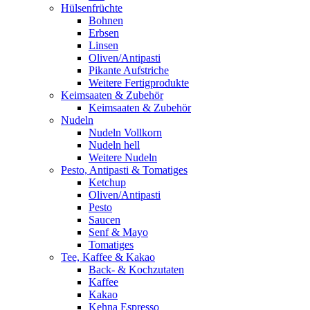
Hülsenfrüchte
Bohnen
Erbsen
Linsen
Oliven/Antipasti
Pikante Aufstriche
Weitere Fertigprodukte
Keimsaaten & Zubehör
Keimsaaten & Zubehör
Nudeln
Nudeln Vollkorn
Nudeln hell
Weitere Nudeln
Pesto, Antipasti & Tomatiges
Ketchup
Oliven/Antipasti
Pesto
Saucen
Senf & Mayo
Tomatiges
Tee, Kaffee & Kakao
Back- & Kochzutaten
Kaffee
Kakao
Kehna Espresso