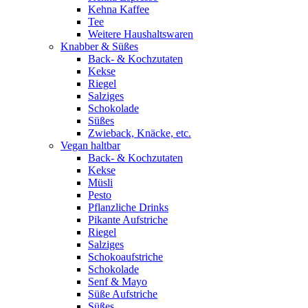
Kehna Kaffee
Tee
Weitere Haushaltswaren
Knabber & Süßes
Back- & Kochzutaten
Kekse
Riegel
Salziges
Schokolade
Süßes
Zwieback, Knäcke, etc.
Vegan haltbar
Back- & Kochzutaten
Kekse
Müsli
Pesto
Pflanzliche Drinks
Pikante Aufstriche
Riegel
Salziges
Schokoaufstriche
Schokolade
Senf & Mayo
Süße Aufstriche
Süßes