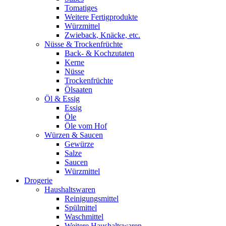
Tomatiges
Weitere Fertigprodukte
Würzmittel
Zwieback, Knäcke, etc.
Nüsse & Trockenfrüchte
Back- & Kochzutaten
Kerne
Nüsse
Trockenfrüchte
Ölsaaten
Öl & Essig
Essig
Öle
Öle vom Hof
Würzen & Saucen
Gewürze
Salze
Saucen
Würzmittel
Drogerie
Haushaltswaren
Reinigungsmittel
Spülmittel
Waschmittel
Weitere Haushaltswaren