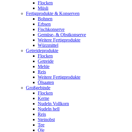
Flocken
Müsli
Fertigprodukte & Konserven
Bohnen
Erbsen
Fischkonserve
Gemüse- & Obstkonserve
Weitere Fertigprodukte
Würzmittel
Getreideprodukte
Flocken
Getreide
Mehle
Reis
Weitere Fertigprodukte
Ölsaaten
Großgebinde
Flocken
Kerne
Nudeln Vollkorn
Nudeln hell
Reis
Steinobst
Tee
Öle