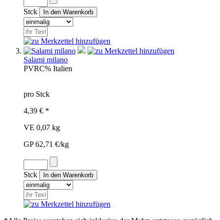
Stck
Salami milano
PVR
C%
Italien
pro Stck
4,39 € *
VE 0,07 kg
GP 62,71 €/kg
Stck