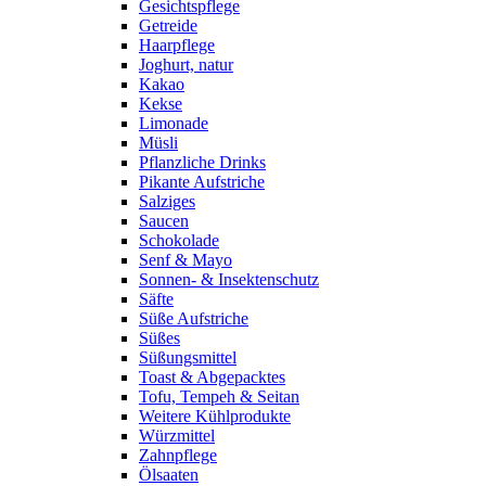
Gesichtspflege
Getreide
Haarpflege
Joghurt, natur
Kakao
Kekse
Limonade
Müsli
Pflanzliche Drinks
Pikante Aufstriche
Salziges
Saucen
Schokolade
Senf & Mayo
Sonnen- & Insektenschutz
Säfte
Süße Aufstriche
Süßes
Süßungsmittel
Toast & Abgepacktes
Tofu, Tempeh & Seitan
Weitere Kühlprodukte
Würzmittel
Zahnpflege
Ölsaaten