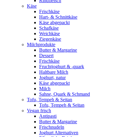
Rindfleisch
Käse
Frischkäse
Hart- & Schnittkäse
Käse abgepackt
Schafkäse
Weichkäse
Ziegenkäse
Milchprodukte
Butter & Margarine
Dessert
Frischkäse
Fruchtjoghurt & -quark
Haltbare Milch
Joghurt, natur
Käse abgepackt
Milch
Sahne, Quark & Schmand
Tofu, Tempeh & Seitan
Tofu, Tempeh & Seitan
Vegan frisch
Antipasti
Butter & Margarine
Frischnudeln
Joghurt Alternativen