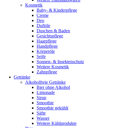
Kosmetik
Baby- & Kinderpflege
Creme
Deo
Duftöle
Duschen & Baden
Gesichtspflege
Haarpflege
Handpflege
Körperöle
Seife
Sonnen- & Insektenschutz
Weitere Kosmetik
Zahnpflege
Getränke
Alkoholfreie Getränke
Bier ohne Alkohol
Limonade
Sirup
Smoothie
Smoothie gekühlt
Säfte
Wasser
Weitere Kühlprodukte