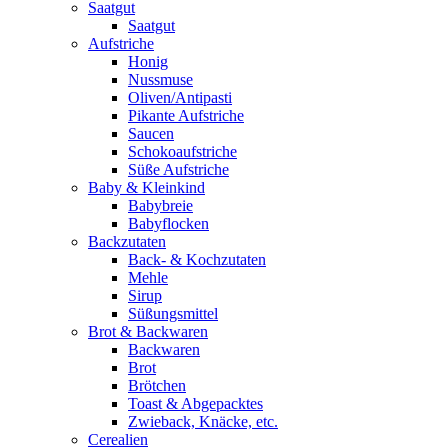
Saatgut
Saatgut
Aufstriche
Honig
Nussmuse
Oliven/Antipasti
Pikante Aufstriche
Saucen
Schokoaufstriche
Süße Aufstriche
Baby & Kleinkind
Babybreie
Babyflocken
Backzutaten
Back- & Kochzutaten
Mehle
Sirup
Süßungsmittel
Brot & Backwaren
Backwaren
Brot
Brötchen
Toast & Abgepacktes
Zwieback, Knäcke, etc.
Cerealien