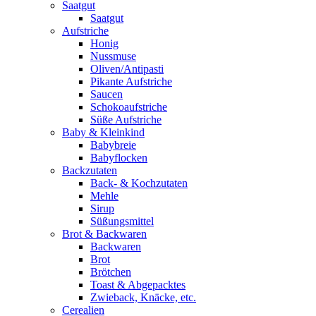
Saatgut
Saatgut
Aufstriche
Honig
Nussmuse
Oliven/Antipasti
Pikante Aufstriche
Saucen
Schokoaufstriche
Süße Aufstriche
Baby & Kleinkind
Babybreie
Babyflocken
Backzutaten
Back- & Kochzutaten
Mehle
Sirup
Süßungsmittel
Brot & Backwaren
Backwaren
Brot
Brötchen
Toast & Abgepacktes
Zwieback, Knäcke, etc.
Cerealien