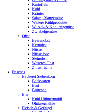
Kartoffeln
Kohl
Kräuter
Salate, Blattgemüse
Weitere Kühlprodukte
Wurzel- & Knollengemüse
Zwiebelgemüse
Obst
Beerenobst
Kernobst
Nüsse
Nüsse lose
Steinobst
Weiteres Obst
Zitrusfrüchte
Frisches
Bäckerei Siebenkorn
Backwaren
Brot
Brötchen
Eier
Kuhl Hühnermobil
Ohäusermühle
Fleisch & Geflügel