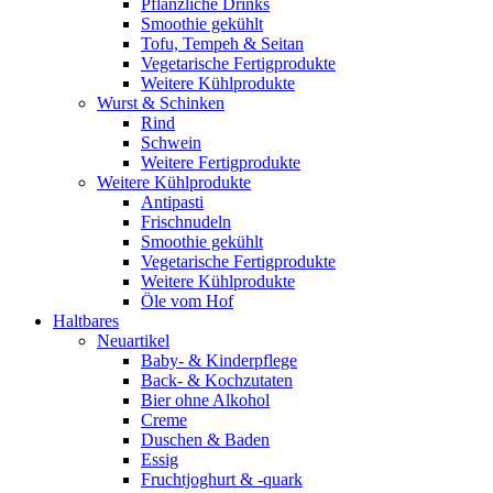
Pflanzliche Drinks
Smoothie gekühlt
Tofu, Tempeh & Seitan
Vegetarische Fertigprodukte
Weitere Kühlprodukte
Wurst & Schinken
Rind
Schwein
Weitere Fertigprodukte
Weitere Kühlprodukte
Antipasti
Frischnudeln
Smoothie gekühlt
Vegetarische Fertigprodukte
Weitere Kühlprodukte
Öle vom Hof
Haltbares
Neuartikel
Baby- & Kinderpflege
Back- & Kochzutaten
Bier ohne Alkohol
Creme
Duschen & Baden
Essig
Fruchtjoghurt & -quark