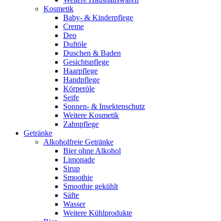
Kosmetik
Baby- & Kinderpflege
Creme
Deo
Duftöle
Duschen & Baden
Gesichtspflege
Haarpflege
Handpflege
Körperöle
Seife
Sonnen- & Insektenschutz
Weitere Kosmetik
Zahnpflege
Getränke
Alkoholfreie Getränke
Bier ohne Alkohol
Limonade
Sirup
Smoothie
Smoothie gekühlt
Säfte
Wasser
Weitere Kühlprodukte