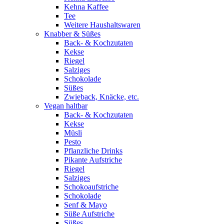
Kehna Kaffee
Tee
Weitere Haushaltswaren
Knabber & Süßes
Back- & Kochzutaten
Kekse
Riegel
Salziges
Schokolade
Süßes
Zwieback, Knäcke, etc.
Vegan haltbar
Back- & Kochzutaten
Kekse
Müsli
Pesto
Pflanzliche Drinks
Pikante Aufstriche
Riegel
Salziges
Schokoaufstriche
Schokolade
Senf & Mayo
Süße Aufstriche
Süßes