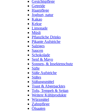
Gesichtspflege
Getreide
Haarpflege
Joghurt, natur
Kakao
Kekse
Limonade
Müsli
Pflanzliche Drinks
Pikante Aufstriche
Salziges
Saucen
Schokolade
Senf & Mayo
Sonnen- & Insektenschutz
Säfte
Süße Aufstriche
Süßes
Süßungsmittel
Toast & Abgepacktes
Tofu, Tempeh & Seitan
Weitere Kühlprodukte
Würzmittel
Zahnpflege
Ölsaaten