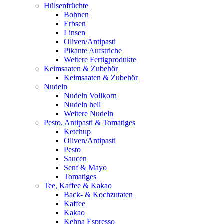
Hülsenfrüchte
Bohnen
Erbsen
Linsen
Oliven/Antipasti
Pikante Aufstriche
Weitere Fertigprodukte
Keimsaaten & Zubehör
Keimsaaten & Zubehör
Nudeln
Nudeln Vollkorn
Nudeln hell
Weitere Nudeln
Pesto, Antipasti & Tomatiges
Ketchup
Oliven/Antipasti
Pesto
Saucen
Senf & Mayo
Tomatiges
Tee, Kaffee & Kakao
Back- & Kochzutaten
Kaffee
Kakao
Kehna Espresso