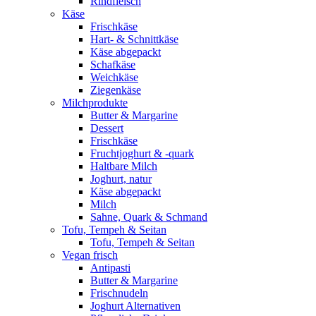
Rindfleisch
Käse
Frischkäse
Hart- & Schnittkäse
Käse abgepackt
Schafkäse
Weichkäse
Ziegenkäse
Milchprodukte
Butter & Margarine
Dessert
Frischkäse
Fruchtjoghurt & -quark
Haltbare Milch
Joghurt, natur
Käse abgepackt
Milch
Sahne, Quark & Schmand
Tofu, Tempeh & Seitan
Tofu, Tempeh & Seitan
Vegan frisch
Antipasti
Butter & Margarine
Frischnudeln
Joghurt Alternativen