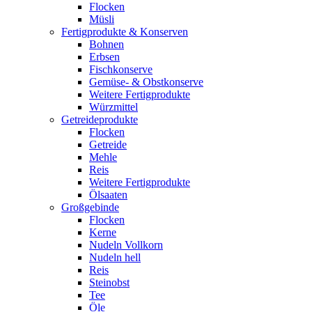
Flocken
Müsli
Fertigprodukte & Konserven
Bohnen
Erbsen
Fischkonserve
Gemüse- & Obstkonserve
Weitere Fertigprodukte
Würzmittel
Getreideprodukte
Flocken
Getreide
Mehle
Reis
Weitere Fertigprodukte
Ölsaaten
Großgebinde
Flocken
Kerne
Nudeln Vollkorn
Nudeln hell
Reis
Steinobst
Tee
Öle