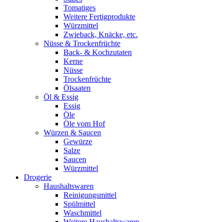
Tomatiges
Weitere Fertigprodukte
Würzmittel
Zwieback, Knäcke, etc.
Nüsse & Trockenfrüchte
Back- & Kochzutaten
Kerne
Nüsse
Trockenfrüchte
Ölsaaten
Öl & Essig
Essig
Öle
Öle vom Hof
Würzen & Saucen
Gewürze
Salze
Saucen
Würzmittel
Drogerie
Haushaltswaren
Reinigungsmittel
Spülmittel
Waschmittel
Weitere Haushaltswaren