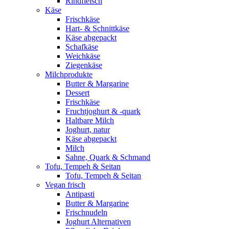
Rindfleisch
Käse
Frischkäse
Hart- & Schnittkäse
Käse abgepackt
Schafkäse
Weichkäse
Ziegenkäse
Milchprodukte
Butter & Margarine
Dessert
Frischkäse
Fruchtjoghurt & -quark
Haltbare Milch
Joghurt, natur
Käse abgepackt
Milch
Sahne, Quark & Schmand
Tofu, Tempeh & Seitan
Tofu, Tempeh & Seitan
Vegan frisch
Antipasti
Butter & Margarine
Frischnudeln
Joghurt Alternativen