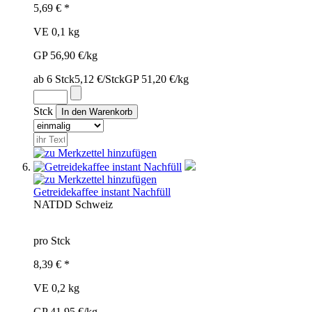
5,69 € *
VE 0,1 kg
GP 56,90 €/kg
ab 6 Stck
5,12 €/Stck
GP 51,20 €/kg
Stck
Getreidekaffee instant Nachfüll
NAT
DD
Schweiz
pro Stck
8,39 € *
VE 0,2 kg
GP 41,95 €/kg