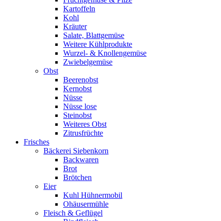
Kartoffeln
Kohl
Kräuter
Salate, Blattgemüse
Weitere Kühlprodukte
Wurzel- & Knollengemüse
Zwiebelgemüse
Obst
Beerenobst
Kernobst
Nüsse
Nüsse lose
Steinobst
Weiteres Obst
Zitrusfrüchte
Frisches
Bäckerei Siebenkorn
Backwaren
Brot
Brötchen
Eier
Kuhl Hühnermobil
Ohäusermühle
Fleisch & Geflügel