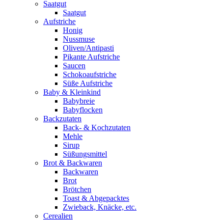
Saatgut
Saatgut
Aufstriche
Honig
Nussmuse
Oliven/Antipasti
Pikante Aufstriche
Saucen
Schokoaufstriche
Süße Aufstriche
Baby & Kleinkind
Babybreie
Babyflocken
Backzutaten
Back- & Kochzutaten
Mehle
Sirup
Süßungsmittel
Brot & Backwaren
Backwaren
Brot
Brötchen
Toast & Abgepacktes
Zwieback, Knäcke, etc.
Cerealien