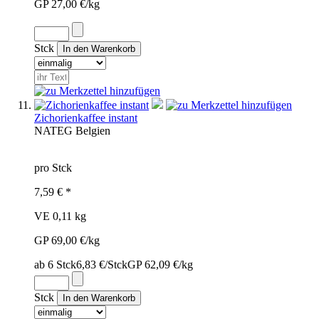
GP 27,00 €/kg
Stck
Zichorienkaffee instant
NAT
EG
Belgien
pro Stck
7,59 € *
VE 0,11 kg
GP 69,00 €/kg
ab 6 Stck
6,83 €/Stck
GP 62,09 €/kg
Stck