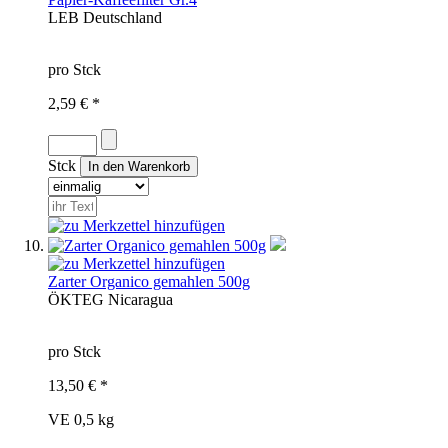
LEB
Deutschland
pro Stck
2,59 € *
Stck
Zarter Organico gemahlen 500g
ÖKT
EG
Nicaragua
pro Stck
13,50 € *
VE 0,5 kg