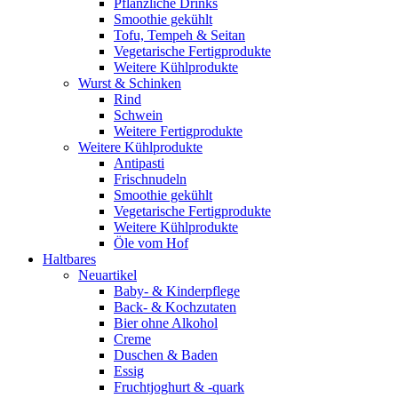
Pflanzliche Drinks
Smoothie gekühlt
Tofu, Tempeh & Seitan
Vegetarische Fertigprodukte
Weitere Kühlprodukte
Wurst & Schinken
Rind
Schwein
Weitere Fertigprodukte
Weitere Kühlprodukte
Antipasti
Frischnudeln
Smoothie gekühlt
Vegetarische Fertigprodukte
Weitere Kühlprodukte
Öle vom Hof
Haltbares
Neuartikel
Baby- & Kinderpflege
Back- & Kochzutaten
Bier ohne Alkohol
Creme
Duschen & Baden
Essig
Fruchtjoghurt & -quark