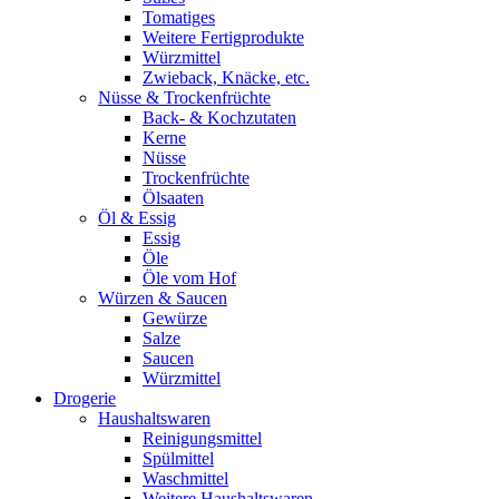
Tomatiges
Weitere Fertigprodukte
Würzmittel
Zwieback, Knäcke, etc.
Nüsse & Trockenfrüchte
Back- & Kochzutaten
Kerne
Nüsse
Trockenfrüchte
Ölsaaten
Öl & Essig
Essig
Öle
Öle vom Hof
Würzen & Saucen
Gewürze
Salze
Saucen
Würzmittel
Drogerie
Haushaltswaren
Reinigungsmittel
Spülmittel
Waschmittel
Weitere Haushaltswaren