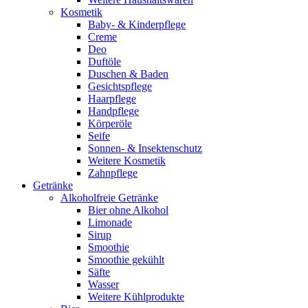
Kosmetik
Baby- & Kinderpflege
Creme
Deo
Duftöle
Duschen & Baden
Gesichtspflege
Haarpflege
Handpflege
Körperöle
Seife
Sonnen- & Insektenschutz
Weitere Kosmetik
Zahnpflege
Getränke
Alkoholfreie Getränke
Bier ohne Alkohol
Limonade
Sirup
Smoothie
Smoothie gekühlt
Säfte
Wasser
Weitere Kühlprodukte