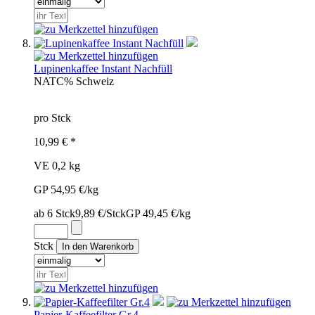
Lupinenkaffee Instant Nachfüll
NAT
C%
Schweiz
pro Stck
10,99 € *
VE 0,2 kg
GP 54,95 €/kg
ab 6 Stck
9,89 €/Stck
GP 49,45 €/kg
Stck
Papier-Kaffeefilter Gr.4