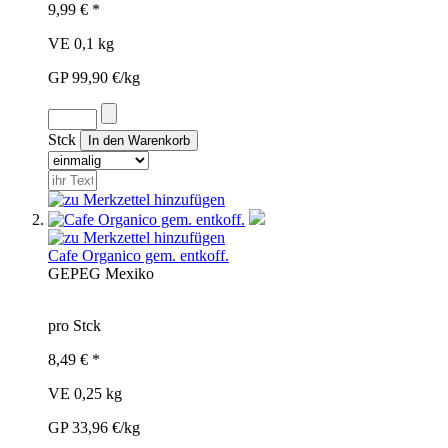
9,99 € *
VE 0,1 kg
GP 99,90 €/kg
Stck
Cafe Organico gem. entkoff.
GEP
EG
Mexiko
pro Stck
8,49 € *
VE 0,25 kg
GP 33,96 €/kg