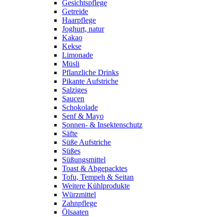
Gesichtspflege
Getreide
Haarpflege
Joghurt, natur
Kakao
Kekse
Limonade
Müsli
Pflanzliche Drinks
Pikante Aufstriche
Salziges
Saucen
Schokolade
Senf & Mayo
Sonnen- & Insektenschutz
Säfte
Süße Aufstriche
Süßes
Süßungsmittel
Toast & Abgepacktes
Tofu, Tempeh & Seitan
Weitere Kühlprodukte
Würzmittel
Zahnpflege
Ölsaaten