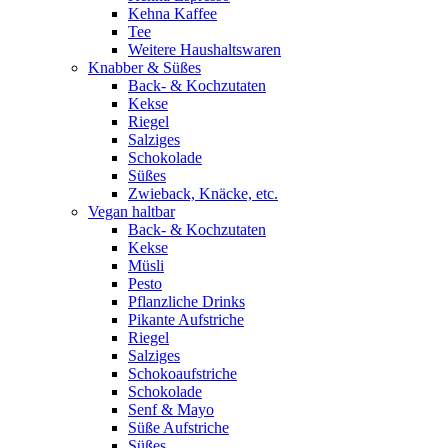
Kehna Kaffee
Tee
Weitere Haushaltswaren
Knabber & Süßes
Back- & Kochzutaten
Kekse
Riegel
Salziges
Schokolade
Süßes
Zwieback, Knäcke, etc.
Vegan haltbar
Back- & Kochzutaten
Kekse
Müsli
Pesto
Pflanzliche Drinks
Pikante Aufstriche
Riegel
Salziges
Schokoaufstriche
Schokolade
Senf & Mayo
Süße Aufstriche
Süßes