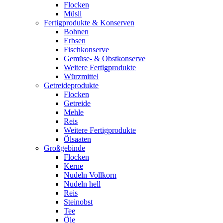
Flocken
Müsli
Fertigprodukte & Konserven
Bohnen
Erbsen
Fischkonserve
Gemüse- & Obstkonserve
Weitere Fertigprodukte
Würzmittel
Getreideprodukte
Flocken
Getreide
Mehle
Reis
Weitere Fertigprodukte
Ölsaaten
Großgebinde
Flocken
Kerne
Nudeln Vollkorn
Nudeln hell
Reis
Steinobst
Tee
Öle