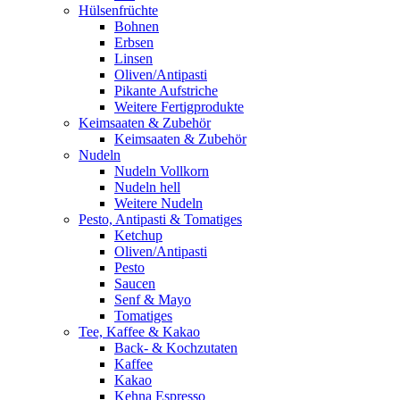
Hülsenfrüchte
Bohnen
Erbsen
Linsen
Oliven/Antipasti
Pikante Aufstriche
Weitere Fertigprodukte
Keimsaaten & Zubehör
Keimsaaten & Zubehör
Nudeln
Nudeln Vollkorn
Nudeln hell
Weitere Nudeln
Pesto, Antipasti & Tomatiges
Ketchup
Oliven/Antipasti
Pesto
Saucen
Senf & Mayo
Tomatiges
Tee, Kaffee & Kakao
Back- & Kochzutaten
Kaffee
Kakao
Kehna Espresso