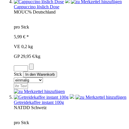
Cappuccino löslich Dose
MOU
C%
Deutschland
pro Stck
5,99 € *
VE 0,2 kg
GP 29,95 €/kg
Stck
Getreidekaffee instant 100g
NAT
DD
Schweiz
pro Stck