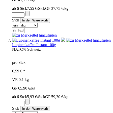
ab 6 Stck
7,55 €/Stck
GP 37,75 €/kg
Stck
Lupinenkaffee Instant 100g
NAT
C%
Schweiz
pro Stck
6,59 € *
VE 0,1 kg
GP 65,90 €/kg
ab 6 Stck
5,93 €/Stck
GP 59,30 €/kg
Stck