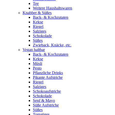
Tee
Weitere Haushaltswaren
Knabber & Süßes
Back- & Kochzutaten
Kekse
Riegel
Salziges
Schokolade
Süßes
Zwieback, Knäcke, etc.
Vegan haltbar
Back- & Kochzutaten
Kekse
Müsli
Pesto
Pflanzliche Drinks
Pikante Aufstriche
Riegel
Salziges
Schokoaufstriche
Schokolade
Senf & Mayo
Süße Aufstriche
Süßes
Tomatiges