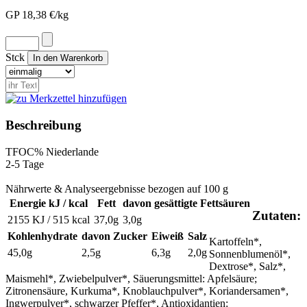
GP 18,38 €/kg
Stck
Beschreibung
TFO
C%
Niederlande
2-5 Tage
Nährwerte & Analyseergebnisse bezogen auf 100 g
Energie kJ / kcal
Fett
davon gesättigte Fettsäuren
Zutaten:
2155 KJ / 515 kcal
37,0g
3,0g
Kohlenhydrate
davon Zucker
Eiweiß
Salz
Kartoffeln*,
45,0g
2,5g
6,3g
2,0g
Sonnenblumenöl*,
Dextrose*, Salz*,
Maismehl*, Zwiebelpulver*, Säuerungsmittel: Apfelsäure;
Zitronensäure, Kurkuma*, Knoblauchpulver*, Koriandersamen*,
Ingwerpulver*, schwarzer Pfeffer*, Antioxidantien: