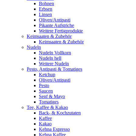
Bohnen
Erbsen
Linsen
Oliven/Antipasti
Pikante Aufstriche
Weitere Fertigprodukte
Keimsaaten & Zubehör
Keimsaaten & Zubehör
Nudeln
Nudeln Vollkorn
Nudeln hell
Weitere Nudeln
Pesto, Antipasti & Tomatiges
Ketchup
Oliven/Antipasti
Pesto
Saucen
Senf & Mayo
Tomatiges
Tee, Kaffee & Kakao
Back- & Kochzutaten
Kaffee
Kakao
Kehna Espresso
Kehna Kaffee