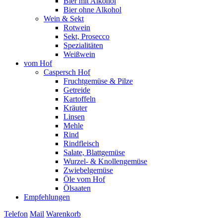
Bier mit Alkohol
Bier ohne Alkohol
Wein & Sekt
Rotwein
Sekt, Prosecco
Spezialitäten
Weißwein
vom Hof
Caspersch Hof
Fruchtgemüse & Pilze
Getreide
Kartoffeln
Kräuter
Linsen
Mehle
Rind
Rindfleisch
Salate, Blattgemüse
Wurzel- & Knollengemüse
Zwiebelgemüse
Öle vom Hof
Ölsaaten
Empfehlungen
Telefon
Mail
Warenkorb