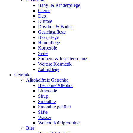
Baby- & Kinderpflege
Creme
Deo
Duftöle
Duschen & Baden
Gesichtspflege
Haarpflege
Handpflege
Körperöle
Seife
Sonnen- & Insektenschutz
Weitere Kosmetik
Zahnpflege
Getränke
Alkoholfreie Getränke
Bier ohne Alkohol
Limonade
Sirup
Smoothie
Smoothie gekühlt
Säfte
Wasser
Weitere Kühlprodukte
Bier