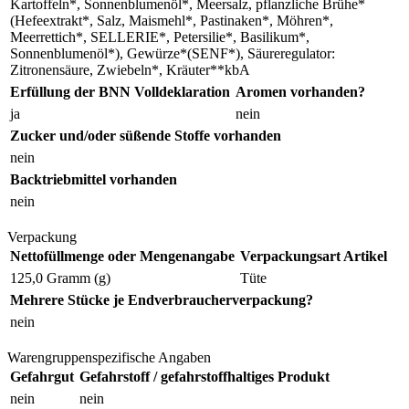
Kartoffeln*, Sonnenblumenöl*, Meersalz, pflanzliche Brühe*
(Hefeextrakt*, Salz, Maismehl*, Pastinaken*, Möhren*,
Meerrettich*, SELLERIE*, Petersilie*, Basilikum*,
Sonnenblumenöl*), Gewürze*(SENF*), Säureregulator:
Zitronensäure, Zwiebeln*, Kräuter**kbA
Erfüllung der BNN Volldeklaration
Aromen vorhanden?
ja
nein
Zucker und/oder süßende Stoffe vorhanden
nein
Backtriebmittel vorhanden
nein
Verpackung
Nettofüllmenge oder Mengenangabe
Verpackungsart Artikel
125,0 Gramm (g)
Tüte
Mehrere Stücke je Endverbraucherverpackung?
nein
Warengruppenspezifische Angaben
Gefahrgut
Gefahrstoff / gefahrstoffhaltiges Produkt
nein
nein