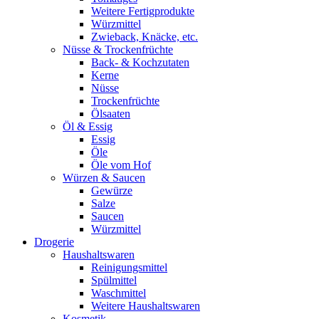
Weitere Fertigprodukte
Würzmittel
Zwieback, Knäcke, etc.
Nüsse & Trockenfrüchte
Back- & Kochzutaten
Kerne
Nüsse
Trockenfrüchte
Ölsaaten
Öl & Essig
Essig
Öle
Öle vom Hof
Würzen & Saucen
Gewürze
Salze
Saucen
Würzmittel
Drogerie
Haushaltswaren
Reinigungsmittel
Spülmittel
Waschmittel
Weitere Haushaltswaren
Kosmetik