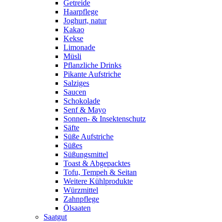
Getreide
Haarpflege
Joghurt, natur
Kakao
Kekse
Limonade
Müsli
Pflanzliche Drinks
Pikante Aufstriche
Salziges
Saucen
Schokolade
Senf & Mayo
Sonnen- & Insektenschutz
Säfte
Süße Aufstriche
Süßes
Süßungsmittel
Toast & Abgepacktes
Tofu, Tempeh & Seitan
Weitere Kühlprodukte
Würzmittel
Zahnpflege
Ölsaaten
Saatgut