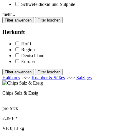
Schwefeldioxid und Sulphite
mehr...
Herkunft
Hof
i
Region
Deutschland
Europa
Haltbares
>>>
Knabber & Süßes
>>>
Salziges
Chips Salz & Essig
pro Stck
2,39 € *
VE 0,13 kg