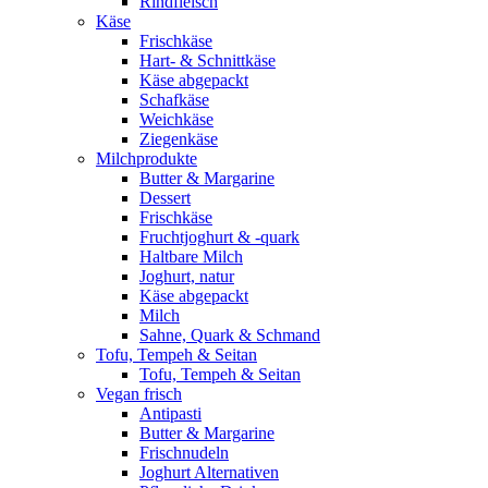
Rindfleisch
Käse
Frischkäse
Hart- & Schnittkäse
Käse abgepackt
Schafkäse
Weichkäse
Ziegenkäse
Milchprodukte
Butter & Margarine
Dessert
Frischkäse
Fruchtjoghurt & -quark
Haltbare Milch
Joghurt, natur
Käse abgepackt
Milch
Sahne, Quark & Schmand
Tofu, Tempeh & Seitan
Tofu, Tempeh & Seitan
Vegan frisch
Antipasti
Butter & Margarine
Frischnudeln
Joghurt Alternativen