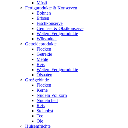
Müsli
Fertigprodukte & Konserven
Bohnen
Erbsen
Fischkonserve
Gemüse- & Obstkonserve
Weitere Fertigprodukte
Würzmittel
Getreideprodukte
Flocken
Getreide
Mehle
Reis
Weitere Fertigprodukte
Ölsaaten
Großgebinde
Flocken
Kerne
Nudeln Vollkorn
Nudeln hell
Reis
Steinobst
Tee
Öle
Hülsenfrüchte