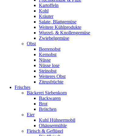
Kartoffeln
Kohl
Kräuter
Salate, Blattgemüse
Weitere Kühlprodukte
Wurzel- & Knollengemüse
Zwiebelgemüse
Obst
Beerenobst
Kernobst
Nüsse
Nüsse lose
Steinobst
Weiteres Obst
Zitrusfrüchte
Frisches
Bäckerei Siebenkorn
Backwaren
Brot
Brötchen
Eier
Kuhl Hühnermobil
Ohäusermühle
Fleisch & Geflügel