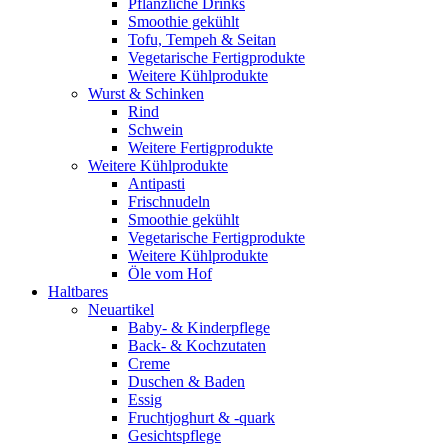
Pflanzliche Drinks
Smoothie gekühlt
Tofu, Tempeh & Seitan
Vegetarische Fertigprodukte
Weitere Kühlprodukte
Wurst & Schinken
Rind
Schwein
Weitere Fertigprodukte
Weitere Kühlprodukte
Antipasti
Frischnudeln
Smoothie gekühlt
Vegetarische Fertigprodukte
Weitere Kühlprodukte
Öle vom Hof
Haltbares
Neuartikel
Baby- & Kinderpflege
Back- & Kochzutaten
Creme
Duschen & Baden
Essig
Fruchtjoghurt & -quark
Gesichtspflege