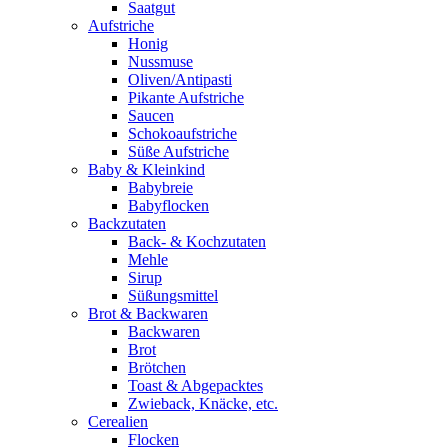
Saatgut
Aufstriche
Honig
Nussmuse
Oliven/Antipasti
Pikante Aufstriche
Saucen
Schokoaufstriche
Süße Aufstriche
Baby & Kleinkind
Babybreie
Babyflocken
Backzutaten
Back- & Kochzutaten
Mehle
Sirup
Süßungsmittel
Brot & Backwaren
Backwaren
Brot
Brötchen
Toast & Abgepacktes
Zwieback, Knäcke, etc.
Cerealien
Flocken