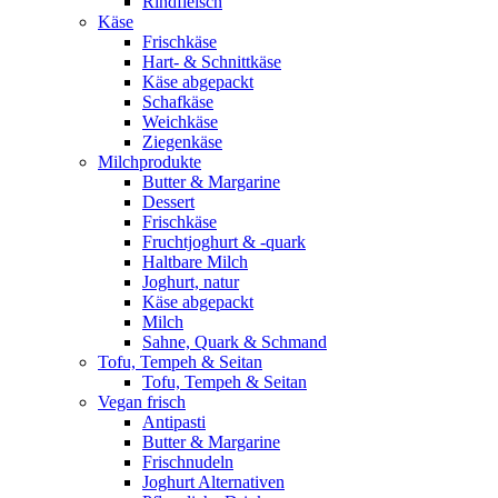
Rindfleisch
Käse
Frischkäse
Hart- & Schnittkäse
Käse abgepackt
Schafkäse
Weichkäse
Ziegenkäse
Milchprodukte
Butter & Margarine
Dessert
Frischkäse
Fruchtjoghurt & -quark
Haltbare Milch
Joghurt, natur
Käse abgepackt
Milch
Sahne, Quark & Schmand
Tofu, Tempeh & Seitan
Tofu, Tempeh & Seitan
Vegan frisch
Antipasti
Butter & Margarine
Frischnudeln
Joghurt Alternativen