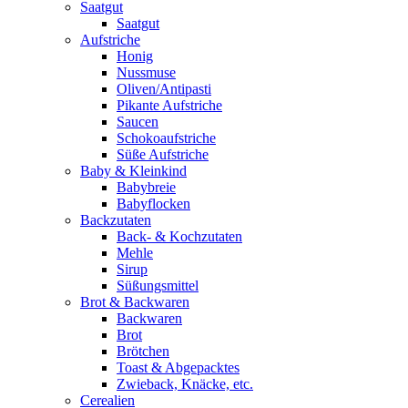
Saatgut
Saatgut
Aufstriche
Honig
Nussmuse
Oliven/Antipasti
Pikante Aufstriche
Saucen
Schokoaufstriche
Süße Aufstriche
Baby & Kleinkind
Babybreie
Babyflocken
Backzutaten
Back- & Kochzutaten
Mehle
Sirup
Süßungsmittel
Brot & Backwaren
Backwaren
Brot
Brötchen
Toast & Abgepacktes
Zwieback, Knäcke, etc.
Cerealien