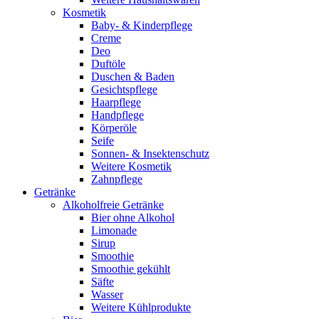
Kosmetik
Baby- & Kinderpflege
Creme
Deo
Duftöle
Duschen & Baden
Gesichtspflege
Haarpflege
Handpflege
Körperöle
Seife
Sonnen- & Insektenschutz
Weitere Kosmetik
Zahnpflege
Getränke
Alkoholfreie Getränke
Bier ohne Alkohol
Limonade
Sirup
Smoothie
Smoothie gekühlt
Säfte
Wasser
Weitere Kühlprodukte