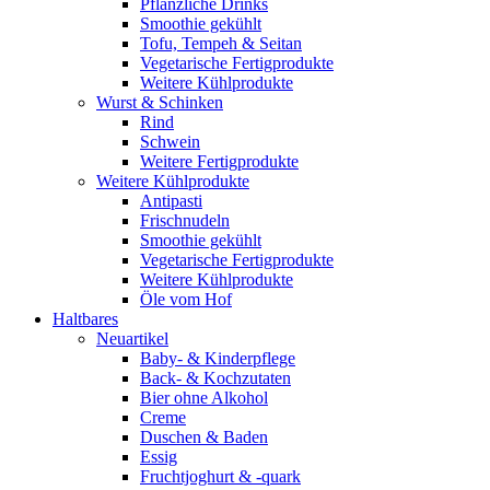
Pflanzliche Drinks
Smoothie gekühlt
Tofu, Tempeh & Seitan
Vegetarische Fertigprodukte
Weitere Kühlprodukte
Wurst & Schinken
Rind
Schwein
Weitere Fertigprodukte
Weitere Kühlprodukte
Antipasti
Frischnudeln
Smoothie gekühlt
Vegetarische Fertigprodukte
Weitere Kühlprodukte
Öle vom Hof
Haltbares
Neuartikel
Baby- & Kinderpflege
Back- & Kochzutaten
Bier ohne Alkohol
Creme
Duschen & Baden
Essig
Fruchtjoghurt & -quark