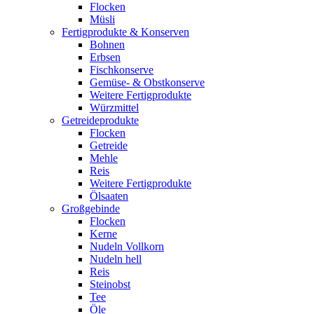
Flocken
Müsli
Fertigprodukte & Konserven
Bohnen
Erbsen
Fischkonserve
Gemüse- & Obstkonserve
Weitere Fertigprodukte
Würzmittel
Getreideprodukte
Flocken
Getreide
Mehle
Reis
Weitere Fertigprodukte
Ölsaaten
Großgebinde
Flocken
Kerne
Nudeln Vollkorn
Nudeln hell
Reis
Steinobst
Tee
Öle