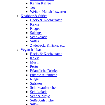
Kehna Kaffee
Tee
Weitere Haushaltswaren
Knabber & Süßes
Back- & Kochzutaten
Kekse
Riegel
Salziges
Schokolade
Süßes
Zwieback, Knäcke, etc.
Vegan haltbar
Back- & Kochzutaten
Kekse
Müsli
Pesto
Pflanzliche Drinks
Pikante Aufstriche
Riegel
Salziges
Schokoaufstriche
Schokolade
Senf & Mayo
Süße Aufstriche
Süßes