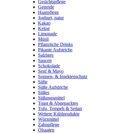
Gesichtspflege
Getreide
Haarpflege
Joghurt, natur
Kakao
Kekse
Limonade
Müsli
Pflanzliche Drinks
Pikante Aufstriche
Salziges
Saucen
Schokolade
Senf & Mayo
Sonnen- & Insektenschutz
Säfte
Süße Aufstriche
Süßes
Süßungsmittel
Toast & Abgepacktes
Tofu, Tempeh & Seitan
Weitere Kühlprodukte
Würzmittel
Zahnpflege
Ölsaaten