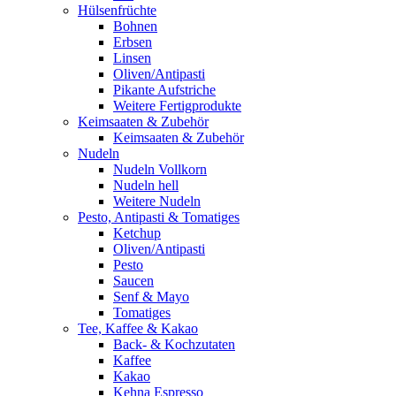
Hülsenfrüchte
Bohnen
Erbsen
Linsen
Oliven/Antipasti
Pikante Aufstriche
Weitere Fertigprodukte
Keimsaaten & Zubehör
Keimsaaten & Zubehör
Nudeln
Nudeln Vollkorn
Nudeln hell
Weitere Nudeln
Pesto, Antipasti & Tomatiges
Ketchup
Oliven/Antipasti
Pesto
Saucen
Senf & Mayo
Tomatiges
Tee, Kaffee & Kakao
Back- & Kochzutaten
Kaffee
Kakao
Kehna Espresso