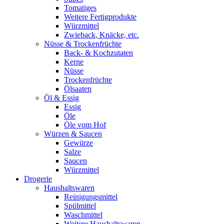
Tomatiges
Weitere Fertigprodukte
Würzmittel
Zwieback, Knäcke, etc.
Nüsse & Trockenfrüchte
Back- & Kochzutaten
Kerne
Nüsse
Trockenfrüchte
Ölsaaten
Öl & Essig
Essig
Öle
Öle vom Hof
Würzen & Saucen
Gewürze
Salze
Saucen
Würzmittel
Drogerie
Haushaltswaren
Reinigungsmittel
Spülmittel
Waschmittel
Weitere Haushaltswaren