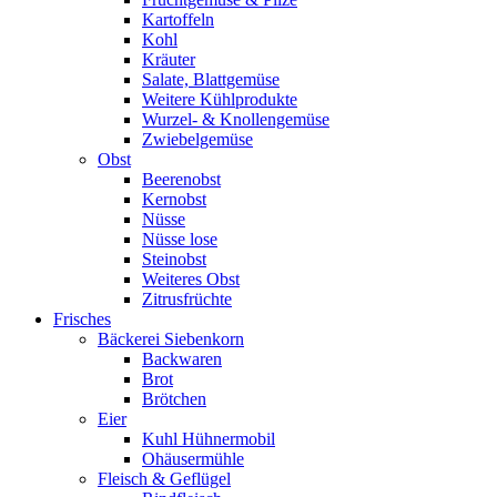
Kartoffeln
Kohl
Kräuter
Salate, Blattgemüse
Weitere Kühlprodukte
Wurzel- & Knollengemüse
Zwiebelgemüse
Obst
Beerenobst
Kernobst
Nüsse
Nüsse lose
Steinobst
Weiteres Obst
Zitrusfrüchte
Frisches
Bäckerei Siebenkorn
Backwaren
Brot
Brötchen
Eier
Kuhl Hühnermobil
Ohäusermühle
Fleisch & Geflügel