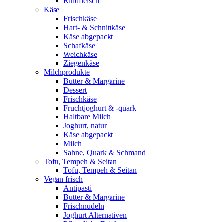
Rindfleisch
Käse
Frischkäse
Hart- & Schnittkäse
Käse abgepackt
Schafkäse
Weichkäse
Ziegenkäse
Milchprodukte
Butter & Margarine
Dessert
Frischkäse
Fruchtjoghurt & -quark
Haltbare Milch
Joghurt, natur
Käse abgepackt
Milch
Sahne, Quark & Schmand
Tofu, Tempeh & Seitan
Tofu, Tempeh & Seitan
Vegan frisch
Antipasti
Butter & Margarine
Frischnudeln
Joghurt Alternativen