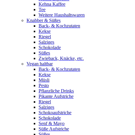
Kehna Kaffee
Tee
Weitere Haushaltswaren
Knabber & Süßes
Back- & Kochzutaten
Kekse
Riegel
Salziges
Schokolade
Süßes
Zwieback, Knäcke, etc.
Vegan haltbar
Back- & Kochzutaten
Kekse
Müsli
Pesto
Pflanzliche Drinks
Pikante Aufstriche
Riegel
Salziges
Schokoaufstriche
Schokolade
Senf & Mayo
Süße Aufstriche
Süßes