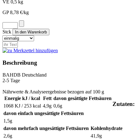
VE 0,5 kg
GP 8,78 €/kg
Stck
Beschreibung
BAH
DB
Deutschland
2-5 Tage
Nährwerte & Analyseergebnisse bezogen auf 100 g
Energie kJ / kcal
Fett
davon gesättigte Fettsäuren
Zutaten:
1068 KJ / 253 kcal
4,9g
0,6g
davon einfach ungesättigte Fettsäuren
1,5g
davon mehrfach ungesättigte Fettsäuren
Kohlenhydrate
2,6g
41,9g