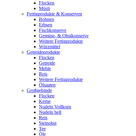
Flocken
Müsli
Fertigprodukte & Konserven
Bohnen
Erbsen
Fischkonserve
Gemüse- & Obstkonserve
Weitere Fertigprodukte
Würzmittel
Getreideprodukte
Flocken
Getreide
Mehle
Reis
Weitere Fertigprodukte
Ölsaaten
Großgebinde
Flocken
Kerne
Nudeln Vollkorn
Nudeln hell
Reis
Steinobst
Tee
Öle