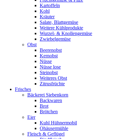
Kartoffeln
Kohl
Kräuter
Salate, Blattgemüse
Weitere Kühlprodukte
Wurzel- & Knollengemüse
Zwiebelgemüse
Obst
Beerenobst
Kernobst
Nüsse
Nüsse lose
Steinobst
Weiteres Obst
Zitrusfrüchte
Frisches
Bäckerei Siebenkorn
Backwaren
Brot
Brötchen
Eier
Kuhl Hühnermobil
Ohäusermühle
Fleisch & Geflügel