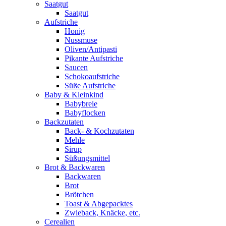
Saatgut
Saatgut
Aufstriche
Honig
Nussmuse
Oliven/Antipasti
Pikante Aufstriche
Saucen
Schokoaufstriche
Süße Aufstriche
Baby & Kleinkind
Babybreie
Babyflocken
Backzutaten
Back- & Kochzutaten
Mehle
Sirup
Süßungsmittel
Brot & Backwaren
Backwaren
Brot
Brötchen
Toast & Abgepacktes
Zwieback, Knäcke, etc.
Cerealien