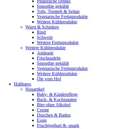
Pflanzliche Drinks
Smoothie gekühlt
Tofu, Tempeh & Seitan
Vegetarische Fertigprodukte
Weitere Kühlprodukte
Wurst & Schinken
Rind
Schwein
Weitere Fertigprodukte
Weitere Kühlprodukte
Antipasti
Frischnudeln
Smoothie gekühlt
Vegetarische Fertigprodukte
Weitere Kühlprodukte
Öle vom Hof
Haltbares
Neuartikel
Baby- & Kinderpflege
Back- & Kochzutaten
Bier ohne Alkohol
Creme
Duschen & Baden
Essig
Fruchtjoghurt & -quark