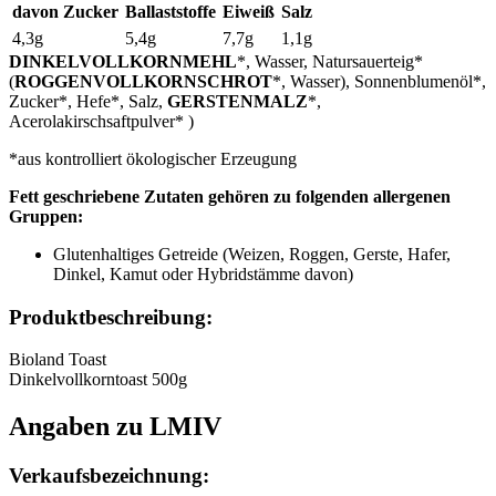
davon Zucker
Ballaststoffe
Eiweiß
Salz
4,3g
5,4g
7,7g
1,1g
DINKELVOLLKORNMEHL
*, Wasser, Natursauerteig*
(
ROGGENVOLLKORNSCHROT
*, Wasser), Sonnenblumenöl*,
Zucker*, Hefe*, Salz,
GERSTENMALZ
*,
Acerolakirschsaftpulver* )
*aus kontrolliert ökologischer Erzeugung
Fett geschriebene Zutaten gehören zu folgenden allergenen
Gruppen:
Glutenhaltiges Getreide (Weizen, Roggen, Gerste, Hafer,
Dinkel, Kamut oder Hybridstämme davon)
Produktbeschreibung:
Bioland Toast
Dinkelvollkorntoast 500g
Angaben zu LMIV
Verkaufsbezeichnung: