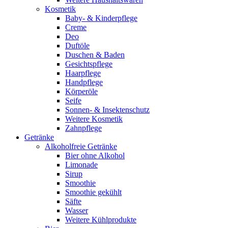
Kosmetik
Baby- & Kinderpflege
Creme
Deo
Duftöle
Duschen & Baden
Gesichtspflege
Haarpflege
Handpflege
Körperöle
Seife
Sonnen- & Insektenschutz
Weitere Kosmetik
Zahnpflege
Getränke
Alkoholfreie Getränke
Bier ohne Alkohol
Limonade
Sirup
Smoothie
Smoothie gekühlt
Säfte
Wasser
Weitere Kühlprodukte