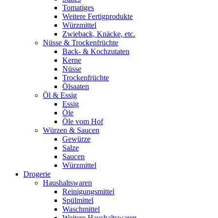
Tomatiges
Weitere Fertigprodukte
Würzmittel
Zwieback, Knäcke, etc.
Nüsse & Trockenfrüchte
Back- & Kochzutaten
Kerne
Nüsse
Trockenfrüchte
Ölsaaten
Öl & Essig
Essig
Öle
Öle vom Hof
Würzen & Saucen
Gewürze
Salze
Saucen
Würzmittel
Drogerie
Haushaltswaren
Reinigungsmittel
Spülmittel
Waschmittel
Weitere Haushaltswaren