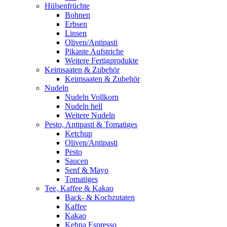
Hülsenfrüchte
Bohnen
Erbsen
Linsen
Oliven/Antipasti
Pikante Aufstriche
Weitere Fertigprodukte
Keimsaaten & Zubehör
Keimsaaten & Zubehör
Nudeln
Nudeln Vollkorn
Nudeln hell
Weitere Nudeln
Pesto, Antipasti & Tomatiges
Ketchup
Oliven/Antipasti
Pesto
Saucen
Senf & Mayo
Tomatiges
Tee, Kaffee & Kakao
Back- & Kochzutaten
Kaffee
Kakao
Kehna Espresso