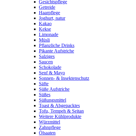
Gesichtspflege
Getreide
Haarpflege
Joghurt, natur
Kakao
Kekse
Limonade
Müsli
Pflanzliche Drinks
Pikante Aufstriche
Salziges
Saucen
Schokolade
Senf & Mayo
Sonnen- & Insektenschutz
Säfte
Süße Aufstriche
Süßes
Süßungsmittel
Toast & Abgepacktes
Tofu, Tempeh & Seitan
Weitere Kühlprodukte
Würzmittel
Zahnpflege
Ölsaaten