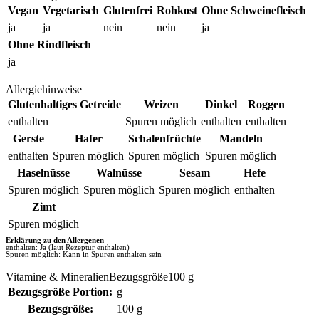
Vegan
Vegetarisch
Glutenfrei
Rohkost
Ohne Schweinefleisch
ja
ja
nein
nein
ja
Ohne Rindfleisch
ja
Allergiehinweise
Glutenhaltiges Getreide
Weizen
Dinkel
Roggen
enthalten
Spuren möglich
enthalten
enthalten
Gerste
Hafer
Schalenfrüchte
Mandeln
enthalten
Spuren möglich
Spuren möglich
Spuren möglich
Haselnüsse
Walnüsse
Sesam
Hefe
Spuren möglich
Spuren möglich
Spuren möglich
enthalten
Zimt
Spuren möglich
Erklärung zu den Allergenen
enthalten: Ja (laut Rezeptur enthalten)
Spuren möglich: Kann in Spuren enthalten sein
Vitamine & MineralienBezugsgröße100 g
Bezugsgröße Portion:
g
Bezugsgröße:
100 g