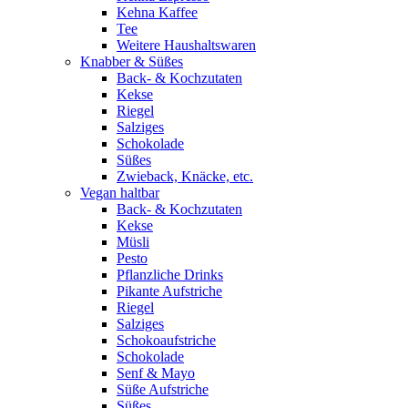
Kehna Kaffee
Tee
Weitere Haushaltswaren
Knabber & Süßes
Back- & Kochzutaten
Kekse
Riegel
Salziges
Schokolade
Süßes
Zwieback, Knäcke, etc.
Vegan haltbar
Back- & Kochzutaten
Kekse
Müsli
Pesto
Pflanzliche Drinks
Pikante Aufstriche
Riegel
Salziges
Schokoaufstriche
Schokolade
Senf & Mayo
Süße Aufstriche
Süßes