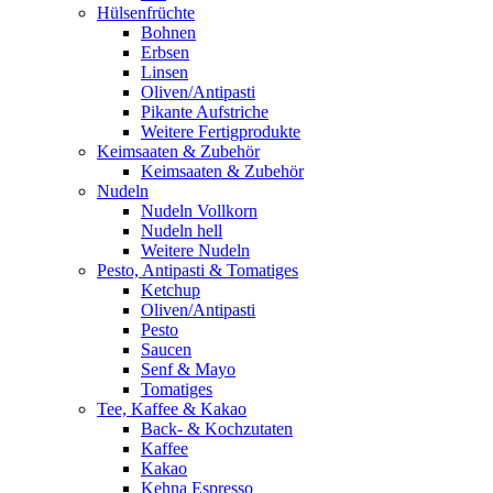
Hülsenfrüchte
Bohnen
Erbsen
Linsen
Oliven/Antipasti
Pikante Aufstriche
Weitere Fertigprodukte
Keimsaaten & Zubehör
Keimsaaten & Zubehör
Nudeln
Nudeln Vollkorn
Nudeln hell
Weitere Nudeln
Pesto, Antipasti & Tomatiges
Ketchup
Oliven/Antipasti
Pesto
Saucen
Senf & Mayo
Tomatiges
Tee, Kaffee & Kakao
Back- & Kochzutaten
Kaffee
Kakao
Kehna Espresso