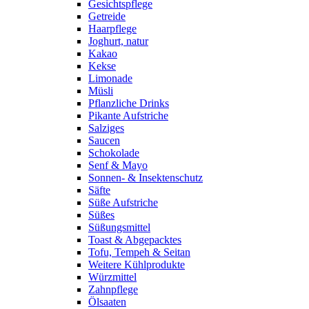
Gesichtspflege
Getreide
Haarpflege
Joghurt, natur
Kakao
Kekse
Limonade
Müsli
Pflanzliche Drinks
Pikante Aufstriche
Salziges
Saucen
Schokolade
Senf & Mayo
Sonnen- & Insektenschutz
Säfte
Süße Aufstriche
Süßes
Süßungsmittel
Toast & Abgepacktes
Tofu, Tempeh & Seitan
Weitere Kühlprodukte
Würzmittel
Zahnpflege
Ölsaaten