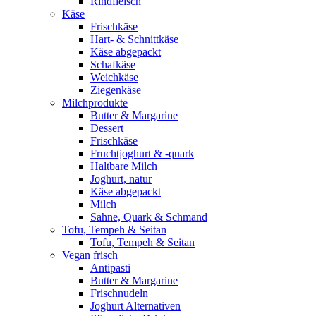
Rindfleisch
Käse
Frischkäse
Hart- & Schnittkäse
Käse abgepackt
Schafkäse
Weichkäse
Ziegenkäse
Milchprodukte
Butter & Margarine
Dessert
Frischkäse
Fruchtjoghurt & -quark
Haltbare Milch
Joghurt, natur
Käse abgepackt
Milch
Sahne, Quark & Schmand
Tofu, Tempeh & Seitan
Tofu, Tempeh & Seitan
Vegan frisch
Antipasti
Butter & Margarine
Frischnudeln
Joghurt Alternativen