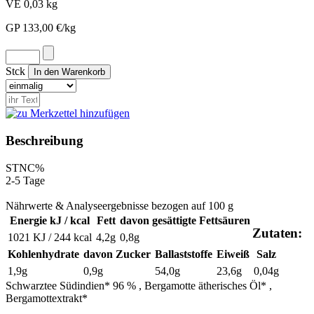
VE 0,03 kg
GP 133,00 €/kg
Stck
Beschreibung
STN
C%
2-5 Tage
Nährwerte & Analyseergebnisse bezogen auf 100 g
Energie kJ / kcal
Fett
davon gesättigte Fettsäuren
Zutaten:
1021 KJ / 244 kcal
4,2g
0,8g
Kohlenhydrate
davon Zucker
Ballaststoffe
Eiweiß
Salz
1,9g
0,9g
54,0g
23,6g
0,04g
Schwarztee Südindien* 96 % , Bergamotte ätherisches Öl* ,
Bergamottextrakt*