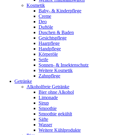
Kosmetik
Baby- & Kinderpflege
Creme
Deo
Duftöle
Duschen & Baden
Gesichtspflege
Haarpflege
Handpflege
Körperöle
Seife
Sonnen- & Insektenschutz
Weitere Kosmetik
Zahnpflege
Getränke
Alkoholfreie Getränke
Bier ohne Alkohol
Limonade
Sirup
Smoothie
Smoothie gekühlt
Säfte
Wasser
Weitere Kühlprodukte