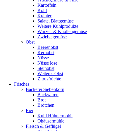
Kartoffeln
Kohl
Kräuter
Salate, Blattgemüse
Weitere Kühlprodukte
Wurzel- & Knollengemüse
Zwiebelgemüse
Obst
Beerenobst
Kernobst
Nüsse
Nüsse lose
Steinobst
Weiteres Obst
Zitrusfrüchte
Frisches
Bäckerei Siebenkorn
Backwaren
Brot
Brötchen
Eier
Kuhl Hühnermobil
Ohäusermühle
Fleisch & Geflügel