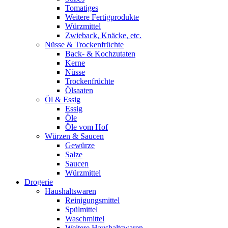
Tomatiges
Weitere Fertigprodukte
Würzmittel
Zwieback, Knäcke, etc.
Nüsse & Trockenfrüchte
Back- & Kochzutaten
Kerne
Nüsse
Trockenfrüchte
Ölsaaten
Öl & Essig
Essig
Öle
Öle vom Hof
Würzen & Saucen
Gewürze
Salze
Saucen
Würzmittel
Drogerie
Haushaltswaren
Reinigungsmittel
Spülmittel
Waschmittel
Weitere Haushaltswaren