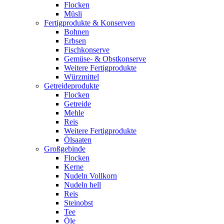
Flocken
Müsli
Fertigprodukte & Konserven
Bohnen
Erbsen
Fischkonserve
Gemüse- & Obstkonserve
Weitere Fertigprodukte
Würzmittel
Getreideprodukte
Flocken
Getreide
Mehle
Reis
Weitere Fertigprodukte
Ölsaaten
Großgebinde
Flocken
Kerne
Nudeln Vollkorn
Nudeln hell
Reis
Steinobst
Tee
Öle