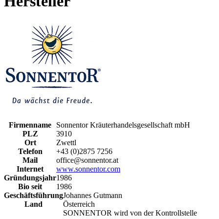
Hersteller
Firmenname
Sonnentor Kräuterhandelsgesellschaft mbH
PLZ
3910
Ort
Zwettl
Telefon
+43 (0)2875 7256
Mail
office@sonnentor.at
Internet
www.sonnentor.com
Gründungsjahr
1986
Bio seit
1986
Geschäftsführung
Johannes Gutmann
Land
Österreich
SONNENTOR wird von der Kontrollstelle