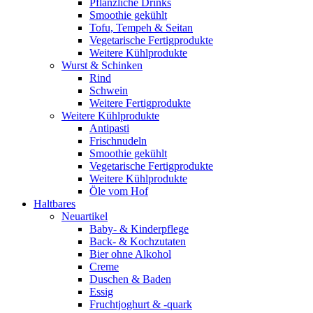
Pflanzliche Drinks
Smoothie gekühlt
Tofu, Tempeh & Seitan
Vegetarische Fertigprodukte
Weitere Kühlprodukte
Wurst & Schinken
Rind
Schwein
Weitere Fertigprodukte
Weitere Kühlprodukte
Antipasti
Frischnudeln
Smoothie gekühlt
Vegetarische Fertigprodukte
Weitere Kühlprodukte
Öle vom Hof
Haltbares
Neuartikel
Baby- & Kinderpflege
Back- & Kochzutaten
Bier ohne Alkohol
Creme
Duschen & Baden
Essig
Fruchtjoghurt & -quark