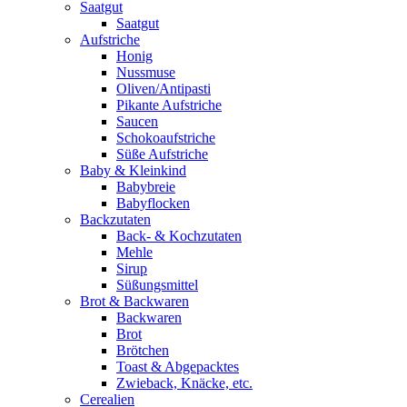
Saatgut
Saatgut
Aufstriche
Honig
Nussmuse
Oliven/Antipasti
Pikante Aufstriche
Saucen
Schokoaufstriche
Süße Aufstriche
Baby & Kleinkind
Babybreie
Babyflocken
Backzutaten
Back- & Kochzutaten
Mehle
Sirup
Süßungsmittel
Brot & Backwaren
Backwaren
Brot
Brötchen
Toast & Abgepacktes
Zwieback, Knäcke, etc.
Cerealien