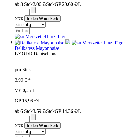
ab 8 Stck
2,06 €/Stck
GP 20,60 €/L
Stck
Delikatess Mayonnaise
BYO
DB
Deutschland
pro Stck
3,99 € *
VE 0,25 L
GP 15,96 €/L
ab 6 Stck
3,59 €/Stck
GP 14,36 €/L
Stck