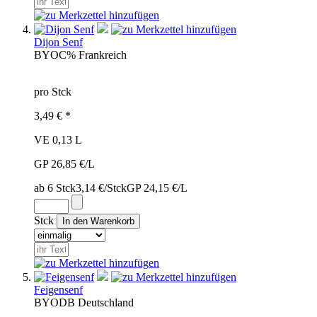
Dijon Senf
BYO
C%
Frankreich
pro Stck
3,49 € *
VE 0,13 L
GP 26,85 €/L
ab 6 Stck
3,14 €/Stck
GP 24,15 €/L
Stck
Feigensenf
BYO
DB
Deutschland