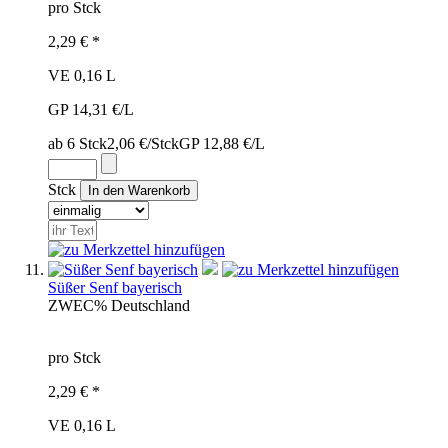
pro Stck
2,29 € *
VE 0,16 L
GP 14,31 €/L
ab 6 Stck
2,06 €/Stck
GP 12,88 €/L
Stck
Süßer Senf bayerisch
ZWE
C%
Deutschland
pro Stck
2,29 € *
VE 0,16 L