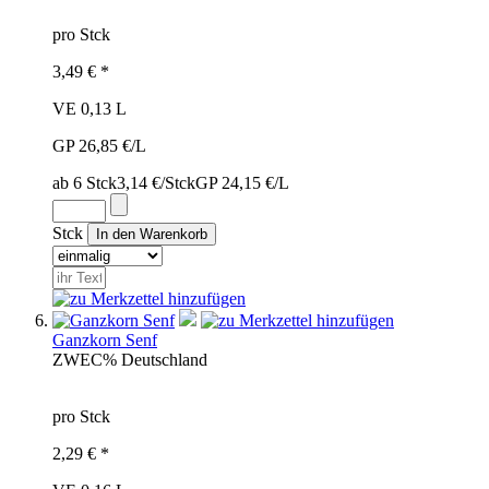
pro Stck
3,49 € *
VE 0,13 L
GP 26,85 €/L
ab 6 Stck
3,14 €/Stck
GP 24,15 €/L
Stck
Ganzkorn Senf
ZWE
C%
Deutschland
pro Stck
2,29 € *