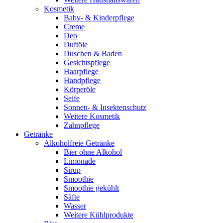
Kosmetik
Baby- & Kinderpflege
Creme
Deo
Duftöle
Duschen & Baden
Gesichtspflege
Haarpflege
Handpflege
Körperöle
Seife
Sonnen- & Insektenschutz
Weitere Kosmetik
Zahnpflege
Getränke
Alkoholfreie Getränke
Bier ohne Alkohol
Limonade
Sirup
Smoothie
Smoothie gekühlt
Säfte
Wasser
Weitere Kühlprodukte