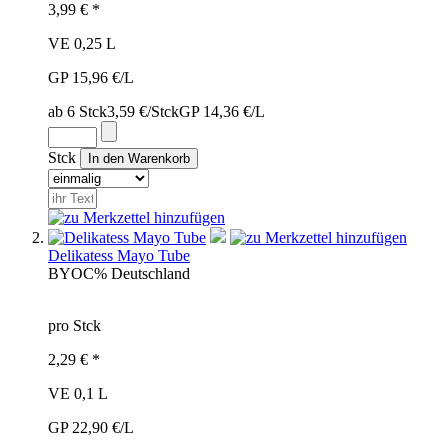
3,99 € *
VE 0,25 L
GP 15,96 €/L
ab 6 Stck
3,59 €/Stck
GP 14,36 €/L
Stck
Delikatess Mayo Tube
BYO
C%
Deutschland
pro Stck
2,29 € *
VE 0,1 L
GP 22,90 €/L