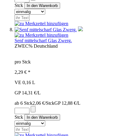
Stck
Senf mittelscharf Glas Zwerg.
ZWE
C%
Deutschland
pro Stck
2,29 € *
VE 0,16 L
GP 14,31 €/L
ab 6 Stck
2,06 €/Stck
GP 12,88 €/L
Stck