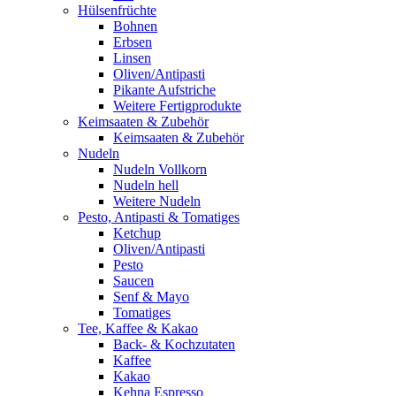
Hülsenfrüchte
Bohnen
Erbsen
Linsen
Oliven/Antipasti
Pikante Aufstriche
Weitere Fertigprodukte
Keimsaaten & Zubehör
Keimsaaten & Zubehör
Nudeln
Nudeln Vollkorn
Nudeln hell
Weitere Nudeln
Pesto, Antipasti & Tomatiges
Ketchup
Oliven/Antipasti
Pesto
Saucen
Senf & Mayo
Tomatiges
Tee, Kaffee & Kakao
Back- & Kochzutaten
Kaffee
Kakao
Kehna Espresso