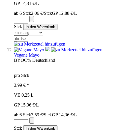
GP 14,31 €/L
ab 6 Stck
2,06 €/Stck
GP 12,88 €/L
Stck
Vegane Mayo
BYO
C%
Deutschland
pro Stck
3,99 € *
VE 0,25 L
GP 15,96 €/L
ab 6 Stck
3,59 €/Stck
GP 14,36 €/L
Stck