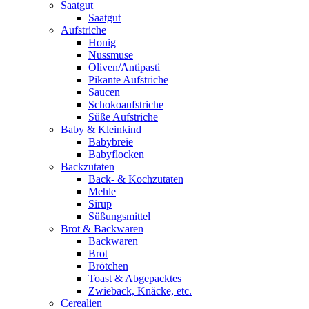
Saatgut
Saatgut
Aufstriche
Honig
Nussmuse
Oliven/Antipasti
Pikante Aufstriche
Saucen
Schokoaufstriche
Süße Aufstriche
Baby & Kleinkind
Babybreie
Babyflocken
Backzutaten
Back- & Kochzutaten
Mehle
Sirup
Süßungsmittel
Brot & Backwaren
Backwaren
Brot
Brötchen
Toast & Abgepacktes
Zwieback, Knäcke, etc.
Cerealien