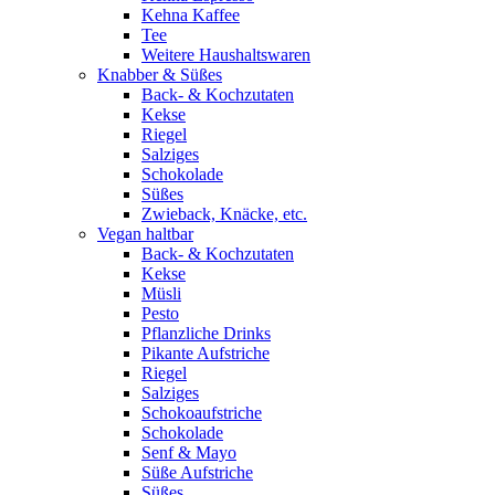
Kehna Kaffee
Tee
Weitere Haushaltswaren
Knabber & Süßes
Back- & Kochzutaten
Kekse
Riegel
Salziges
Schokolade
Süßes
Zwieback, Knäcke, etc.
Vegan haltbar
Back- & Kochzutaten
Kekse
Müsli
Pesto
Pflanzliche Drinks
Pikante Aufstriche
Riegel
Salziges
Schokoaufstriche
Schokolade
Senf & Mayo
Süße Aufstriche
Süßes