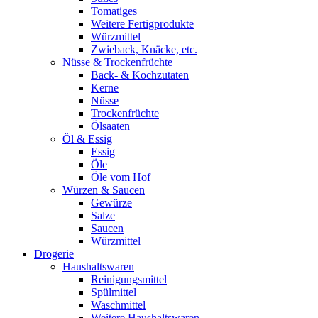
Tomatiges
Weitere Fertigprodukte
Würzmittel
Zwieback, Knäcke, etc.
Nüsse & Trockenfrüchte
Back- & Kochzutaten
Kerne
Nüsse
Trockenfrüchte
Ölsaaten
Öl & Essig
Essig
Öle
Öle vom Hof
Würzen & Saucen
Gewürze
Salze
Saucen
Würzmittel
Drogerie
Haushaltswaren
Reinigungsmittel
Spülmittel
Waschmittel
Weitere Haushaltswaren