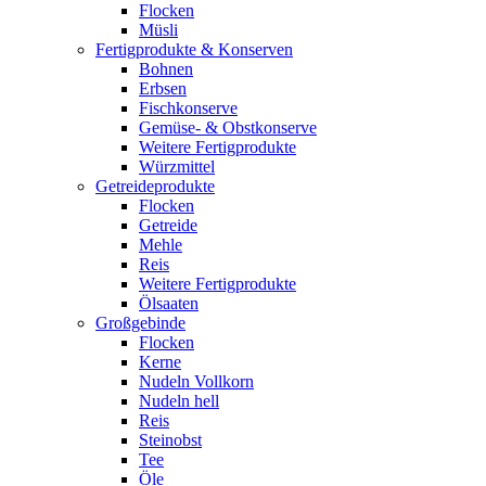
Flocken
Müsli
Fertigprodukte & Konserven
Bohnen
Erbsen
Fischkonserve
Gemüse- & Obstkonserve
Weitere Fertigprodukte
Würzmittel
Getreideprodukte
Flocken
Getreide
Mehle
Reis
Weitere Fertigprodukte
Ölsaaten
Großgebinde
Flocken
Kerne
Nudeln Vollkorn
Nudeln hell
Reis
Steinobst
Tee
Öle