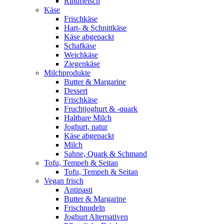
Rindfleisch
Käse
Frischkäse
Hart- & Schnittkäse
Käse abgepackt
Schafkäse
Weichkäse
Ziegenkäse
Milchprodukte
Butter & Margarine
Dessert
Frischkäse
Fruchtjoghurt & -quark
Haltbare Milch
Joghurt, natur
Käse abgepackt
Milch
Sahne, Quark & Schmand
Tofu, Tempeh & Seitan
Tofu, Tempeh & Seitan
Vegan frisch
Antipasti
Butter & Margarine
Frischnudeln
Joghurt Alternativen