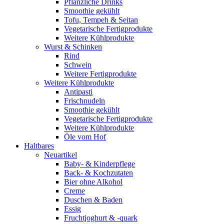
Pflanzliche Drinks
Smoothie gekühlt
Tofu, Tempeh & Seitan
Vegetarische Fertigprodukte
Weitere Kühlprodukte
Wurst & Schinken
Rind
Schwein
Weitere Fertigprodukte
Weitere Kühlprodukte
Antipasti
Frischnudeln
Smoothie gekühlt
Vegetarische Fertigprodukte
Weitere Kühlprodukte
Öle vom Hof
Haltbares
Neuartikel
Baby- & Kinderpflege
Back- & Kochzutaten
Bier ohne Alkohol
Creme
Duschen & Baden
Essig
Fruchtjoghurt & -quark