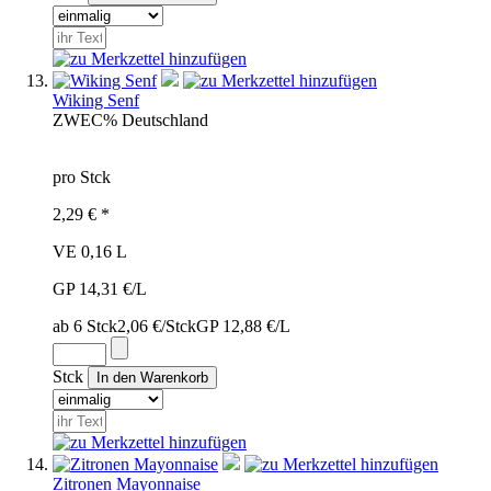
Wiking Senf
ZWE
C%
Deutschland
pro Stck
2,29 € *
VE 0,16 L
GP 14,31 €/L
ab 6 Stck
2,06 €/Stck
GP 12,88 €/L
Stck
Zitronen Mayonnaise