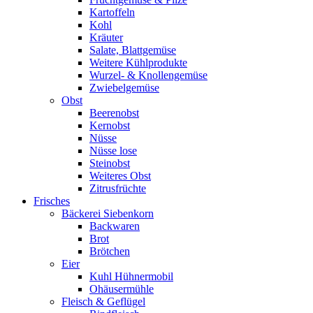
Kartoffeln
Kohl
Kräuter
Salate, Blattgemüse
Weitere Kühlprodukte
Wurzel- & Knollengemüse
Zwiebelgemüse
Obst
Beerenobst
Kernobst
Nüsse
Nüsse lose
Steinobst
Weiteres Obst
Zitrusfrüchte
Frisches
Bäckerei Siebenkorn
Backwaren
Brot
Brötchen
Eier
Kuhl Hühnermobil
Ohäusermühle
Fleisch & Geflügel