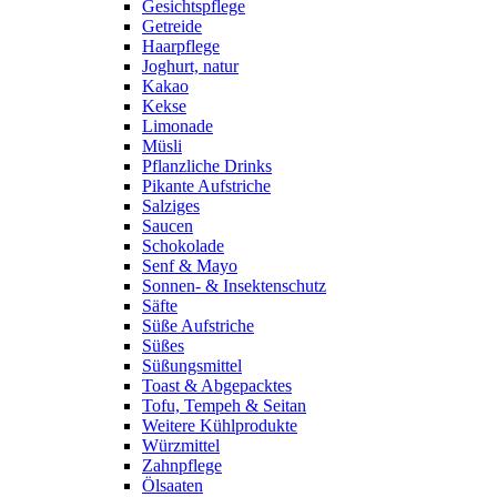
Gesichtspflege
Getreide
Haarpflege
Joghurt, natur
Kakao
Kekse
Limonade
Müsli
Pflanzliche Drinks
Pikante Aufstriche
Salziges
Saucen
Schokolade
Senf & Mayo
Sonnen- & Insektenschutz
Säfte
Süße Aufstriche
Süßes
Süßungsmittel
Toast & Abgepacktes
Tofu, Tempeh & Seitan
Weitere Kühlprodukte
Würzmittel
Zahnpflege
Ölsaaten