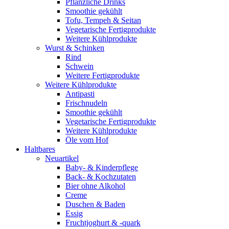
Pflanzliche Drinks
Smoothie gekühlt
Tofu, Tempeh & Seitan
Vegetarische Fertigprodukte
Weitere Kühlprodukte
Wurst & Schinken
Rind
Schwein
Weitere Fertigprodukte
Weitere Kühlprodukte
Antipasti
Frischnudeln
Smoothie gekühlt
Vegetarische Fertigprodukte
Weitere Kühlprodukte
Öle vom Hof
Haltbares
Neuartikel
Baby- & Kinderpflege
Back- & Kochzutaten
Bier ohne Alkohol
Creme
Duschen & Baden
Essig
Fruchtjoghurt & -quark