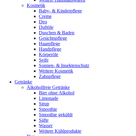
Kosmetik
Baby- & Kinderpflege
Creme
Deo
Duftöle
Duschen & Baden
Gesichtspflege
Haarpflege
Handpflege
Körperöle
Seife
Sonnen- & Insektenschutz
Weitere Kosmetik
Zahnpflege
Getränke
Alkoholfreie Getränke
Bier ohne Alkohol
Limonade
Sirup
Smoothie
Smoothie gekühlt
Säfte
Wasser
Weitere Kühlprodukte