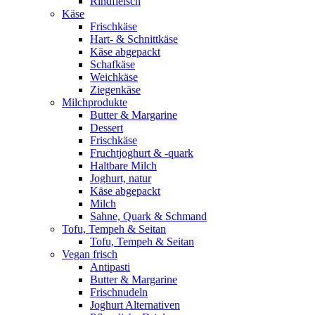
Rindfleisch
Käse
Frischkäse
Hart- & Schnittkäse
Käse abgepackt
Schafkäse
Weichkäse
Ziegenkäse
Milchprodukte
Butter & Margarine
Dessert
Frischkäse
Fruchtjoghurt & -quark
Haltbare Milch
Joghurt, natur
Käse abgepackt
Milch
Sahne, Quark & Schmand
Tofu, Tempeh & Seitan
Tofu, Tempeh & Seitan
Vegan frisch
Antipasti
Butter & Margarine
Frischnudeln
Joghurt Alternativen