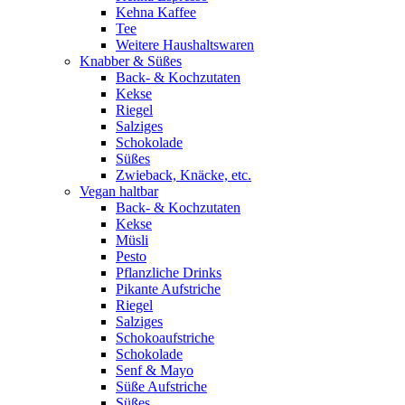
Kehna Kaffee
Tee
Weitere Haushaltswaren
Knabber & Süßes
Back- & Kochzutaten
Kekse
Riegel
Salziges
Schokolade
Süßes
Zwieback, Knäcke, etc.
Vegan haltbar
Back- & Kochzutaten
Kekse
Müsli
Pesto
Pflanzliche Drinks
Pikante Aufstriche
Riegel
Salziges
Schokoaufstriche
Schokolade
Senf & Mayo
Süße Aufstriche
Süßes