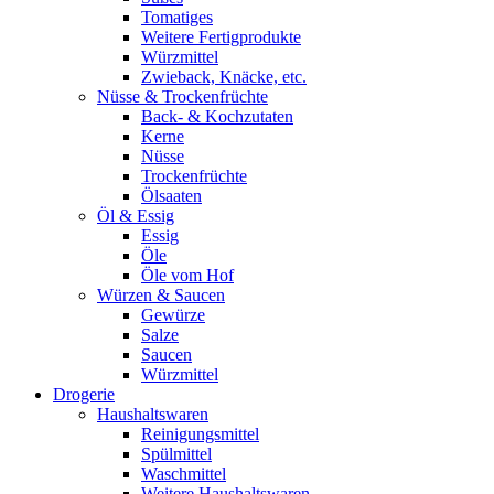
Tomatiges
Weitere Fertigprodukte
Würzmittel
Zwieback, Knäcke, etc.
Nüsse & Trockenfrüchte
Back- & Kochzutaten
Kerne
Nüsse
Trockenfrüchte
Ölsaaten
Öl & Essig
Essig
Öle
Öle vom Hof
Würzen & Saucen
Gewürze
Salze
Saucen
Würzmittel
Drogerie
Haushaltswaren
Reinigungsmittel
Spülmittel
Waschmittel
Weitere Haushaltswaren