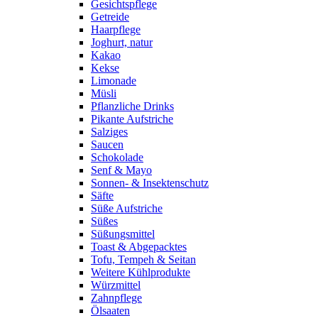
Gesichtspflege
Getreide
Haarpflege
Joghurt, natur
Kakao
Kekse
Limonade
Müsli
Pflanzliche Drinks
Pikante Aufstriche
Salziges
Saucen
Schokolade
Senf & Mayo
Sonnen- & Insektenschutz
Säfte
Süße Aufstriche
Süßes
Süßungsmittel
Toast & Abgepacktes
Tofu, Tempeh & Seitan
Weitere Kühlprodukte
Würzmittel
Zahnpflege
Ölsaaten