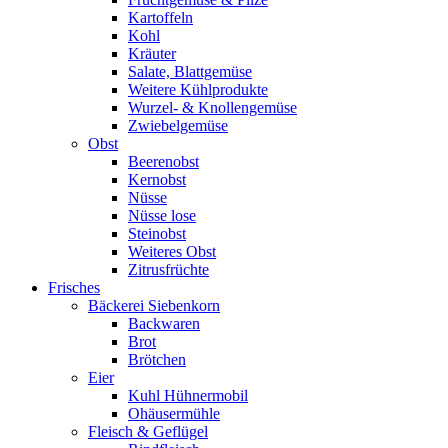
Kartoffeln
Kohl
Kräuter
Salate, Blattgemüse
Weitere Kühlprodukte
Wurzel- & Knollengemüse
Zwiebelgemüse
Obst
Beerenobst
Kernobst
Nüsse
Nüsse lose
Steinobst
Weiteres Obst
Zitrusfrüchte
Frisches
Bäckerei Siebenkorn
Backwaren
Brot
Brötchen
Eier
Kuhl Hühnermobil
Ohäusermühle
Fleisch & Geflügel