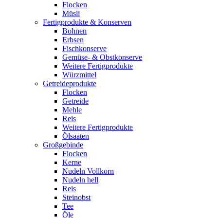
Flocken
Müsli
Fertigprodukte & Konserven
Bohnen
Erbsen
Fischkonserve
Gemüse- & Obstkonserve
Weitere Fertigprodukte
Würzmittel
Getreideprodukte
Flocken
Getreide
Mehle
Reis
Weitere Fertigprodukte
Ölsaaten
Großgebinde
Flocken
Kerne
Nudeln Vollkorn
Nudeln hell
Reis
Steinobst
Tee
Öle