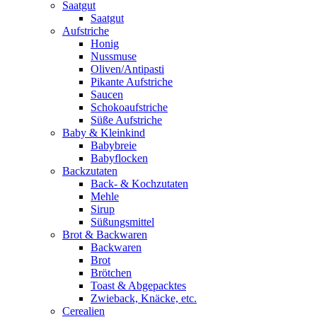
Saatgut
Saatgut
Aufstriche
Honig
Nussmuse
Oliven/Antipasti
Pikante Aufstriche
Saucen
Schokoaufstriche
Süße Aufstriche
Baby & Kleinkind
Babybreie
Babyflocken
Backzutaten
Back- & Kochzutaten
Mehle
Sirup
Süßungsmittel
Brot & Backwaren
Backwaren
Brot
Brötchen
Toast & Abgepacktes
Zwieback, Knäcke, etc.
Cerealien