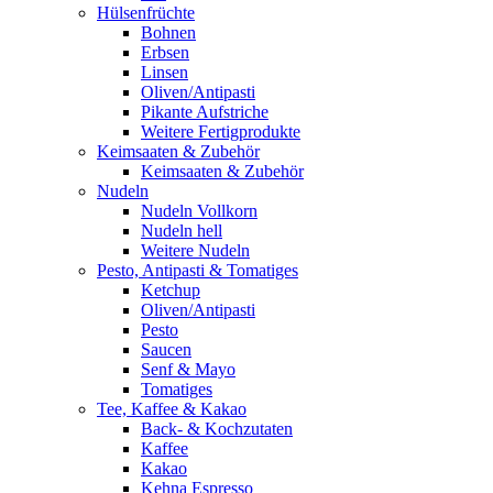
Hülsenfrüchte
Bohnen
Erbsen
Linsen
Oliven/Antipasti
Pikante Aufstriche
Weitere Fertigprodukte
Keimsaaten & Zubehör
Keimsaaten & Zubehör
Nudeln
Nudeln Vollkorn
Nudeln hell
Weitere Nudeln
Pesto, Antipasti & Tomatiges
Ketchup
Oliven/Antipasti
Pesto
Saucen
Senf & Mayo
Tomatiges
Tee, Kaffee & Kakao
Back- & Kochzutaten
Kaffee
Kakao
Kehna Espresso