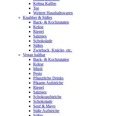
Kehna Kaffee
Tee
Weitere Haushaltswaren
Knabber & Süßes
Back- & Kochzutaten
Kekse
Riegel
Salziges
Schokolade
Süßes
Zwieback, Knäcke, etc.
Vegan haltbar
Back- & Kochzutaten
Kekse
Müsli
Pesto
Pflanzliche Drinks
Pikante Aufstriche
Riegel
Salziges
Schokoaufstriche
Schokolade
Senf & Mayo
Süße Aufstriche
Süßes