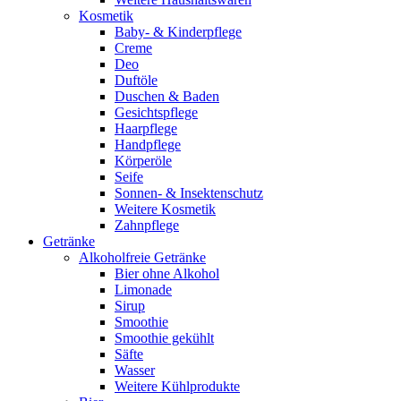
Kosmetik
Baby- & Kinderpflege
Creme
Deo
Duftöle
Duschen & Baden
Gesichtspflege
Haarpflege
Handpflege
Körperöle
Seife
Sonnen- & Insektenschutz
Weitere Kosmetik
Zahnpflege
Getränke
Alkoholfreie Getränke
Bier ohne Alkohol
Limonade
Sirup
Smoothie
Smoothie gekühlt
Säfte
Wasser
Weitere Kühlprodukte