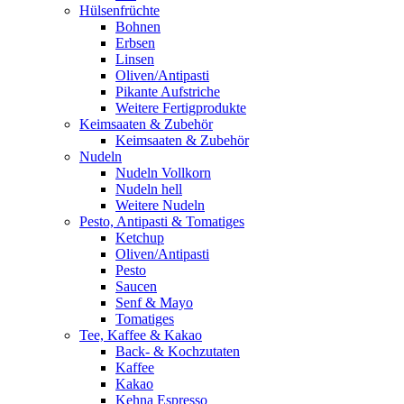
Hülsenfrüchte
Bohnen
Erbsen
Linsen
Oliven/Antipasti
Pikante Aufstriche
Weitere Fertigprodukte
Keimsaaten & Zubehör
Keimsaaten & Zubehör
Nudeln
Nudeln Vollkorn
Nudeln hell
Weitere Nudeln
Pesto, Antipasti & Tomatiges
Ketchup
Oliven/Antipasti
Pesto
Saucen
Senf & Mayo
Tomatiges
Tee, Kaffee & Kakao
Back- & Kochzutaten
Kaffee
Kakao
Kehna Espresso