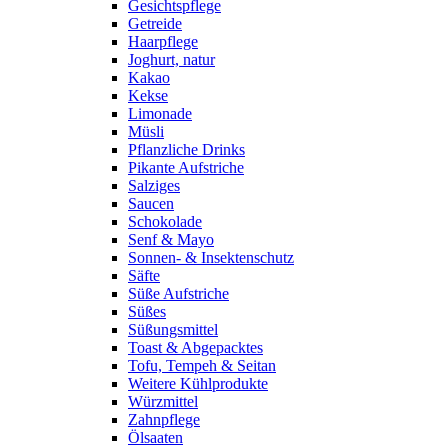
Gesichtspflege
Getreide
Haarpflege
Joghurt, natur
Kakao
Kekse
Limonade
Müsli
Pflanzliche Drinks
Pikante Aufstriche
Salziges
Saucen
Schokolade
Senf & Mayo
Sonnen- & Insektenschutz
Säfte
Süße Aufstriche
Süßes
Süßungsmittel
Toast & Abgepacktes
Tofu, Tempeh & Seitan
Weitere Kühlprodukte
Würzmittel
Zahnpflege
Ölsaaten