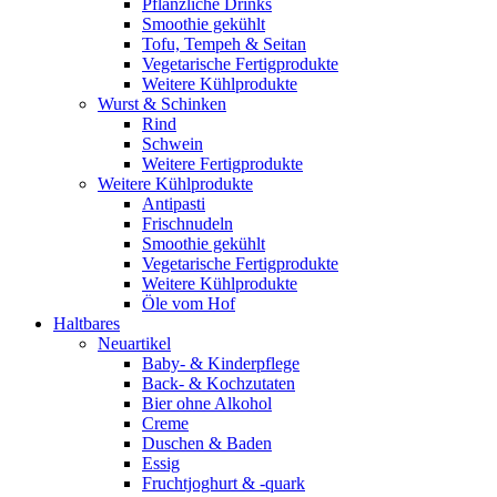
Pflanzliche Drinks
Smoothie gekühlt
Tofu, Tempeh & Seitan
Vegetarische Fertigprodukte
Weitere Kühlprodukte
Wurst & Schinken
Rind
Schwein
Weitere Fertigprodukte
Weitere Kühlprodukte
Antipasti
Frischnudeln
Smoothie gekühlt
Vegetarische Fertigprodukte
Weitere Kühlprodukte
Öle vom Hof
Haltbares
Neuartikel
Baby- & Kinderpflege
Back- & Kochzutaten
Bier ohne Alkohol
Creme
Duschen & Baden
Essig
Fruchtjoghurt & -quark