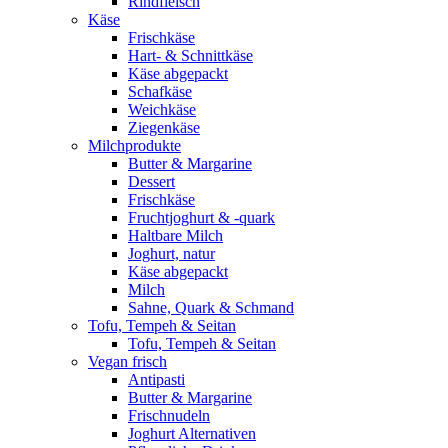
Rindfleisch
Käse
Frischkäse
Hart- & Schnittkäse
Käse abgepackt
Schafkäse
Weichkäse
Ziegenkäse
Milchprodukte
Butter & Margarine
Dessert
Frischkäse
Fruchtjoghurt & -quark
Haltbare Milch
Joghurt, natur
Käse abgepackt
Milch
Sahne, Quark & Schmand
Tofu, Tempeh & Seitan
Tofu, Tempeh & Seitan
Vegan frisch
Antipasti
Butter & Margarine
Frischnudeln
Joghurt Alternativen