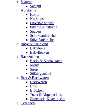
Saatgut
Saatgut
Aufstriche
Honig
Nussmuse
Oliven/Antipasti
Pikante Aufstriche
Saucen
Schokoaufstriche
Süße Aufstriche
Baby & Kleinkind
Babybreie
Babyflocken
Backzutaten
Back- & Kochzutaten
Mehle
Sirup
Süßungsmittel
Brot & Backwaren
Backwaren
Brot
Brötchen
Toast & Abgepacktes
Zwieback, Knäcke, etc.
Cerealien