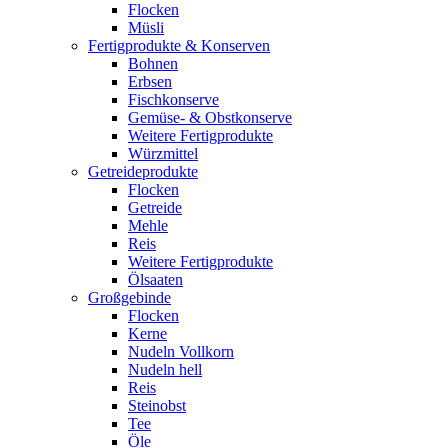
Flocken
Müsli
Fertigprodukte & Konserven
Bohnen
Erbsen
Fischkonserve
Gemüse- & Obstkonserve
Weitere Fertigprodukte
Würzmittel
Getreideprodukte
Flocken
Getreide
Mehle
Reis
Weitere Fertigprodukte
Ölsaaten
Großgebinde
Flocken
Kerne
Nudeln Vollkorn
Nudeln hell
Reis
Steinobst
Tee
Öle