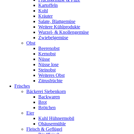
Kartoffeln
Kohl
Kräuter
Salate, Blattgemüse
Weitere Kühlprodukte
Wurzel- & Knollengemüse
Zwiebelgemüse
Obst
Beerenobst
Kernobst
Nüsse
Nüsse lose
Steinobst
Weiteres Obst
Zitrusfrüchte
Frisches
Bäckerei Siebenkorn
Backwaren
Brot
Brötchen
Eier
Kuhl Hühnermobil
Ohäusermühle
Fleisch & Geflügel