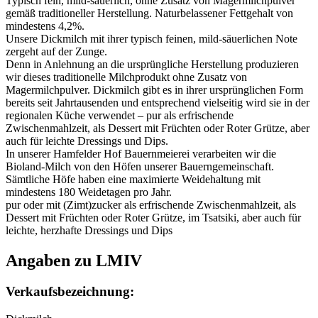
Typisch fein, mild-säuerlich, ohne Zusatz von Magermilchpulver
gemäß traditioneller Herstellung. Naturbelassener Fettgehalt von
mindestens 4,2%.
Unsere Dickmilch mit ihrer typisch feinen, mild-säuerlichen Note
zergeht auf der Zunge.
Denn in Anlehnung an die ursprüngliche Herstellung produzieren
wir dieses traditionelle Milchprodukt ohne Zusatz von
Magermilchpulver. Dickmilch gibt es in ihrer ursprünglichen Form
bereits seit Jahrtausenden und entsprechend vielseitig wird sie in der
regionalen Küche verwendet – pur als erfrischende
Zwischenmahlzeit, als Dessert mit Früchten oder Roter Grütze, aber
auch für leichte Dressings und Dips.
In unserer Hamfelder Hof Bauernmeierei verarbeiten wir die
Bioland-Milch von den Höfen unserer Bauerngemeinschaft.
Sämtliche Höfe haben eine maximierte Weidehaltung mit
mindestens 180 Weidetagen pro Jahr.
pur oder mit (Zimt)zucker als erfrischende Zwischenmahlzeit, als
Dessert mit Früchten oder Roter Grütze, im Tsatsiki, aber auch für
leichte, herzhafte Dressings und Dips
Angaben zu LMIV
Verkaufsbezeichnung: