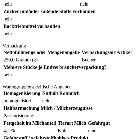
nein
nein
Zucker und/oder süßende Stoffe vorhanden
nein
Backtriebmittel vorhanden
nein
Verpackung
Nettofüllmenge oder Mengenangabe
Verpackungsart Artikel
250,0 Gramm (g)
Becher
Mehrere Stücke je Endverbraucherverpackung?
nein
Warengruppenspezifische Angaben
Homogenisierung
Enthält Rohmilch
homogenisiert
nein
Haltbarmachung Milch / Milcherzeugnisse
Pasteurisierung
Fettgehalt im Milchanteil
Tierart Milch
Gefahrgut
4,2 %
Kuh
nein
Gefahrstoff / gefahrstoffhaltiges Produkt