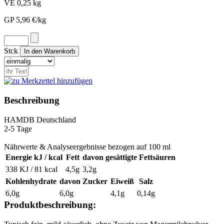
VE 0,25 kg
GP 5,96 €/kg
Stck
Beschreibung
HAM
DB
Deutschland
2-5 Tage
Nährwerte & Analyseergebnisse bezogen auf 100 ml
Energie kJ / kcal
Fett
davon gesättigte Fettsäuren
338 KJ / 81 kcal
4,5g
3,2g
Kohlenhydrate
davon Zucker
Eiweiß
Salz
6,0g
6,0g
4,1g
0,14g
Produktbeschreibung: