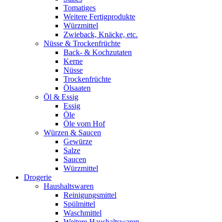
Tomatiges
Weitere Fertigprodukte
Würzmittel
Zwieback, Knäcke, etc.
Nüsse & Trockenfrüchte
Back- & Kochzutaten
Kerne
Nüsse
Trockenfrüchte
Ölsaaten
Öl & Essig
Essig
Öle
Öle vom Hof
Würzen & Saucen
Gewürze
Salze
Saucen
Würzmittel
Drogerie
Haushaltswaren
Reinigungsmittel
Spülmittel
Waschmittel
Weitere Haushaltswaren