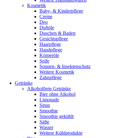
Kosmetik
Baby- & Kinderpflege
Creme
Deo
Duftöle
Duschen & Baden
Gesichtspflege
Haarpflege
Handpflege
Körperöle
Seife
Sonnen- & Insektenschutz
Weitere Kosmetik
Zahnpflege
Getränke
Alkoholfreie Getränke
Bier ohne Alkohol
Limonade
Sirup
Smoothie
Smoothie gekühlt
Säfte
Wasser
Weitere Kühlprodukte