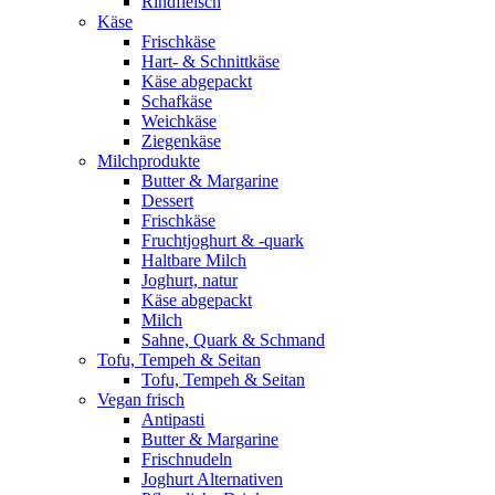
Rindfleisch
Käse
Frischkäse
Hart- & Schnittkäse
Käse abgepackt
Schafkäse
Weichkäse
Ziegenkäse
Milchprodukte
Butter & Margarine
Dessert
Frischkäse
Fruchtjoghurt & -quark
Haltbare Milch
Joghurt, natur
Käse abgepackt
Milch
Sahne, Quark & Schmand
Tofu, Tempeh & Seitan
Tofu, Tempeh & Seitan
Vegan frisch
Antipasti
Butter & Margarine
Frischnudeln
Joghurt Alternativen