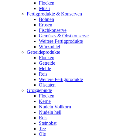
Flocken
Müsli
Fertigprodukte & Konserven
Bohnen
Erbsen
Fischkonserve
Gemüse- & Obstkonserve
Weitere Fertigprodukte
Würzmittel
Getreideprodukte
Flocken
Getreide
Mehle
Reis
Weitere Fertigprodukte
Ölsaaten
Großgebinde
Flocken
Kerne
Nudeln Vollkorn
Nudeln hell
Reis
Steinobst
Tee
Öle