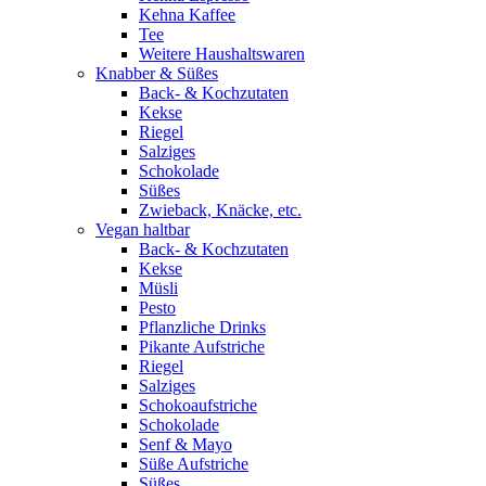
Kehna Kaffee
Tee
Weitere Haushaltswaren
Knabber & Süßes
Back- & Kochzutaten
Kekse
Riegel
Salziges
Schokolade
Süßes
Zwieback, Knäcke, etc.
Vegan haltbar
Back- & Kochzutaten
Kekse
Müsli
Pesto
Pflanzliche Drinks
Pikante Aufstriche
Riegel
Salziges
Schokoaufstriche
Schokolade
Senf & Mayo
Süße Aufstriche
Süßes