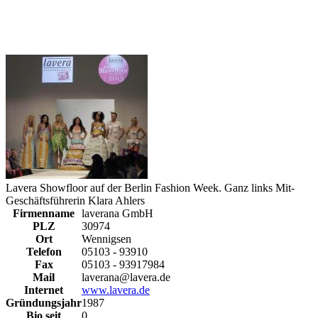
Lavera Showfloor auf der Berlin Fashion Week. Ganz links Mit-
Geschäftsführerin Klara Ahlers
Firmenname
laverana GmbH
PLZ
30974
Ort
Wennigsen
Telefon
05103 - 93910
Fax
05103 - 93917984
Mail
laverana@lavera.de
Internet
www.lavera.de
Gründungsjahr
1987
Bio seit
0