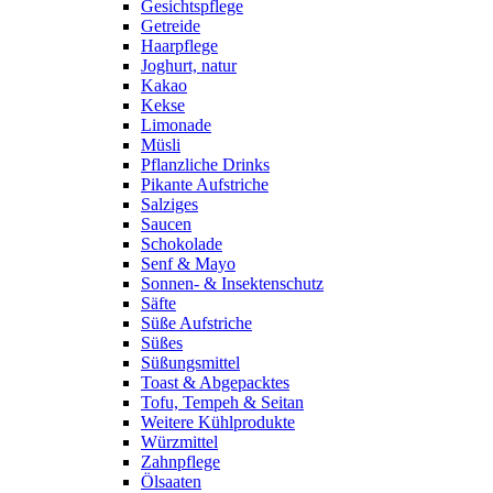
Gesichtspflege
Getreide
Haarpflege
Joghurt, natur
Kakao
Kekse
Limonade
Müsli
Pflanzliche Drinks
Pikante Aufstriche
Salziges
Saucen
Schokolade
Senf & Mayo
Sonnen- & Insektenschutz
Säfte
Süße Aufstriche
Süßes
Süßungsmittel
Toast & Abgepacktes
Tofu, Tempeh & Seitan
Weitere Kühlprodukte
Würzmittel
Zahnpflege
Ölsaaten