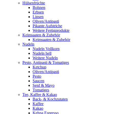
Hülsenfrüchte
Bohnen
Erbsen
Linsen
Oliven/Antipasti
Pikante Aufstriche
Weitere Fertigprodukte
Keimsaaten & Zubehör
Keimsaaten & Zubehör
Nudeln
Nudeln Vollkorn
Nudeln hell
Weitere Nudeln
Pesto, Antipasti & Tomatiges
Ketchup
Oliven/Antipasti
Pesto
Saucen
Senf & Mayo
Tomatiges
Tee, Kaffee & Kakao
Back- & Kochzutaten
Kaffee
Kakao
Kehna Espresso