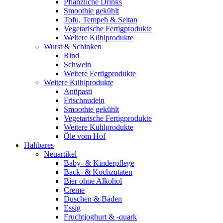
Pflanzliche Drinks
Smoothie gekühlt
Tofu, Tempeh & Seitan
Vegetarische Fertigprodukte
Weitere Kühlprodukte
Wurst & Schinken
Rind
Schwein
Weitere Fertigprodukte
Weitere Kühlprodukte
Antipasti
Frischnudeln
Smoothie gekühlt
Vegetarische Fertigprodukte
Weitere Kühlprodukte
Öle vom Hof
Haltbares
Neuartikel
Baby- & Kinderpflege
Back- & Kochzutaten
Bier ohne Alkohol
Creme
Duschen & Baden
Essig
Fruchtjoghurt & -quark