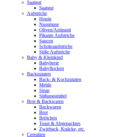
Saatgut
Saatgut
Aufstriche
Honig
Nussmuse
Oliven/Antipasti
Pikante Aufstriche
Saucen
Schokoaufstriche
Süße Aufstriche
Baby & Kleinkind
Babybreie
Babyflocken
Backzutaten
Back- & Kochzutaten
Mehle
Sirup
Süßungsmittel
Brot & Backwaren
Backwaren
Brot
Brötchen
Toast & Abgepacktes
Zwieback, Knäcke, etc.
Cerealien