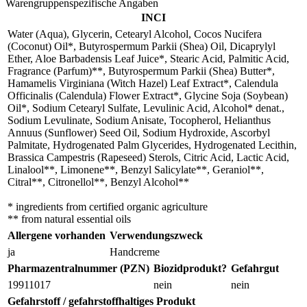
Warengruppenspezifische Angaben
INCI
Water (Aqua), Glycerin, Cetearyl Alcohol, Cocos Nucifera
(Coconut) Oil*, Butyrospermum Parkii (Shea) Oil, Dicaprylyl
Ether, Aloe Barbadensis Leaf Juice*, Stearic Acid, Palmitic Acid,
Fragrance (Parfum)**, Butyrospermum Parkii (Shea) Butter*,
Hamamelis Virginiana (Witch Hazel) Leaf Extract*, Calendula
Officinalis (Calendula) Flower Extract*, Glycine Soja (Soybean)
Oil*, Sodium Cetearyl Sulfate, Levulinic Acid, Alcohol* denat.,
Sodium Levulinate, Sodium Anisate, Tocopherol, Helianthus
Annuus (Sunflower) Seed Oil, Sodium Hydroxide, Ascorbyl
Palmitate, Hydrogenated Palm Glycerides, Hydrogenated Lecithin,
Brassica Campestris (Rapeseed) Sterols, Citric Acid, Lactic Acid,
Linalool**, Limonene**, Benzyl Salicylate**, Geraniol**,
Citral**, Citronellol**, Benzyl Alcohol**
* ingredients from certified organic agriculture
** from natural essential oils
Allergene vorhanden
Verwendungszweck
ja
Handcreme
Pharmazentralnummer (PZN)
Biozidprodukt?
Gefahrgut
19911017
nein
nein
Gefahrstoff / gefahrstoffhaltiges Produkt