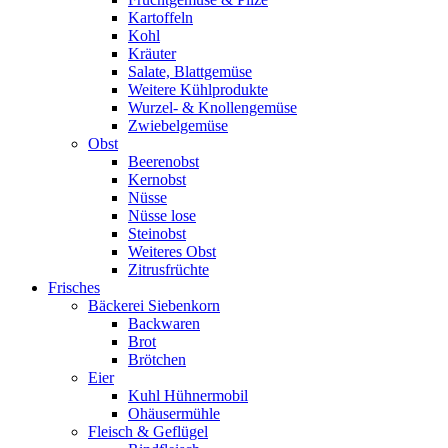
Kartoffeln
Kohl
Kräuter
Salate, Blattgemüse
Weitere Kühlprodukte
Wurzel- & Knollengemüse
Zwiebelgemüse
Obst
Beerenobst
Kernobst
Nüsse
Nüsse lose
Steinobst
Weiteres Obst
Zitrusfrüchte
Frisches
Bäckerei Siebenkorn
Backwaren
Brot
Brötchen
Eier
Kuhl Hühnermobil
Ohäusermühle
Fleisch & Geflügel