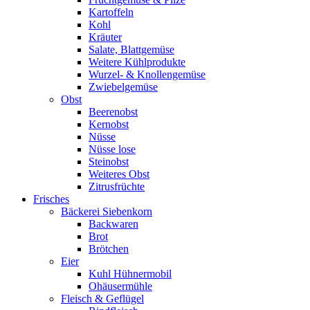
Kartoffeln
Kohl
Kräuter
Salate, Blattgemüse
Weitere Kühlprodukte
Wurzel- & Knollengemüse
Zwiebelgemüse
Obst
Beerenobst
Kernobst
Nüsse
Nüsse lose
Steinobst
Weiteres Obst
Zitrusfrüchte
Frisches
Bäckerei Siebenkorn
Backwaren
Brot
Brötchen
Eier
Kuhl Hühnermobil
Ohäusermühle
Fleisch & Geflügel