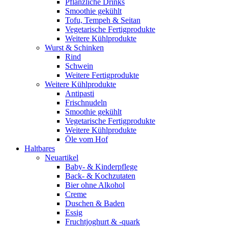
Pflanzliche Drinks
Smoothie gekühlt
Tofu, Tempeh & Seitan
Vegetarische Fertigprodukte
Weitere Kühlprodukte
Wurst & Schinken
Rind
Schwein
Weitere Fertigprodukte
Weitere Kühlprodukte
Antipasti
Frischnudeln
Smoothie gekühlt
Vegetarische Fertigprodukte
Weitere Kühlprodukte
Öle vom Hof
Haltbares
Neuartikel
Baby- & Kinderpflege
Back- & Kochzutaten
Bier ohne Alkohol
Creme
Duschen & Baden
Essig
Fruchtjoghurt & -quark