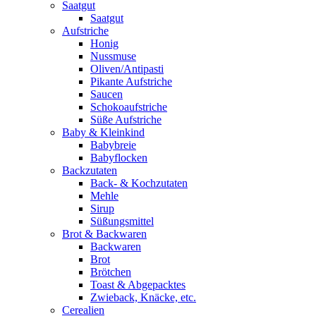
Saatgut
Saatgut
Aufstriche
Honig
Nussmuse
Oliven/Antipasti
Pikante Aufstriche
Saucen
Schokoaufstriche
Süße Aufstriche
Baby & Kleinkind
Babybreie
Babyflocken
Backzutaten
Back- & Kochzutaten
Mehle
Sirup
Süßungsmittel
Brot & Backwaren
Backwaren
Brot
Brötchen
Toast & Abgepacktes
Zwieback, Knäcke, etc.
Cerealien