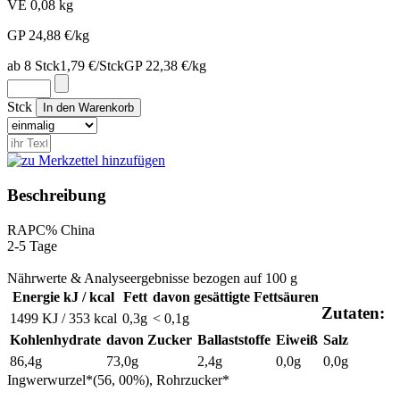
VE 0,08 kg
GP 24,88 €/kg
ab 8 Stck
1,79 €/Stck
GP 22,38 €/kg
Stck
Beschreibung
RAP
C%
China
2-5 Tage
Nährwerte & Analyseergebnisse bezogen auf 100 g
Energie kJ / kcal
Fett
davon gesättigte Fettsäuren
Zutaten:
1499 KJ / 353 kcal
0,3g
< 0,1g
Kohlenhydrate
davon Zucker
Ballaststoffe
Eiweiß
Salz
86,4g
73,0g
2,4g
0,0g
0,0g
Ingwerwurzel*(56, 00%), Rohrzucker*