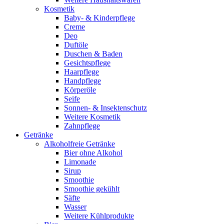
Kosmetik
Baby- & Kinderpflege
Creme
Deo
Duftöle
Duschen & Baden
Gesichtspflege
Haarpflege
Handpflege
Körperöle
Seife
Sonnen- & Insektenschutz
Weitere Kosmetik
Zahnpflege
Getränke
Alkoholfreie Getränke
Bier ohne Alkohol
Limonade
Sirup
Smoothie
Smoothie gekühlt
Säfte
Wasser
Weitere Kühlprodukte