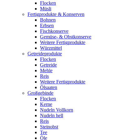
Flocken
Müsli
Fertigprodukte & Konserven
Bohnen
Erbsen
Fischkonserve
Gemüse- & Obstkonserve
Weitere Fertigprodukte
Würzmittel
Getreideprodukte
Flocken
Getreide
Mehle
Reis
Weitere Fertigprodukte
Ölsaaten
Großgebinde
Flocken
Kerne
Nudeln Vollkorn
Nudeln hell
Reis
Steinobst
Tee
Öle