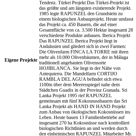
Tendenz. Türkei Projekt Das Türkei-Projekt ist
das größte und am längsten existierende Projekt.
1985 legte RAPUNZEL den Grundstein zu
einem biologischen Anbauprojekt. Heute umfasst
das Projekt ca. 450 Bauern, die auf einer
Gesamtfläche von ca. 3.500 Hektar insgesamt 28
verschiedene Produkte anbauen. Iberica Projekt
Das RAPUNZEL Iberica Projekt liegt in
Andalusien und gliedert sich in zwei Farmen:
Die Olivenfarm FINCA LA TORRE mit ihren
mehr als 10.000 Olivenbäumen, der in Málaga
Eigene Projekte
traditionell angebauten Olivensorte
HOJIBLANCA. Sie liegt in der Nähe von
Antequierra. Die Mandelfarm CORTIJO
RAMBLA DEL AGUA befindet sich etwa
1100m über dem Meeresspiegel nahe dem
Städtchen Guadix in der Provinz Granada. Sri
Lanka Projekt 1995 rief RAPUNZEL
gemeinsam mit fünf Kokosnussbauern das Sri
Lanka Projekt als HAND IN HAND Projekt
zum Anbau von ökologischen Kokosnüssen ins
Leben. Heute bauen 13 Familienbetriebe auf
insgesamt 270 ha Kokosnüsse nach kontrolliert
biologischen Richtlinien an und werden durch
den einheimischen RAPUNZEL Mitarbeiter Mr.