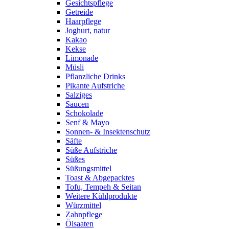
Gesichtspflege
Getreide
Haarpflege
Joghurt, natur
Kakao
Kekse
Limonade
Müsli
Pflanzliche Drinks
Pikante Aufstriche
Salziges
Saucen
Schokolade
Senf & Mayo
Sonnen- & Insektenschutz
Säfte
Süße Aufstriche
Süßes
Süßungsmittel
Toast & Abgepacktes
Tofu, Tempeh & Seitan
Weitere Kühlprodukte
Würzmittel
Zahnpflege
Ölsaaten