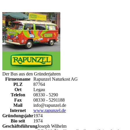
Der Bus aus den Gründerjahren
Firmenname
Rapunzel Naturkost AG
PLZ
87764
Ort
Legau
Telefon
08330 - 5290
Fax
08330 - 5291188
Mail
info@rapunzel.de
Internet
www.rapunzel.de
Gründungsjahr
1974
Bio seit
1974
Geschäftsführung
Joseph Wilhelm