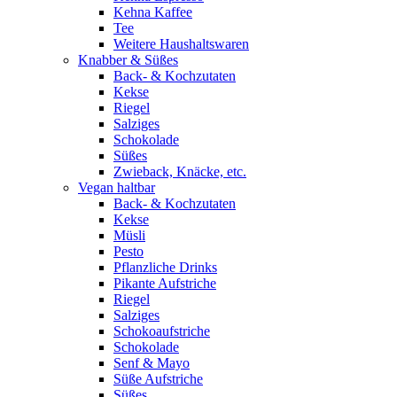
Kehna Kaffee
Tee
Weitere Haushaltswaren
Knabber & Süßes
Back- & Kochzutaten
Kekse
Riegel
Salziges
Schokolade
Süßes
Zwieback, Knäcke, etc.
Vegan haltbar
Back- & Kochzutaten
Kekse
Müsli
Pesto
Pflanzliche Drinks
Pikante Aufstriche
Riegel
Salziges
Schokoaufstriche
Schokolade
Senf & Mayo
Süße Aufstriche
Süßes