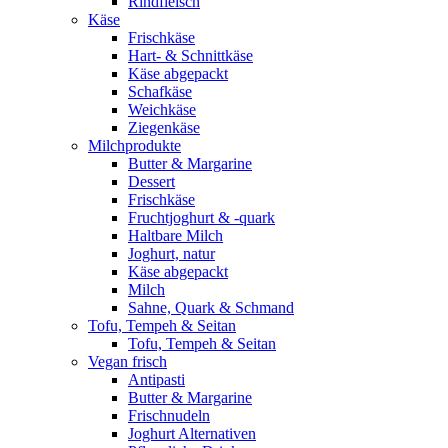
Rindfleisch
Käse
Frischkäse
Hart- & Schnittkäse
Käse abgepackt
Schafkäse
Weichkäse
Ziegenkäse
Milchprodukte
Butter & Margarine
Dessert
Frischkäse
Fruchtjoghurt & -quark
Haltbare Milch
Joghurt, natur
Käse abgepackt
Milch
Sahne, Quark & Schmand
Tofu, Tempeh & Seitan
Tofu, Tempeh & Seitan
Vegan frisch
Antipasti
Butter & Margarine
Frischnudeln
Joghurt Alternativen