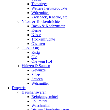
Tomatiges
Weitere Fertigprodukte
Würzmittel
Zwieback, Knäcke, etc.
Nüsse & Trockenfrüchte
Back- & Kochzutaten
Kerne
Nüsse
Trockenfrüchte
Ölsaaten
Öl & Essig
Essig
Öle
Öle vom Hof
Würzen & Saucen
Gewürze
Salze
Saucen
Würzmittel
Drogerie
Haushaltswaren
Reinigungsmittel
Spülmittel
Waschmittel
Weitere Haushaltswaren