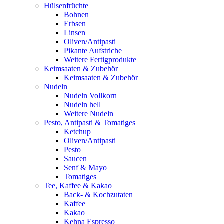
Hülsenfrüchte
Bohnen
Erbsen
Linsen
Oliven/Antipasti
Pikante Aufstriche
Weitere Fertigprodukte
Keimsaaten & Zubehör
Keimsaaten & Zubehör
Nudeln
Nudeln Vollkorn
Nudeln hell
Weitere Nudeln
Pesto, Antipasti & Tomatiges
Ketchup
Oliven/Antipasti
Pesto
Saucen
Senf & Mayo
Tomatiges
Tee, Kaffee & Kakao
Back- & Kochzutaten
Kaffee
Kakao
Kehna Espresso