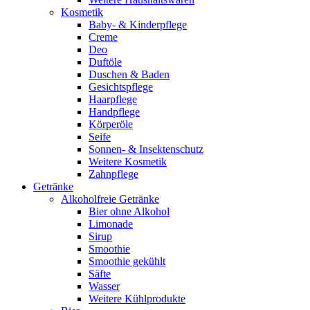
Kosmetik
Baby- & Kinderpflege
Creme
Deo
Duftöle
Duschen & Baden
Gesichtspflege
Haarpflege
Handpflege
Körperöle
Seife
Sonnen- & Insektenschutz
Weitere Kosmetik
Zahnpflege
Getränke
Alkoholfreie Getränke
Bier ohne Alkohol
Limonade
Sirup
Smoothie
Smoothie gekühlt
Säfte
Wasser
Weitere Kühlprodukte