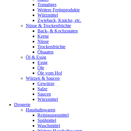
Tomatiges
Weitere Fertigprodukte
Würzmittel
Zwieback, Knäcke, etc.
Nüsse & Trockenfrüchte
Back- & Kochzutaten
Kerne
Nüsse
Trockenfrüchte
Ölsaaten
Öl & Essig
Essig
Öle
Öle vom Hof
Würzen & Saucen
Gewürze
Salze
Saucen
Würzmittel
Drogerie
Haushaltswaren
Reinigungsmittel
Spülmittel
Waschmittel
Weitere Haushaltswaren