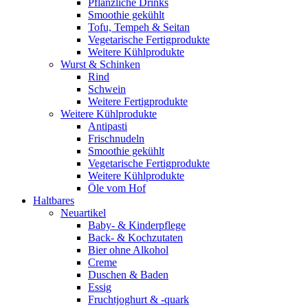
Pflanzliche Drinks
Smoothie gekühlt
Tofu, Tempeh & Seitan
Vegetarische Fertigprodukte
Weitere Kühlprodukte
Wurst & Schinken
Rind
Schwein
Weitere Fertigprodukte
Weitere Kühlprodukte
Antipasti
Frischnudeln
Smoothie gekühlt
Vegetarische Fertigprodukte
Weitere Kühlprodukte
Öle vom Hof
Haltbares
Neuartikel
Baby- & Kinderpflege
Back- & Kochzutaten
Bier ohne Alkohol
Creme
Duschen & Baden
Essig
Fruchtjoghurt & -quark