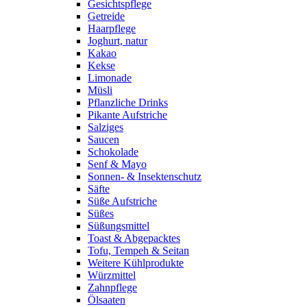
Gesichtspflege
Getreide
Haarpflege
Joghurt, natur
Kakao
Kekse
Limonade
Müsli
Pflanzliche Drinks
Pikante Aufstriche
Salziges
Saucen
Schokolade
Senf & Mayo
Sonnen- & Insektenschutz
Säfte
Süße Aufstriche
Süßes
Süßungsmittel
Toast & Abgepacktes
Tofu, Tempeh & Seitan
Weitere Kühlprodukte
Würzmittel
Zahnpflege
Ölsaaten