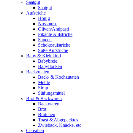
Saatgut
Saatgut
Aufstriche
Honig
Nussmuse
Oliven/Antipasti
Pikante Aufstriche
Saucen
Schokoaufstriche
Süße Aufstriche
Baby & Kleinkind
Babybreie
Babyflocken
Backzutaten
Back- & Kochzutaten
Mehle
Sirup
Süßungsmittel
Brot & Backwaren
Backwaren
Brot
Brötchen
Toast & Abgepacktes
Zwieback, Knäcke, etc.
Cerealien