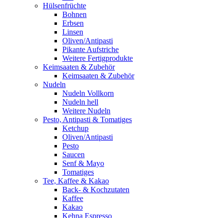
Hülsenfrüchte
Bohnen
Erbsen
Linsen
Oliven/Antipasti
Pikante Aufstriche
Weitere Fertigprodukte
Keimsaaten & Zubehör
Keimsaaten & Zubehör
Nudeln
Nudeln Vollkorn
Nudeln hell
Weitere Nudeln
Pesto, Antipasti & Tomatiges
Ketchup
Oliven/Antipasti
Pesto
Saucen
Senf & Mayo
Tomatiges
Tee, Kaffee & Kakao
Back- & Kochzutaten
Kaffee
Kakao
Kehna Espresso