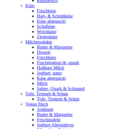
Rindfleisch
Käse
Frischkäse
Hart- & Schnittkäse
Käse abgepackt
Schafkäse
Weichkäse
Ziegenkäse
Milchprodukte
Butter & Margarine
Dessert
Frischkäse
Fruchtjoghurt & -quark
Haltbare Milch
Joghurt, natur
Käse abgepackt
Milch
Sahne, Quark & Schmand
Tofu, Tempeh & Seitan
Tofu, Tempeh & Seitan
Vegan frisch
Antipasti
Butter & Margarine
Frischnudeln
Joghurt Alternativen