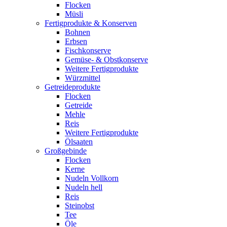
Flocken
Müsli
Fertigprodukte & Konserven
Bohnen
Erbsen
Fischkonserve
Gemüse- & Obstkonserve
Weitere Fertigprodukte
Würzmittel
Getreideprodukte
Flocken
Getreide
Mehle
Reis
Weitere Fertigprodukte
Ölsaaten
Großgebinde
Flocken
Kerne
Nudeln Vollkorn
Nudeln hell
Reis
Steinobst
Tee
Öle