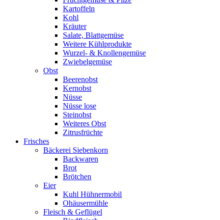
Kartoffeln
Kohl
Kräuter
Salate, Blattgemüse
Weitere Kühlprodukte
Wurzel- & Knollengemüse
Zwiebelgemüse
Obst
Beerenobst
Kernobst
Nüsse
Nüsse lose
Steinobst
Weiteres Obst
Zitrusfrüchte
Frisches
Bäckerei Siebenkorn
Backwaren
Brot
Brötchen
Eier
Kuhl Hühnermobil
Ohäusermühle
Fleisch & Geflügel