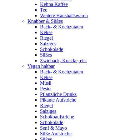
Kehna Kaffee
Tee
Weitere Haushaltswaren
Knabber & Süßes
Back- & Kochzutaten
Kekse
Riegel
Salziges
Schokolade
Süßes
Zwieback, Knäcke, etc.
Vegan haltbar
Back- & Kochzutaten
Kekse
Müsli
Pesto
Pflanzliche Drinks
Pikante Aufstriche
Riegel
Salziges
Schokoaufstriche
Schokolade
Senf & Mayo
Süße Aufstriche
Süßes