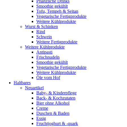
Pflanzliche Drinks
Smoothie gekühlt
Tofu, Tempeh & Seitan
Vegetarische Fertigprodukte
Weitere Kühlprodukte
Wurst & Schinken
Rind
Schwein
Weitere Fertigprodukte
Weitere Kühlprodukte
Antipasti
Frischnudeln
Smoothie gekühlt
Vegetarische Fertigprodukte
Weitere Kühlprodukte
Öle vom Hof
Haltbares
Neuartikel
Baby- & Kinderpflege
Back- & Kochzutaten
Bier ohne Alkohol
Creme
Duschen & Baden
Essig
Fruchtjoghurt & -quark