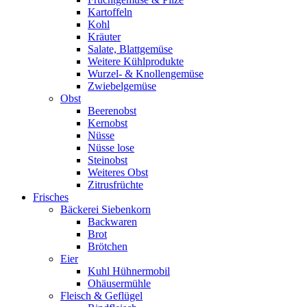
Kartoffeln
Kohl
Kräuter
Salate, Blattgemüse
Weitere Kühlprodukte
Wurzel- & Knollengemüse
Zwiebelgemüse
Obst
Beerenobst
Kernobst
Nüsse
Nüsse lose
Steinobst
Weiteres Obst
Zitrusfrüchte
Frisches
Bäckerei Siebenkorn
Backwaren
Brot
Brötchen
Eier
Kuhl Hühnermobil
Ohäusermühle
Fleisch & Geflügel