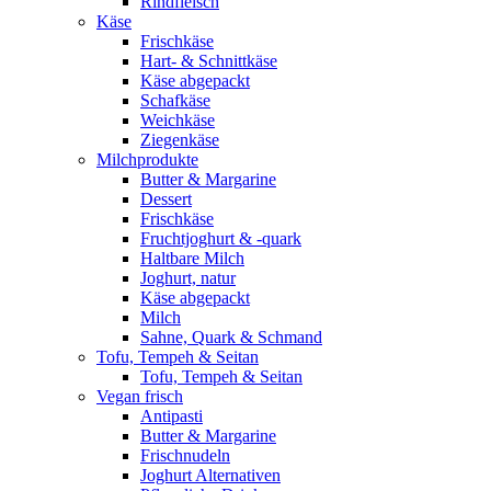
Rindfleisch
Käse
Frischkäse
Hart- & Schnittkäse
Käse abgepackt
Schafkäse
Weichkäse
Ziegenkäse
Milchprodukte
Butter & Margarine
Dessert
Frischkäse
Fruchtjoghurt & -quark
Haltbare Milch
Joghurt, natur
Käse abgepackt
Milch
Sahne, Quark & Schmand
Tofu, Tempeh & Seitan
Tofu, Tempeh & Seitan
Vegan frisch
Antipasti
Butter & Margarine
Frischnudeln
Joghurt Alternativen