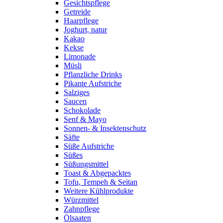
Gesichtspflege
Getreide
Haarpflege
Joghurt, natur
Kakao
Kekse
Limonade
Müsli
Pflanzliche Drinks
Pikante Aufstriche
Salziges
Saucen
Schokolade
Senf & Mayo
Sonnen- & Insektenschutz
Säfte
Süße Aufstriche
Süßes
Süßungsmittel
Toast & Abgepacktes
Tofu, Tempeh & Seitan
Weitere Kühlprodukte
Würzmittel
Zahnpflege
Ölsaaten