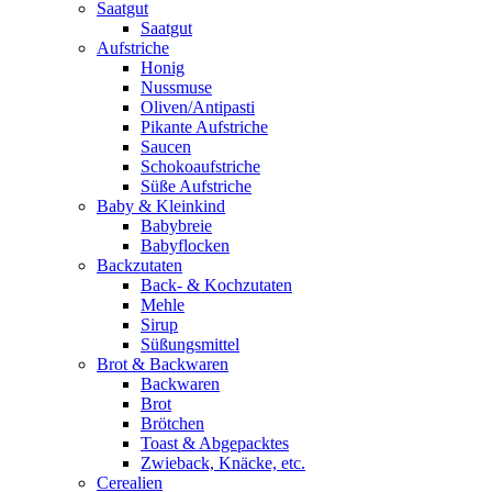
Saatgut
Saatgut
Aufstriche
Honig
Nussmuse
Oliven/Antipasti
Pikante Aufstriche
Saucen
Schokoaufstriche
Süße Aufstriche
Baby & Kleinkind
Babybreie
Babyflocken
Backzutaten
Back- & Kochzutaten
Mehle
Sirup
Süßungsmittel
Brot & Backwaren
Backwaren
Brot
Brötchen
Toast & Abgepacktes
Zwieback, Knäcke, etc.
Cerealien