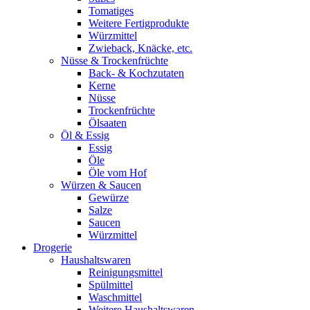
Tomatiges
Weitere Fertigprodukte
Würzmittel
Zwieback, Knäcke, etc.
Nüsse & Trockenfrüchte
Back- & Kochzutaten
Kerne
Nüsse
Trockenfrüchte
Ölsaaten
Öl & Essig
Essig
Öle
Öle vom Hof
Würzen & Saucen
Gewürze
Salze
Saucen
Würzmittel
Drogerie
Haushaltswaren
Reinigungsmittel
Spülmittel
Waschmittel
Weitere Haushaltswaren