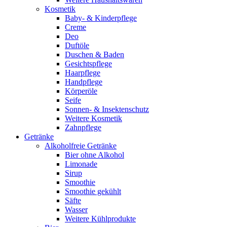
Kosmetik
Baby- & Kinderpflege
Creme
Deo
Duftöle
Duschen & Baden
Gesichtspflege
Haarpflege
Handpflege
Körperöle
Seife
Sonnen- & Insektenschutz
Weitere Kosmetik
Zahnpflege
Getränke
Alkoholfreie Getränke
Bier ohne Alkohol
Limonade
Sirup
Smoothie
Smoothie gekühlt
Säfte
Wasser
Weitere Kühlprodukte