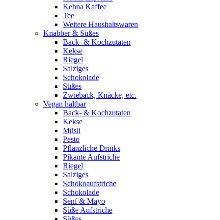
Kehna Kaffee
Tee
Weitere Haushaltswaren
Knabber & Süßes
Back- & Kochzutaten
Kekse
Riegel
Salziges
Schokolade
Süßes
Zwieback, Knäcke, etc.
Vegan haltbar
Back- & Kochzutaten
Kekse
Müsli
Pesto
Pflanzliche Drinks
Pikante Aufstriche
Riegel
Salziges
Schokoaufstriche
Schokolade
Senf & Mayo
Süße Aufstriche
Süßes