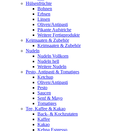
Hülsenfrüchte
Bohnen
Erbsen
Linsen
Oliven/Antipasti
Pikante Aufstriche
Weitere Fertigprodukte
Keimsaaten & Zubehör
Keimsaaten & Zubehör
Nudeln
Nudeln Vollkorn
Nudeln hell
Weitere Nudeln
Pesto, Antipasti & Tomatiges
Ketchup
Oliven/Antipasti
Pesto
Saucen
Senf & Mayo
Tomatiges
Tee, Kaffee & Kakao
Back- & Kochzutaten
Kaffee
Kakao
Kehna Espresso