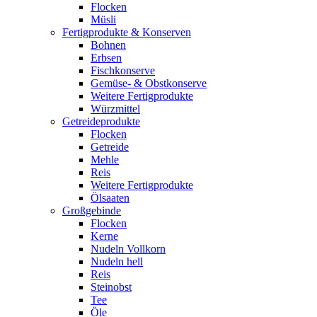
Flocken
Müsli
Fertigprodukte & Konserven
Bohnen
Erbsen
Fischkonserve
Gemüse- & Obstkonserve
Weitere Fertigprodukte
Würzmittel
Getreideprodukte
Flocken
Getreide
Mehle
Reis
Weitere Fertigprodukte
Ölsaaten
Großgebinde
Flocken
Kerne
Nudeln Vollkorn
Nudeln hell
Reis
Steinobst
Tee
Öle