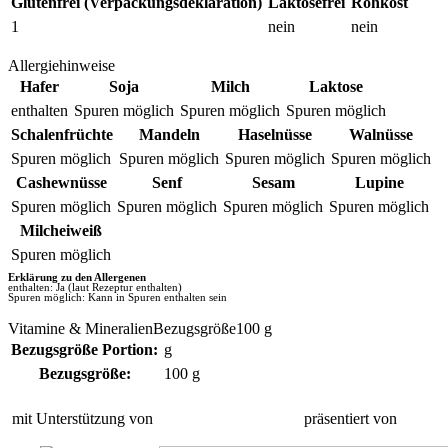
Glutenfrei (Verpackungsdeklaration)
Laktosefrei
Rohkost
1
nein
nein
Allergiehinweise
Hafer
Soja
Milch
Laktose
enthalten
Spuren möglich
Spuren möglich
Spuren möglich
Schalenfrüchte
Mandeln
Haselnüsse
Walnüsse
Spuren möglich
Spuren möglich
Spuren möglich
Spuren möglich
Cashewnüsse
Senf
Sesam
Lupine
Spuren möglich
Spuren möglich
Spuren möglich
Spuren möglich
Milcheiweiß
Spuren möglich
Erklärung zu den Allergenen
enthalten: Ja (laut Rezeptur enthalten)
Spuren möglich: Kann in Spuren enthalten sein
Vitamine & MineralienBezugsgröße100 g
Bezugsgröße Portion:
g
Bezugsgröße:
100 g
mit Unterstützung von
präsentiert von