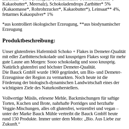
Kakaobutter*, Meersalz), Schokoladendrops Zartbitter* 5%
(Kakaomasse*, Rohrohrzucker*, Kakaobutter*), Leinsaat** 4%,
fettarmes Kakaopulver* 1%
*aus kontrolliert ökologischer Erzeugung, **aus biodynamischer
Erzeugung
Produktbeschreibung:
Unser glutenfreies Hafermüsli Schoko + Flakes in Demeter-Qualität
mit edler Zartbitterschokolade und knusprigen Flakes sorgt für mehr
gute Laune am Morgen: Sooo schokoladig und sooo knusprig.
Natürlich glutenfrei und höchster Demeter-Qualität.
Die Bauck GmbH wurde 1969 gegründet, um Bio- und Demeter-
Erzeugnisse der Region zu vermarkten. Noch heute ist die
Förderung der biologisch-dynamischen Landwirtschaft eines der
wichtigsten Ziele des Naturkostherstellers.
Vollwertige Müslis, erlesene Mehle, Backmischungen für saftige
Torten, Kuchen und Brote, nahrhafte Porridges und herzhafte
Veggie-Mischungen, alles oft glutenfrei, weizenfrei und vegan –
unter der Marke Bauck Mühle vertreibt die Bauck GmbH heute
rund 150 Produkte. Immer unter dem Motto: „Bio. Aus Liebe zur
Zukunft.“