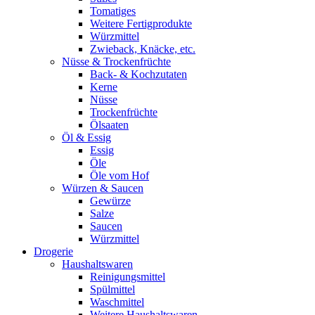
Tomatiges
Weitere Fertigprodukte
Würzmittel
Zwieback, Knäcke, etc.
Nüsse & Trockenfrüchte
Back- & Kochzutaten
Kerne
Nüsse
Trockenfrüchte
Ölsaaten
Öl & Essig
Essig
Öle
Öle vom Hof
Würzen & Saucen
Gewürze
Salze
Saucen
Würzmittel
Drogerie
Haushaltswaren
Reinigungsmittel
Spülmittel
Waschmittel
Weitere Haushaltswaren