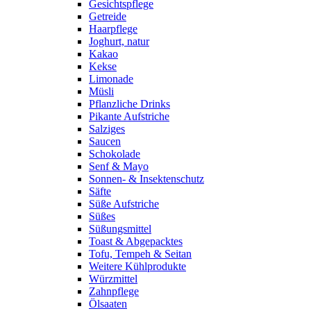
Gesichtspflege
Getreide
Haarpflege
Joghurt, natur
Kakao
Kekse
Limonade
Müsli
Pflanzliche Drinks
Pikante Aufstriche
Salziges
Saucen
Schokolade
Senf & Mayo
Sonnen- & Insektenschutz
Säfte
Süße Aufstriche
Süßes
Süßungsmittel
Toast & Abgepacktes
Tofu, Tempeh & Seitan
Weitere Kühlprodukte
Würzmittel
Zahnpflege
Ölsaaten