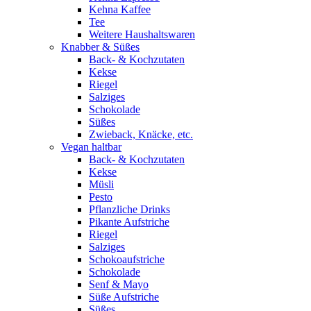
Kehna Kaffee
Tee
Weitere Haushaltswaren
Knabber & Süßes
Back- & Kochzutaten
Kekse
Riegel
Salziges
Schokolade
Süßes
Zwieback, Knäcke, etc.
Vegan haltbar
Back- & Kochzutaten
Kekse
Müsli
Pesto
Pflanzliche Drinks
Pikante Aufstriche
Riegel
Salziges
Schokoaufstriche
Schokolade
Senf & Mayo
Süße Aufstriche
Süßes