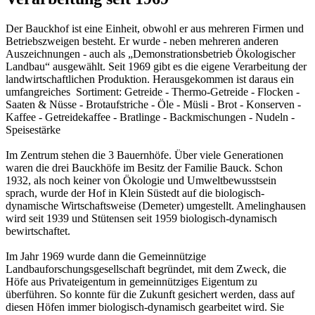
Der Bauckhof ist eine Einheit, obwohl er aus mehreren Firmen und
Betriebszweigen besteht. Er wurde - neben mehreren anderen
Auszeichnungen - auch als „Demonstrationsbetrieb Ökologischer
Landbau“ ausgewählt. Seit 1969 gibt es die eigene Verarbeitung der
landwirtschaftlichen Produktion. Herausgekommen ist daraus ein
umfangreiches Sortiment: Getreide - Thermo-Getreide - Flocken -
Saaten & Nüsse - Brotaufstriche - Öle - Müsli - Brot - Konserven -
Kaffee - Getreidekaffee - Bratlinge - Backmischungen - Nudeln -
Speisestärke
Im Zentrum stehen die 3 Bauernhöfe. Über viele Generationen
waren die drei Bauckhöfe im Besitz der Familie Bauck. Schon
1932, als noch keiner von Ökologie und Umweltbewusstsein
sprach, wurde der Hof in Klein Süstedt auf die biologisch-
dynamische Wirtschaftsweise (Demeter) umgestellt. Amelinghausen
wird seit 1939 und Stütensen seit 1959 biologisch-dynamisch
bewirtschaftet.
Im Jahr 1969 wurde dann die Gemeinnützige
Landbauforschungsgesellschaft begründet, mit dem Zweck, die
Höfe aus Privateigentum in gemeinnütziges Eigentum zu
überführen. So konnte für die Zukunft gesichert werden, dass auf
diesen Höfen immer biologisch-dynamisch gearbeitet wird. Sie