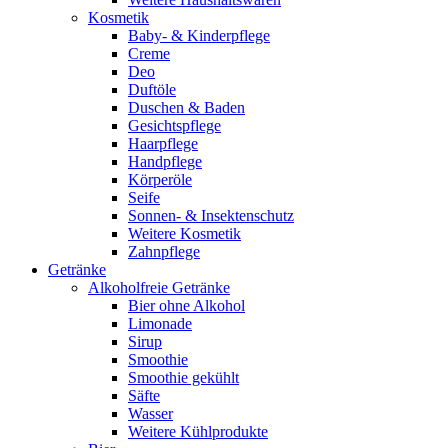
Kosmetik
Baby- & Kinderpflege
Creme
Deo
Duftöle
Duschen & Baden
Gesichtspflege
Haarpflege
Handpflege
Körperöle
Seife
Sonnen- & Insektenschutz
Weitere Kosmetik
Zahnpflege
Getränke
Alkoholfreie Getränke
Bier ohne Alkohol
Limonade
Sirup
Smoothie
Smoothie gekühlt
Säfte
Wasser
Weitere Kühlprodukte