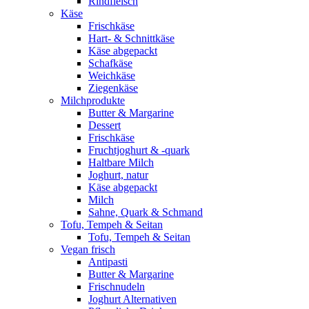
Rindfleisch
Käse
Frischkäse
Hart- & Schnittkäse
Käse abgepackt
Schafkäse
Weichkäse
Ziegenkäse
Milchprodukte
Butter & Margarine
Dessert
Frischkäse
Fruchtjoghurt & -quark
Haltbare Milch
Joghurt, natur
Käse abgepackt
Milch
Sahne, Quark & Schmand
Tofu, Tempeh & Seitan
Tofu, Tempeh & Seitan
Vegan frisch
Antipasti
Butter & Margarine
Frischnudeln
Joghurt Alternativen