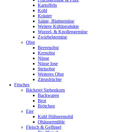
Kartoffeln
Kohl
Kräuter
Salate, Blattgemüse
Weitere Kühlprodukte
Wurzel- & Knollengemüse
Zwiebelgemüse
Obst
Beerenobst
Kernobst
Nüsse
Nüsse lose
Steinobst
Weiteres Obst
Zitrusfrüchte
Frisches
Bäckerei Siebenkorn
Backwaren
Brot
Brötchen
Eier
Kuhl Hühnermobil
Ohäusermühle
Fleisch & Geflügel