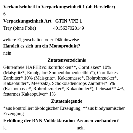
Verkaufseinheit in Verpackungseinheit 1 (ab Hersteller)
6
Verpackungseinheit Art
GTIN VPE 1
Tray (ohne Folie)
4015637028149
weitere Eigenschaften oder Diäthinweise
Handelt es sich um ein Monoprodukt?
nein
Zutatenverzeichnis
Glutenfreie HAFERvollkornflocken**, Cornflakes* 10%
(Maisgritz*, Emulgator: Sonnenblumenlecithin*), Cornflakes
Zartbitter* 10% (Maisgritz*, Kakaomasse*, Rohrohrzucker*,
Kakaobutter*, Meersalz), Schokoladendrops Zartbitter* 5%
(Kakaomasse*, Rohrohrzucker*, Kakaobutter*), Leinsaat** 4%,
fettarmes Kakaopulver* 1%
Zutatenlegende
*aus kontrolliert ökologischer Erzeugung, **aus biodynamischer
Erzeugung
Erfüllung der BNN Volldeklaration
Aromen vorhanden?
ja
nein