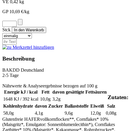
VE 0,42 kg
GP 10,69 €/kg
Stck
Beschreibung
BAK
DD
Deutschland
2-5 Tage
Nährwerte & Analyseergebnisse bezogen auf 100 g
Energie kJ / kcal
Fett
davon gesättigte Fettsäuren
Zutaten:
1648 KJ / 392 kcal
10,0g
3,2g
Kohlenhydrate
davon Zucker
Ballaststoffe
Eiweiß
Salz
58,0g
4,1g
9,6g
12,0g
0,08g
Glutenfreie HAFERvollkornflocken**, Cornflakes* 10%
(Maisgritz*, Emulgator: Sonnenblumenlecithin*), Cornflakes
Zartbitter* 10% (Maisgritz*, Kakaomasse*, Rohrohrzucker*,