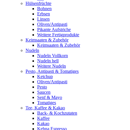
Hülsenfrüchte
Bohnen
Erbsen
Linsen
Oliven/Antipasti
Pikante Aufstriche
Weitere Fertigprodukte
Keimsaaten & Zubehör
Keimsaaten & Zubehör
Nudeln
Nudeln Vollkorn
Nudeln hell
Weitere Nudeln
Pesto, Antipasti & Tomatiges
Ketchup
Oliven/Antipasti
Pesto
Saucen
Senf & Mayo
Tomatiges
Tee, Kaffee & Kakao
Back- & Kochzutaten
Kaffee
Kakao
Kehna Espresso