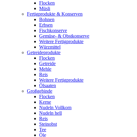
Flocken
Müsli
Fertigprodukte & Konserven
Bohnen
Erbsen
Fischkonserve
Gemüse- & Obstkonserve
Weitere Fertigprodukte
Würzmittel
Getreideprodukte
Flocken
Getreide
Mehle
Reis
Weitere Fertigprodukte
Ölsaaten
Großgebinde
Flocken
Kerne
Nudeln Vollkorn
Nudeln hell
Reis
Steinobst
Tee
Öle