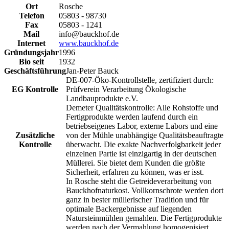
Ort
Rosche
Telefon
05803 - 98730
Fax
05803 - 1241
Mail
info@bauckhof.de
Internet
www.bauckhof.de
Gründungsjahr
1996
Bio seit
1932
Geschäftsführung
Jan-Peter Bauck
DE-007-Öko-Kontrollstelle, zertifiziert durch:
EG Kontrolle
Prüfverein Verarbeitung Ökologische
Landbauprodukte e.V.
Demeter Qualitätskontrolle: Alle Rohstoffe und
Fertigprodukte werden laufend durch ein
betriebseigenes Labor, externe Labors und eine
Zusätzliche
von der Mühle unabhängige Qualitätsbeauftragte
Kontrolle
überwacht. Die exakte Nachverfolgbarkeit jeder
einzelnen Partie ist einzigartig in der deutschen
Müllerei. Sie bietet dem Kunden die größte
Sicherheit, erfahren zu können, was er isst.
In Rosche steht die Getreideverarbeitung von
Bauckhofnaturkost. Vollkornschrote werden dort
ganz in bester müllerischer Tradition und für
optimale Backergebnisse auf liegenden
Natursteinmühlen gemahlen. Die Fertigprodukte
werden nach der Vermahlung homogenisiert.