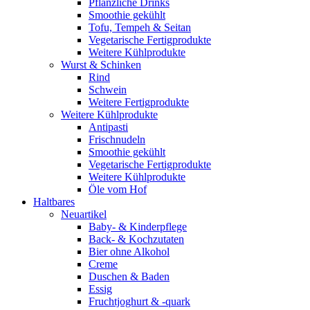
Pflanzliche Drinks
Smoothie gekühlt
Tofu, Tempeh & Seitan
Vegetarische Fertigprodukte
Weitere Kühlprodukte
Wurst & Schinken
Rind
Schwein
Weitere Fertigprodukte
Weitere Kühlprodukte
Antipasti
Frischnudeln
Smoothie gekühlt
Vegetarische Fertigprodukte
Weitere Kühlprodukte
Öle vom Hof
Haltbares
Neuartikel
Baby- & Kinderpflege
Back- & Kochzutaten
Bier ohne Alkohol
Creme
Duschen & Baden
Essig
Fruchtjoghurt & -quark