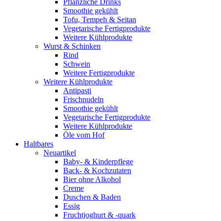
Pflanzliche Drinks
Smoothie gekühlt
Tofu, Tempeh & Seitan
Vegetarische Fertigprodukte
Weitere Kühlprodukte
Wurst & Schinken
Rind
Schwein
Weitere Fertigprodukte
Weitere Kühlprodukte
Antipasti
Frischnudeln
Smoothie gekühlt
Vegetarische Fertigprodukte
Weitere Kühlprodukte
Öle vom Hof
Haltbares
Neuartikel
Baby- & Kinderpflege
Back- & Kochzutaten
Bier ohne Alkohol
Creme
Duschen & Baden
Essig
Fruchtjoghurt & -quark