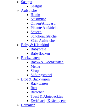
Saatgut
Saatgut
Aufstriche
Honig
Nussmuse
Oliven/Antipasti
Pikante Aufstriche
Saucen
Schokoaufstriche
Süße Aufstriche
Baby & Kleinkind
Babybreie
Babyflocken
Backzutaten
Back- & Kochzutaten
Mehle
Sirup
Süßungsmittel
Brot & Backwaren
Backwaren
Brot
Brötchen
Toast & Abgepacktes
Zwieback, Knäcke, etc.
Cerealien