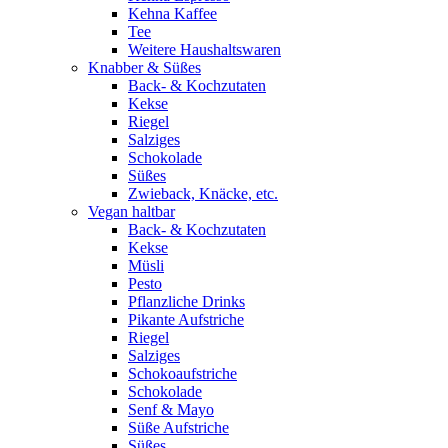
Kehna Kaffee
Tee
Weitere Haushaltswaren
Knabber & Süßes
Back- & Kochzutaten
Kekse
Riegel
Salziges
Schokolade
Süßes
Zwieback, Knäcke, etc.
Vegan haltbar
Back- & Kochzutaten
Kekse
Müsli
Pesto
Pflanzliche Drinks
Pikante Aufstriche
Riegel
Salziges
Schokoaufstriche
Schokolade
Senf & Mayo
Süße Aufstriche
Süßes