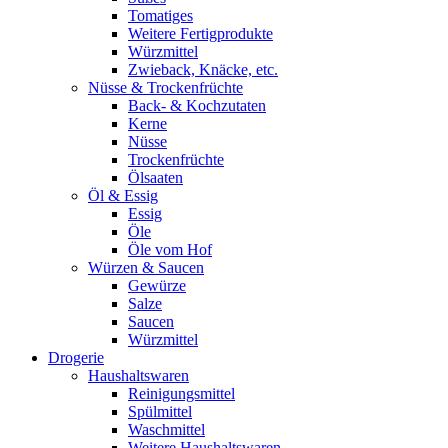
Tomatiges
Weitere Fertigprodukte
Würzmittel
Zwieback, Knäcke, etc.
Nüsse & Trockenfrüchte
Back- & Kochzutaten
Kerne
Nüsse
Trockenfrüchte
Ölsaaten
Öl & Essig
Essig
Öle
Öle vom Hof
Würzen & Saucen
Gewürze
Salze
Saucen
Würzmittel
Drogerie
Haushaltswaren
Reinigungsmittel
Spülmittel
Waschmittel
Weitere Haushaltswaren