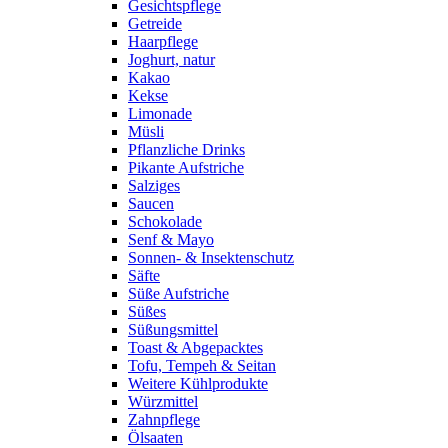
Gesichtspflege
Getreide
Haarpflege
Joghurt, natur
Kakao
Kekse
Limonade
Müsli
Pflanzliche Drinks
Pikante Aufstriche
Salziges
Saucen
Schokolade
Senf & Mayo
Sonnen- & Insektenschutz
Säfte
Süße Aufstriche
Süßes
Süßungsmittel
Toast & Abgepacktes
Tofu, Tempeh & Seitan
Weitere Kühlprodukte
Würzmittel
Zahnpflege
Ölsaaten