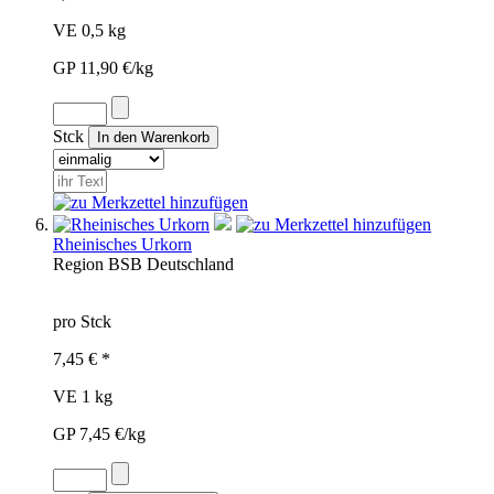
VE 0,5 kg
GP 11,90 €/kg
Stck
Rheinisches Urkorn
Region
BSB
Deutschland
pro Stck
7,45 € *
VE 1 kg
GP 7,45 €/kg