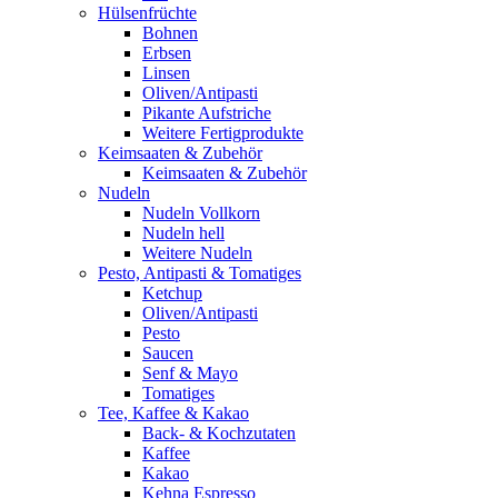
Hülsenfrüchte
Bohnen
Erbsen
Linsen
Oliven/Antipasti
Pikante Aufstriche
Weitere Fertigprodukte
Keimsaaten & Zubehör
Keimsaaten & Zubehör
Nudeln
Nudeln Vollkorn
Nudeln hell
Weitere Nudeln
Pesto, Antipasti & Tomatiges
Ketchup
Oliven/Antipasti
Pesto
Saucen
Senf & Mayo
Tomatiges
Tee, Kaffee & Kakao
Back- & Kochzutaten
Kaffee
Kakao
Kehna Espresso