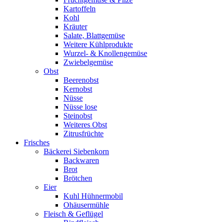
Kartoffeln
Kohl
Kräuter
Salate, Blattgemüse
Weitere Kühlprodukte
Wurzel- & Knollengemüse
Zwiebelgemüse
Obst
Beerenobst
Kernobst
Nüsse
Nüsse lose
Steinobst
Weiteres Obst
Zitrusfrüchte
Frisches
Bäckerei Siebenkorn
Backwaren
Brot
Brötchen
Eier
Kuhl Hühnermobil
Ohäusermühle
Fleisch & Geflügel