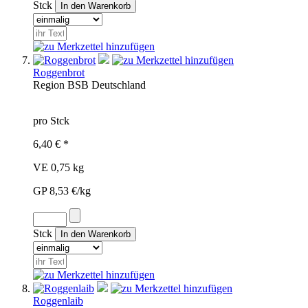
Stck
Roggenbrot
Region
BSB
Deutschland
pro Stck
6,40 € *
VE 0,75 kg
GP 8,53 €/kg
Stck
Roggenlaib