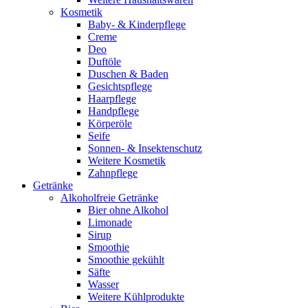
Kosmetik
Baby- & Kinderpflege
Creme
Deo
Duftöle
Duschen & Baden
Gesichtspflege
Haarpflege
Handpflege
Körperöle
Seife
Sonnen- & Insektenschutz
Weitere Kosmetik
Zahnpflege
Getränke
Alkoholfreie Getränke
Bier ohne Alkohol
Limonade
Sirup
Smoothie
Smoothie gekühlt
Säfte
Wasser
Weitere Kühlprodukte