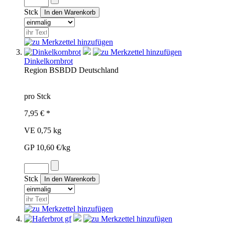
Stck
Dinkelkornbrot
Region
BSB
DD
Deutschland
pro Stck
7,95 € *
VE 0,75 kg
GP 10,60 €/kg
Stck