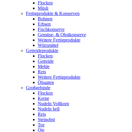
Flocken
Müsli
Fertigprodukte & Konserven
Bohnen
Erbsen
Fischkonserve
Gemüse- & Obstkonserve
Weitere Fertigprodukte
Würzmittel
Getreideprodukte
Flocken
Getreide
Mehle
Reis
Weitere Fertigprodukte
Ölsaaten
Großgebinde
Flocken
Kerne
Nudeln Vollkorn
Nudeln hell
Reis
Steinobst
Tee
Öle