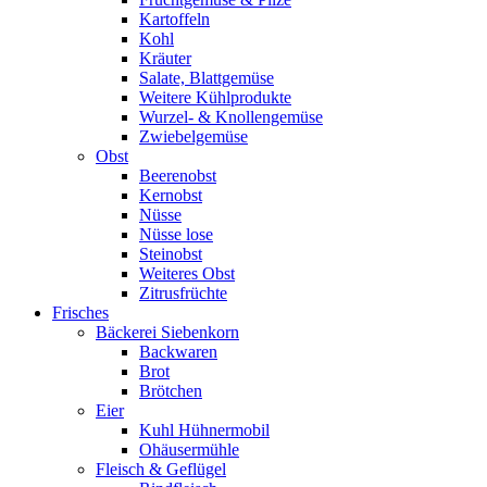
Kartoffeln
Kohl
Kräuter
Salate, Blattgemüse
Weitere Kühlprodukte
Wurzel- & Knollengemüse
Zwiebelgemüse
Obst
Beerenobst
Kernobst
Nüsse
Nüsse lose
Steinobst
Weiteres Obst
Zitrusfrüchte
Frisches
Bäckerei Siebenkorn
Backwaren
Brot
Brötchen
Eier
Kuhl Hühnermobil
Ohäusermühle
Fleisch & Geflügel