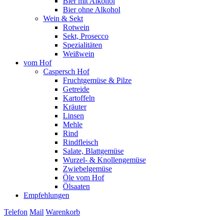
Bier mit Alkohol
Bier ohne Alkohol
Wein & Sekt
Rotwein
Sekt, Prosecco
Spezialitäten
Weißwein
vom Hof
Caspersch Hof
Fruchtgemüse & Pilze
Getreide
Kartoffeln
Kräuter
Linsen
Mehle
Rind
Rindfleisch
Salate, Blattgemüse
Wurzel- & Knollengemüse
Zwiebelgemüse
Öle vom Hof
Ölsaaten
Empfehlungen
Telefon
Mail
Warenkorb