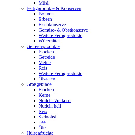
Müsli
Fertigprodukte & Konserven
Bohnen
Erbsen
Fischkonserve
Gemüse- & Obstkonserve
Weitere Fertigprodukte
Würzmittel
Getreideprodukte
Flocken
Getreide
Mehle
Reis
Weitere Fertigprodukte
Ölsaaten
Großgebinde
Flocken
Kerne
Nudeln Vollkorn
Nudeln hell
Reis
Steinobst
Tee
Öle
Hülsenfrüchte