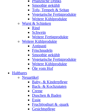
Pflanzliche Drinks
Smoothie gekühlt
Tofu, Tempeh & Seitan
Vegetarische Fertigprodukte
Weitere Kühlprodukte
Wurst & Schinken
Rind
Schwein
Weitere Fertigprodukte
Weitere Kühlprodukte
Antipasti
Frischnudeln
Smoothie gekühlt
Vegetarische Fertigprodukte
Weitere Kühlprodukte
Öle vom Hof
Haltbares
Neuartikel
Baby- & Kinderpflege
Back- & Kochzutaten
Creme
Duschen & Baden
Essig
Fruchtjoghurt & -quark
Gesichtspflege