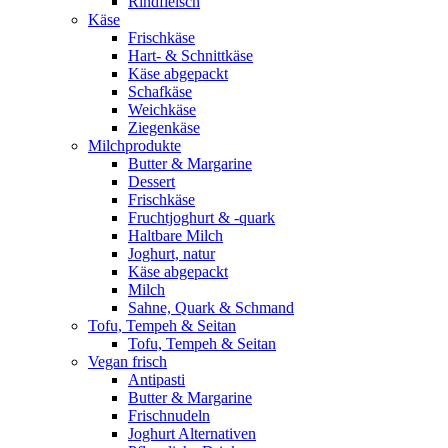
Rindfleisch
Käse
Frischkäse
Hart- & Schnittkäse
Käse abgepackt
Schafkäse
Weichkäse
Ziegenkäse
Milchprodukte
Butter & Margarine
Dessert
Frischkäse
Fruchtjoghurt & -quark
Haltbare Milch
Joghurt, natur
Käse abgepackt
Milch
Sahne, Quark & Schmand
Tofu, Tempeh & Seitan
Tofu, Tempeh & Seitan
Vegan frisch
Antipasti
Butter & Margarine
Frischnudeln
Joghurt Alternativen