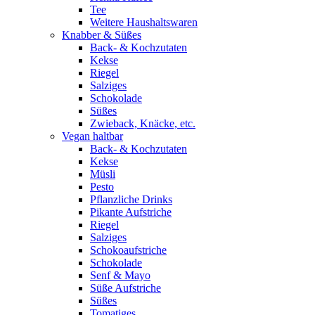
Tee
Weitere Haushaltswaren
Knabber & Süßes
Back- & Kochzutaten
Kekse
Riegel
Salziges
Schokolade
Süßes
Zwieback, Knäcke, etc.
Vegan haltbar
Back- & Kochzutaten
Kekse
Müsli
Pesto
Pflanzliche Drinks
Pikante Aufstriche
Riegel
Salziges
Schokoaufstriche
Schokolade
Senf & Mayo
Süße Aufstriche
Süßes
Tomatiges