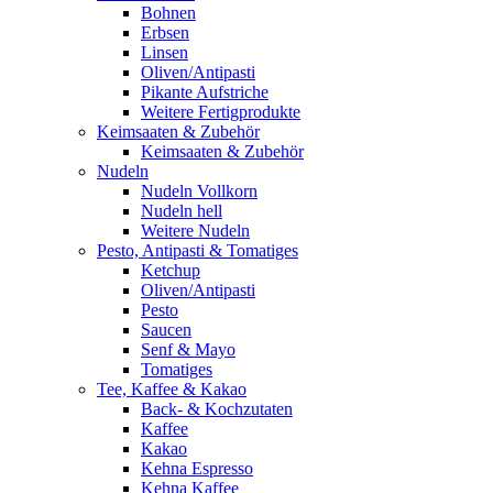
Bohnen
Erbsen
Linsen
Oliven/Antipasti
Pikante Aufstriche
Weitere Fertigprodukte
Keimsaaten & Zubehör
Keimsaaten & Zubehör
Nudeln
Nudeln Vollkorn
Nudeln hell
Weitere Nudeln
Pesto, Antipasti & Tomatiges
Ketchup
Oliven/Antipasti
Pesto
Saucen
Senf & Mayo
Tomatiges
Tee, Kaffee & Kakao
Back- & Kochzutaten
Kaffee
Kakao
Kehna Espresso
Kehna Kaffee