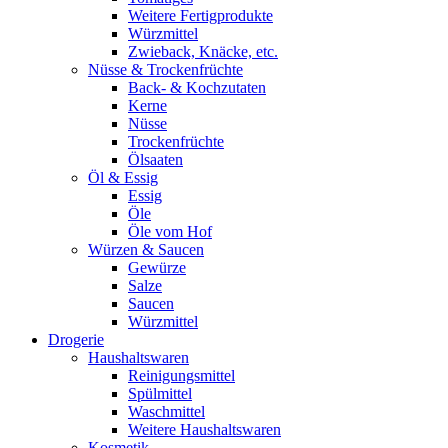
Weitere Fertigprodukte
Würzmittel
Zwieback, Knäcke, etc.
Nüsse & Trockenfrüchte
Back- & Kochzutaten
Kerne
Nüsse
Trockenfrüchte
Ölsaaten
Öl & Essig
Essig
Öle
Öle vom Hof
Würzen & Saucen
Gewürze
Salze
Saucen
Würzmittel
Drogerie
Haushaltswaren
Reinigungsmittel
Spülmittel
Waschmittel
Weitere Haushaltswaren
Kosmetik